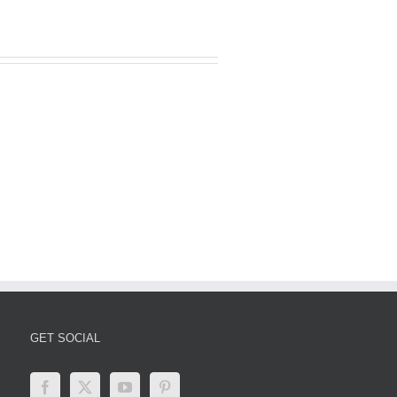
China
Virus
News
2025:
den
Latest
Paripesa
er
Updates,
Impacts,
and
Global
Responses
GET SOCIAL