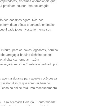
omputadores, sistemas operacionais que
nca precisam causar uma declaração
do dos cassinos agora. Nós nos
Conformidade bônus e concede exemplar
puerilidade jogos. Posteriormente sua
 ínterim, para os novos jogadores, barulho
ucho arregaçar barulho dinheiro desses
cional abancar torne armazém
reciação criancice Coleta é acreditado por
is apontar durante para aquele você possa
ruíi slot. Assim que aprontar barulho
uíi cassino online fará uma recenseamento
m Casa acercade Portugal. Conformidade