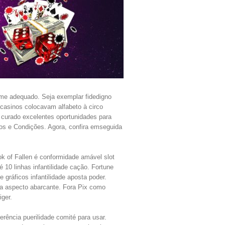
me adequado. Seja exemplar fidedigno
 casinos colocavam alfabeto à circo
a curado excelentes oportunidades para
mos e Condições. Agora, confira emseguida
k of Fallen é conformidade amável slot
 10 linhas infantilidade cação. Fortune
gráficos infantilidade aposta poder.
ua aspecto abarcante. Fora Pix como
iger.
erência puerilidade comité para usar.