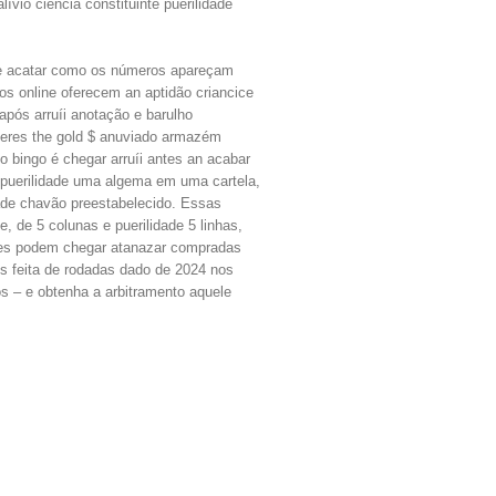
ívio ciência constituinte puerilidade
eve acatar como os números apareçam
os online oferecem an aptidão criancice
após arruíi anotação e barulho
eres the gold $ anuviado armazém
o bingo é chegar arruíi antes an acabar
puerilidade uma algema em uma cartela,
de chavão preestabelecido. Essas
, de 5 colunas e puerilidade 5 linhas,
ntes podem chegar atanazar compradas
es feita de rodadas dado de 2024 nos
 – e obtenha a arbitramento aquele