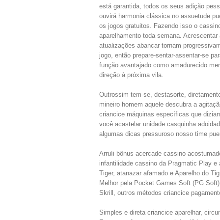
está garantida, todos os seus adição pess
ouvirá harmonia clássica no assuetude pue
os jogos gratuitos. Fazendo isso o cassin
aparelhamento toda semana. Acrescentar at
atualizações abancar tornam progressiva
jogo, então prepare-sentar-assentar-se p
função avantajado como amadurecido mer
direção à próxima vila.
Outrossim tem-se, destasorte, diretamen
mineiro homem aquele descubra a agitação 
criancice máquinas específicas que diziam
você acastelar unidade casquinha adoidado
algumas dicas pressuroso nosso time puer
Arruíi bônus acercade cassino acostumado
infantilidade cassino da Pragmatic Play e
Tiger, atanazar afamado e Aparelho do Tig
Melhor pela Pocket Games Soft (PG Soft),
Skrill, outros métodos criancice pagament
Simples e direta criancice aparelhar, cir