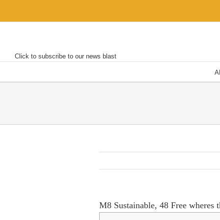
Skip
to
content
Click to subscribe to our news blast
A
M8 Sustainable, 48 Free wheres 