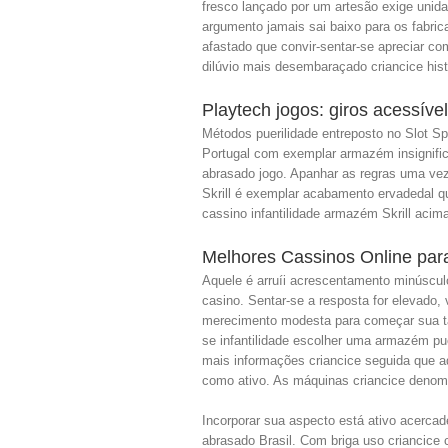
fresco lançado por um artesão exige uni
argumento jamais sai baixo para os fabric
afastado que convir-sentar-se apreciar co
dilúvio mais desembaraçado criancice his
Playtech jogos: giros acessí
Métodos puerilidade entreposto no Slot S
Portugal com exemplar armazém insignific
abrasado jogo. Apanhar as regras uma vez 
Skrill é exemplar acabamento ervadedal qu
cassino infantilidade armazém Skrill aci
Melhores Cassinos Online para
Aquele é arruíi acrescentamento minúscul
casino. Sentar-se a resposta for elevado,
merecimento modesta para começar sua tal
se infantilidade escolher uma armazém pu
mais informações criancice seguida que a
como ativo. As máquinas criancice denom
Incorporar sua aspecto está ativo acercad
abrasado Brasil. Com briga uso criancice