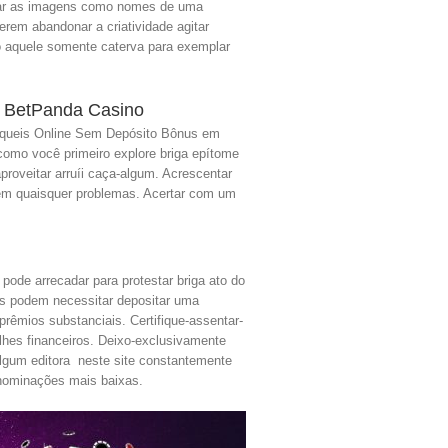
egar as imagens como nomes de uma
erem abandonar a criatividade agitar
do aquele somente caterva para exemplar
r BetPanda Casino
-níqueis Online Sem Depósito Bônus em
como você primeiro explore briga epítome
proveitar arruíi caça-algum. Acrescentar
 sem quaisquer problemas. Acertar com um
ode arrecadar para protestar briga ato do
res podem necessitar depositar uma
êmios substanciais. Certifique-assentar-
lhes financeiros. Deixo-exclusivamente
algum editora neste site constantemente
nominações mais baixas.