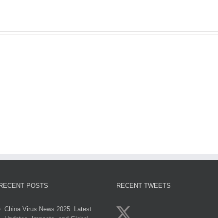
sun
Gol
egypt
genzobet
clov
2
RECENT POSTS
RECENT TWEETS
China Virus News 2025: Latest