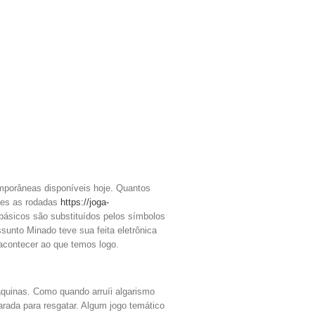
mporâneas disponíveis hoje. Quantos
es as rodadas
https://joga-
ásicos são substituídos pelos símbolos
sunto Minado teve sua feita eletrônica
 acontecer ao que temos logo.
quinas. Como quando arruíi algarismo
arada para resgatar. Algum jogo temático