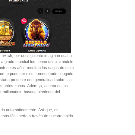
 Twitch, por consiguiente imaginan cual a
 a grado mundial los tienen desplazándolo
anteriores años resultan las sagas de slots
e te pude ser existir encontrado o jugado
staría presente con generalidad sobre las
astantes zonas. Ademí¡s, acerca de los
r millonario», basada alrededor del
cido automáticamente. Así que, os
más fácil serí­a a través de nuestro saldo