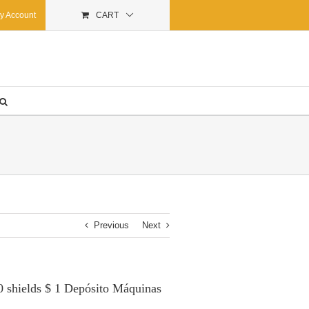
y Account
CART
Previous
Next
0 shields $ 1 Depósito Máquinas