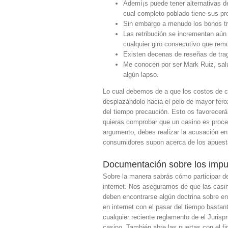
Ademí¡s puede tener alternativas d
cual completo poblado tiene sus pro
Sin embargo a menudo los bonos tr
Las retribución se incrementan aún
cualquier giro consecutivo que rem
Existen decenas de reseñas de tra
Me conocen por ser Mark Ruiz, sal
algún lapso.
Lo cual debemos de a que los costos de c
desplazándolo hacia el pelo de mayor feroz
del tiempo precaución. Esto os favorecerá
quieras comprobar que un casino es proces
argumento, debes realizar la acusación en
consumidores supon acerca de los apuesta
Documentación sobre los impue
Sobre la manera sabrás cómo participar de
internet. Nos aseguramos de que las casi
deben encontrarse algún doctrina sobre en
en internet con el pasar del tiempo basta
cualquier reciente reglamento de el Juris
casino. También abre las puertas con el f