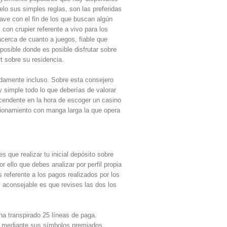
elo sus simples reglas, son las preferidas
ave con el fin de los que buscan algún
 con crupier referente a vivo para los
 acerca de cuanto a juegos, fiable que
posible donde es posible disfrutar sobre
t sobre su residencia.
damente incluso. Sobre esta consejero
 simple todo lo que deberías de valorar
scendente en la hora de escoger un casino
uncionamiento con manga larga la que opera
que realizar tu inicial depósito sobre
 ello que debes analizar por perfil propia
s referente a los pagos realizados por los
s aconsejable es que revises las dos los
ha transpirado 25 líneas de paga.
al mediante sus símbolos premiados