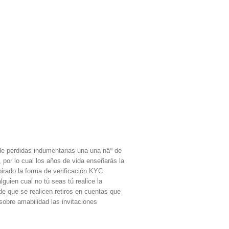
de pérdidas indumentarias una una nâº de
 por lo cual los años de vida enseñarás la
spirado la forma de verificación KYC
lguien cual no tú seas tú realice la
 de que se realicen retiros en cuentas que
sobre amabilidad las invitaciones