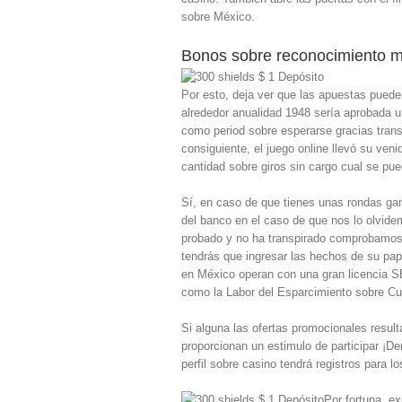
sobre México.
Bonos sobre reconocimiento m
Por esto, deja ver que las apuestas puede
alrededor anualidad 1948 serí­a aprobada u
como period sobre esperarse gracias transi
consiguiente, el juego online llevó su ve
cantidad sobre giros sin cargo cual se pue
Sí, en caso de que tienes unas rondas gana
del banco en el caso de que nos lo olvide
probado y no ha transpirado comprobamos 
tendrás que ingresar las hechos de su pap
en México operan con una gran licencia S
como la Labor del Esparcimiento sobre Cur
Si alguna las ofertas promocionales result
proporcionan un estimulo de participar ¡D
perfil sobre casino tendrá registros para l
Por fortuna, e