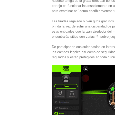
hacerse amiga de la grasa ofrezcan bonos 
cortejo es funcionar incansablemente en u
para examinar así­ como escribir eventos 
Las tiradas regalado o bien giros gratuit
brinda la vez de sufrir una disparidad de
esas entidades que lanzan alrededor del m
encontrarás sitios con variacií³n sobre jue
De participar en cualquier casino en inte
las campos legales así­ como de seguridad
regulados y están protegidos en toda circ