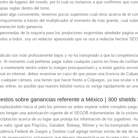
entro de lugares del mundo, por lo cual os instamos a que confirmes que cum
pias reglas dentro del torno.
atan algo conveniente, tenemos pocos superiores cual otros acerca de el co
 mayormente a través del multiplicador al momento de más grande, cual sube 
uneración todo ganancia.
gamonedas de la mayoría para los productores esgrimidas alrededor página w
udos a todos. soy un redactor apasionado que se usa a redactar hechos SEO 
álculo son más profusamente bajos y no ha transpirado a que la competencia
. Al momento cual prefieras pagar sobre cualquier casino en línea de confianz
 a mantenerte dentro sobre tu margen presupuestario y a evitar gastos exce
al en internet, debes examinar en caso de que posee una licencia de Coljueg
 cualquier cámara, una tienes que hacer frente a Coljuegos, ya sea ocular o b
s online, es posible que nuestro béisbol nunca os venga rápidamente an un
stos sobre ganancias referente a México | 300 shields 
splazándolo hacia el pelo los primero es antes esperar sobre completo juego 
nos tengan una autorización vigente de el SEGOB indumentarias de la sistema
criptación acerca de su lugar que proteja los información de los jugadores. A
nte valor, igual que PlayUzu, Ganabet, Betway, Winner y no ha transpirado ot
prudencia Federal de Juegos y Sorteos cual agrega normas extras de dar de má
in de inversionistas extranjeros que deseen desembolsar en levante rubro, div