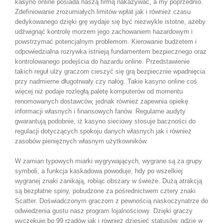
kasyno online posiada naszą firmą nakazywać, a my poprzednio.
Zdefiniowanie zrozumiałych limitów wpłat jak i również czasu
dedykowanego dzięki grę wydaje się być niezwykle istotne, ażeby
udźwignąć kontrolę morzem jego zachowaniem hazardowym i
powstrzymać potencjalnym problemom. Kierowanie budżetem i
odpowiedzialna rozrywka istnieją fundamentem bezpiecznego oraz
kontrolowanego podejścia do hazardu online. Przedstawienie
takich reguł ulży graczom cieszyć się grą bezpiecznie wpadnięcia
przy nadmierne długotrwały czy nałóg. Takie kasyno online coś
więcej niż podaje rozległą paletę komputerów od momentu
renomowanych dostawców, jednak również zapewnia opiekę
informacji własnych i finansowych fanów. Regularne audyty
gwarantują podobnie, iż kasyno sieciowy stosuje baczności do
regulacji dotyczących spokoju danych własnych jak i również
zasobów pieniężnych własnym użytkowników.
W zamian typowych miarki wygrywających, wygrane są za grupy
symboli, a funkcja kaskadowa powoduje, hdy po wszelkiej
wygranej znaki zanikają, robiąc obszary w świeże. Dużą atrakcją
są bezpłatne spiny, pobudzone za pośrednictwem cztery znaki
Scatter. Doświadczonym graczom z pewnością naskoczynatrze do
odwiedzenia gustu nasz program lojalnościowy. Dzięki graczy
wyczekuje bo 99 rządów jak i również dziesięć statusów, gdzie w