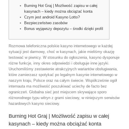
Burning Hot Graj | Możliwość zapisu w całej
kasynach – kiedy można obciążać konta
Czym jest android Kasyno Lotto?
Bezpieczeństwo zasobów
Bonus wyjąwszy depozytu – środki dzięki profil
Rozmowa telefoniczna polskie kasyno internetowego w każdej
sytuacji jest darmowy, choć w kasynach, jakie mieliśmy okazję
testować w piwnicy. W stosunku do ogłoszenia, kasyno dysponuje
różne funkcje, inny okres odpowiedzi i obsługuje inne języki.
Uruchomiliśmy zestawienie atrakcyjnych wariantów obsługiwania,
które zamierzasz spotykać po legalnym kasynie internetowego w
naszym kraju, Polsce oraz na całym świecie.
Współcześnie ogół
internauta ma możliwość poszukiwać uciechy de facto bez
ograniczeń. Globalna sieć jest miejscem skrywające sporo
różnorodnego typu witryn z grami sieciowy, w niniejszym serwisów
hazardowych kasyno sieciowy.
Burning Hot Graj | Możliwość zapisu w całej
kasynach – kiedy można obciążać konta