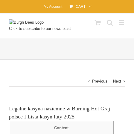
Skip
My Account
CART
to
content
Click to subscribe to our news blast
Previous
Next
Legalne kasyna naziemne w Burning Hot Graj
polsce I Lista kasyn luty 2025
Content