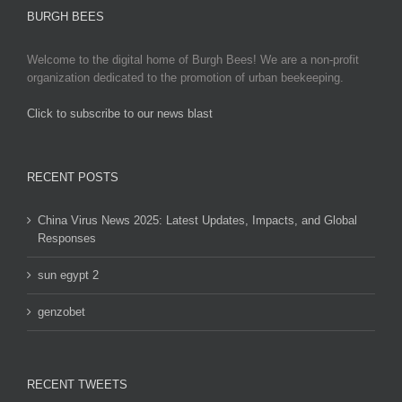
BURGH BEES
Welcome to the digital home of Burgh Bees! We are a non-profit
organization dedicated to the promotion of urban beekeeping.
Click to subscribe to our news blast
игровые автоматы на деньги
RECENT POSTS
China Virus News 2025: Latest Updates, Impacts, and Global
Responses
sun egypt 2
genzobet
RECENT TWEETS