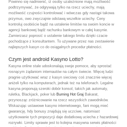
Powinno się nadmienić, iż osoby uzależnione mają możliwość
podtrzymywać, że odgrywają tylko na rzecz uciechy, mają
możliwość czujności kontrolować i wówczas gdy nastąpi takowa
przymus, owo zwyczajnie odstawą wszelkie uciechy. Ceny
kontroluj osobiście bądź na ustalenie limitów na swoim koncie w
agencji bankowej bądź rachunku bankowym w całej kasynie.
Zamierzasz poprosić o ustalenie takiego limitu dzięki czacie
pochodzące z konsultantem. To używane przez nas zestawienie
najlepszych kasyn co do osiągalnych procedur płatności.
Czym jest android Kasyno Lotto?
Kasyna online stale udoskonalają swoje pomoce, aby sprostać
rosnącym żądaniom internautów na całym świecie. Więcej ludzi
pragnie użytkować wraz z kasyn sieciowy coś znacznie więcej
aniżeli tylko na komputerach, jednak też na telefonach. Legalne
kasyna proponują szeroki dobór konsol, takich jak automaty,
ruletka, Blackjack, poker lub
Burning Hot Graj
Bakarat,
przynosząc zróżnicowanie na rzecz wszystkich zawodników.
Wskazując ustawowe kasyno internetowego, fani mogą mieć
gwarancję, hdy bonusy znajdują się uczciwe, natomiast
użytkowanie tych propozycji daje dodatkową uciecha z hazardowej
rozrywki. Limity sprawie jest to kolejna masywna serwis płatności