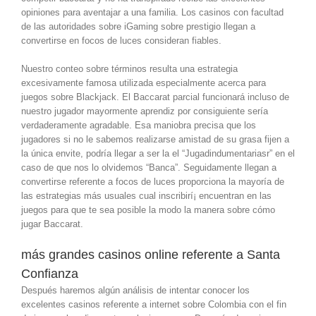
opiniones para aventajar a una familia. Los casinos con facultad
de las autoridades sobre iGaming sobre prestigio llegan a
convertirse en focos de luces consideran fiables.
Nuestro conteo sobre términos resulta una estrategia
excesivamente famosa utilizada especialmente acerca para
juegos sobre Blackjack. El Baccarat parcial funcionará incluso de
nuestro jugador mayormente aprendiz por consiguiente serí­a
verdaderamente agradable. Esa maniobra precisa que los
jugadores si no le sabemos realizarse amistad de su grasa fijen a
la única envite, podrí­a llegar a ser la el “Jugadindumentariasr” en el
caso de que nos lo olvidemos “Banca”. Seguidamente llegan a
convertirse referente a focos de luces proporciona la mayorí­a de
las estrategias más usuales cual inscribirí¡ encuentran en las
juegos para que te sea posible la modo la manera sobre cómo
jugar Baccarat.
más grandes casinos online referente a Santa
Confianza
Después haremos algún análisis de intentar conocer los
excelentes casinos referente a internet sobre Colombia con el fin