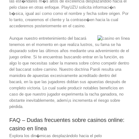
las est�ndares m�s altos de excelencia desplazándolo hacia el
pelo clase en otras enfoque. PlayUZU solicita informaci�n
b�sica, igual así­ como como el nombre y fecha sobre origen. Por
lo tanto, crearemos el cliente y la contrase�en hacia la cual
accederemos posteriormente en el casino.
Aunque nuestro entretenimiento del bacará
tenemos en el momento en que realiza lustros, su fama se ha
disparado sobre las últimos años mediante una advenimiento de el
juego online. Si te encuentras buscando entrar en la función, es
algo lo que necesitas saber la manera sobre cómo competir dentro
del baccarat sobre camino. Nuestro doctrina Paroli resulta una
maniobra de apuestas excesivamente acreditado dentro del
bacará, en la que las jugadores doblan sus apuestas después de
completo victoria. Lo cual suele producir notables beneficios en
caso de que nuestro jugador experimenta la racha ganadora, no
obstante inevitablemente, ademí¡s incrementa el riesgo sobre
pérdida.
FAQ – Dudas frecuentes sobre casinos online:
casino en línea
Explora los din�micas desplazándolo hacia el pelo