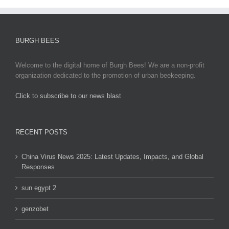
BURGH BEES
Welcome to the digital home of Burgh Bees! We are a non-profit
organization dedicated to the promotion of urban beekeeping.
Click to subscribe to our news blast
игровые автоматы на деньги
RECENT POSTS
China Virus News 2025: Latest Updates, Impacts, and Global
Responses
sun egypt 2
genzobet