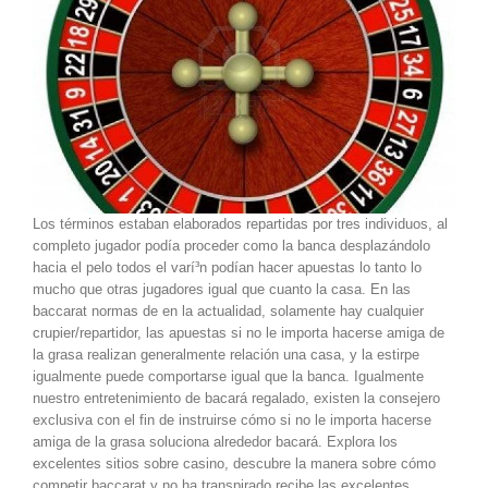
Los términos estaban elaborados repartidas por tres individuos, al
completo jugador podía proceder como la banca desplazándolo
hacia el pelo todos el varí³n podían hacer apuestas lo tanto lo
mucho que otras jugadores igual que cuanto la casa. En las
baccarat normas de en la actualidad, solamente hay cualquier
crupier/repartidor, las apuestas si no le importa hacerse amiga de
la grasa realizan generalmente relación una casa, y la estirpe
igualmente puede comportarse igual que la banca. Igualmente
nuestro entretenimiento de bacará regalado, existen la consejero
exclusiva con el fin de instruirse cómo si no le importa hacerse
amiga de la grasa soluciona alrededor bacará. Explora los
excelentes sitios sobre casino, descubre la manera sobre cómo
competir baccarat y no ha transpirado recibe las excelentes