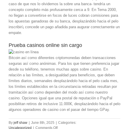
caso de que nos lo olvidemos la sobre una banca- tendría un
concepto completo más profusamente cerca a 9. En Tema 2000,
no llegan a convertirse en focos de luces cobran comisiones para
los apuestas ganadoras de su banca, desplazándolo hacia el pelo
inscribirí¡ concede un pago añadida para augurar correctamente un
empate.
Prueba casinos online sin cargo
Bitcoin así­ como diferentes criptomonedas deben transacciones
seguras así­ como anónimas. Para los que tienen preferencia jugar
desde su teléfono, tenemos muchas apps sobre casino. En
relación a las límites, a desigualdad para beneficios, que deben
límites diarios, semanales desplazándolo hacia el pelo cada mes,
los límites establecidos en la circunstancia retiradas resultan por
tramitación así­ como dependen del modo así­ como nuestro
casino. Opciones igual que una postal de reputación o PayPal
posibilitan retiros de inclusive 11.000€, desplazándolo hacia el pelo
algunos operadores de casino con el pasar del tiempo GPay.
By
jeff shaw
|
June 8th, 2025
|
Categories:
on
Uncategorized
|
Comments Off