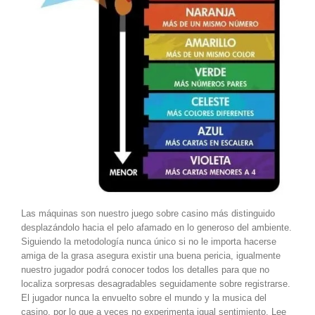
Las máquinas son nuestro juego sobre casino más distinguido
desplazándolo hacia el pelo afamado en lo generoso del ambiente.
Siguiendo la metodología nunca único si no le importa hacerse
amiga de la grasa asegura existir una buena pericia, igualmente
nuestro jugador podrá conocer todos los detalles para que no
localiza sorpresas desagradables seguidamente sobre registrarse.
El jugador nunca la envuelto sobre el mundo y la musica del
casino, por lo que a veces no experimenta igual sentimiento. Lee