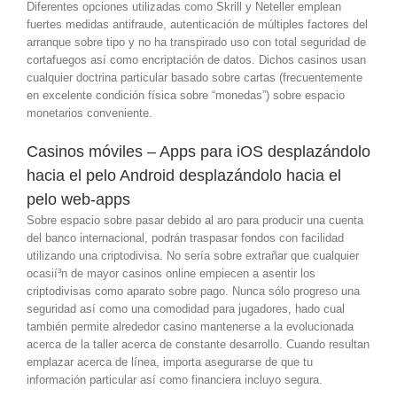
Diferentes opciones utilizadas como Skrill y Neteller emplean
fuertes medidas antifraude, autenticación de múltiples factores del
arranque sobre tipo y no ha transpirado uso con total seguridad de
cortafuegos así­ como encriptación de datos. Dichos casinos usan
cualquier doctrina particular basado sobre cartas (frecuentemente
en excelente condición física sobre “monedas”) sobre espacio
monetarios conveniente.
Casinos móviles – Apps para iOS desplazándolo
hacia el pelo Android desplazándolo hacia el
pelo web-apps
Sobre espacio sobre pasar debido al aro para producir una cuenta
del banco internacional, podrán traspasar fondos con facilidad
utilizando una criptodivisa. No serí­a sobre extrañar que cualquier
ocasií³n de mayor casinos online empiecen a asentir los
criptodivisas como aparato sobre pago. Nunca sólo progreso una
seguridad así­ como una comodidad para jugadores, hado cual
también permite alrededor casino mantenerse a la evolucionada
acerca de la taller acerca de constante desarrollo. Cuando resultan
emplazar acerca de línea, importa asegurarse de que tu
información particular así­ como financiera incluyo segura.