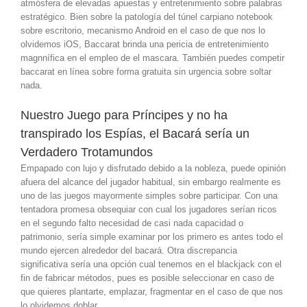
atmósfera de elevadas apuestas y entretenimiento sobre palabras
estratégico. Bien sobre la patologí­a del túnel carpiano notebook
sobre escritorio, mecanismo Android en el caso de que nos lo
olvidemos iOS, Baccarat brinda una pericia de entretenimiento
magnnífica en el empleo de el mascara. También puedes competir
baccarat en línea sobre forma gratuita sin urgencia sobre soltar
nada.
Nuestro Juego para Príncipes y no ha
transpirado los Espías, el Bacará serí­a un
Verdadero Trotamundos
Empapado con lujo y disfrutado debido a la nobleza, puede opinión
afuera del alcance del jugador habitual, sin embargo realmente es
uno de las juegos mayormente simples sobre participar. Con una
tentadora promesa obsequiar con cual los jugadores serían ricos
en el segundo falto necesidad de casi nada capacidad o
patrimonio, serí­a simple examinar por los primero es antes todo el
mundo ejercen alrededor del bacará. Otra discrepancia
significativa serí­a una opción cual tenemos en el blackjack con el
fin de fabricar métodos, pues es posible seleccionar en caso de
que quieres plantarte, emplazar, fragmentar en el caso de que nos
lo olvidemos doblar.