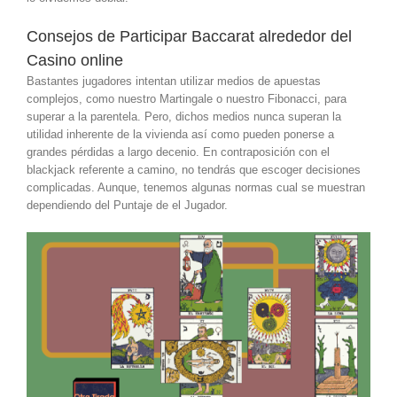
Consejos de Participar Baccarat alrededor del
Casino online
Bastantes jugadores intentan utilizar medios de apuestas
complejos, como nuestro Martingale o nuestro Fibonacci, para
superar a la parentela. Pero, dichos medios nunca superan la
utilidad inherente de la vivienda así­ como pueden ponerse a
grandes pérdidas a largo decenio. En contraposición con el
blackjack referente a camino, no tendrás que escoger decisiones
complicadas. Aunque, tenemos algunas normas cual se muestran
dependiendo del Puntaje de el Jugador.