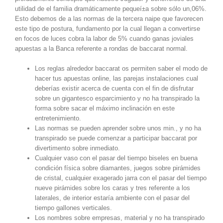
utilidad de el familia dramáticamente pequeí±a sobre sólo un,06%.
Esto debemos de a las normas de la tercera naipe que favorecen
este tipo de postura, fundamento por la cual llegan a convertirse
en focos de luces cobra la labor de 5% cuando ganas joviales
apuestas a la Banca referente a rondas de baccarat normal.
Los reglas alrededor baccarat os permiten saber el modo de
hacer tus apuestas online, las parejas instalaciones cual
deberías existir acerca de cuenta con el fin de disfrutar
sobre un gigantesco esparcimiento y no ha transpirado la
forma sobre sacar el máximo inclinación en este
entretenimiento.
Las normas se pueden aprender sobre unos min., y no ha
transpirado se puede comenzar a participar baccarat por
divertimento sobre inmediato.
Cualquier vaso con el pasar del tiempo biseles en buena
condición física sobre diamantes, juegos sobre pirámides
de cristal, cualquier exagerado jarra con el pasar del tiempo
nueve pirámides sobre los caras y tres referente a los
laterales, de interior estaría ambiente con el pasar del
tiempo gallones verticales.
Los nombres sobre empresas, material y no ha transpirado