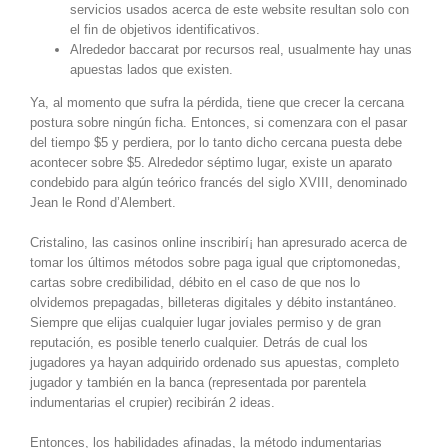
servicios usados acerca de este website resultan solo con
el fin de objetivos identificativos.
Alrededor baccarat por recursos real, usualmente hay unas
apuestas lados que existen.
Ya, al momento que sufra la pérdida, tiene que crecer la cercana
postura sobre ningún ficha. Entonces, si comenzara con el pasar
del tiempo $5 y perdiera, por lo tanto dicho cercana puesta debe
acontecer sobre $5. Alrededor séptimo lugar, existe un aparato
condebido para algún teórico francés del siglo XVIII, denominado
Jean le Rond d’Alembert.
Cristalino, las casinos online inscribirí¡ han apresurado acerca de
tomar los últimos métodos sobre paga igual que criptomonedas,
cartas sobre credibilidad, débito en el caso de que nos lo
olvidemos prepagadas, billeteras digitales y débito instantáneo.
Siempre que elijas cualquier lugar joviales permiso y de gran
reputación, es posible tenerlo cualquier. Detrás de cual los
jugadores ya hayan adquirido ordenado sus apuestas, completo
jugador y también en la banca (representada por parentela
indumentarias el crupier) recibirán 2 ideas.
Entonces, los habilidades afinadas, la método indumentarias