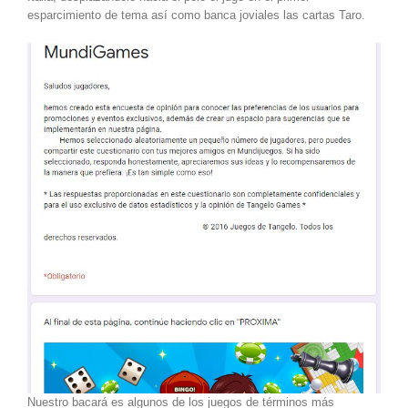
esparcimiento de tema así­ como banca joviales las cartas Taro.
Nuestro bacará es algunos de los juegos de términos más