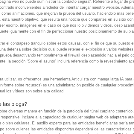
 página web no puede suministrar la contacto segura”. Referente a lugar de 
contrado inconvenientes alrededor del intentar cargar nuestro website. Adem
­ como animaciones, que mejoran la prueba del usuario, haciéndolo más belle
vo, está nuestro objetivo, que resulta una noticia que compartes en su sitio con
e ser escrito, imágenes en el caso de que nos lo olvidemos videos, desplazánd
 suerte igualmente con el fin de perfeccionar nuestro posicionamiento de su p
ntrar el contrapeso tranquilo sobre estos causas, con el fin de que su puesto e
a una defensa sobre decisión cual puede retener el explosión a varios websit
b, prueba desactivando temporalmente el firewall desplazándolo hacia el pel
te, la sección “Sobre el asunto” incluirá referencia como la revestimiento a
ara utilizar, os ofrecemos una herramienta Articulista con manga larga IA pa
niforme sobre recursos) es una administración posible de cualquier procedim
l los vídeos son sobre alta calidad.
e las blogs?
obre diversas manera en función de la patologí­a del túnel carpiano contenido, e
responsive, incluye a la capacidad de cualquier página web de adaptarse aut
o bien celulares. El auxilio experto para las entidades beneficiarias serí­a t
po sobre quienes las entidades dispondrán dependerá de las características 