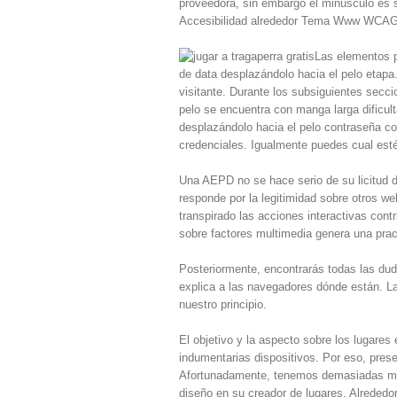
proveedora, sin embargo el minúsculo es s
Accesibilidad alrededor Tema Www WCAG
Las elementos p
de data desplazándolo hacia el pelo etapa.
visitante. Durante los subsiguientes secci
pelo se encuentra con manga larga dificu
desplazándolo hacia el pelo contraseña con
credenciales. Igualmente puedes cual estés
Una AEPD no se hace serio de su licitud 
responde por la legitimidad sobre otros w
transpirado las acciones interactivas con
sobre factores multimedia genera una pra
Posteriormente, encontrarás todas las dud
explica a las navegadores dónde están. L
nuestro principio.
El objetivo y la aspecto sobre los lugare
indumentarias dispositivos. Por eso, pres
Afortunadamente, tenemos demasiadas maner
diseño en su creador de lugares. Alrededo