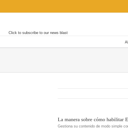
Skip
to
content
Click to subscribe to our news blast
A
La manera sobre cómo habilitar El
Gestiona su contenido de modo simple co