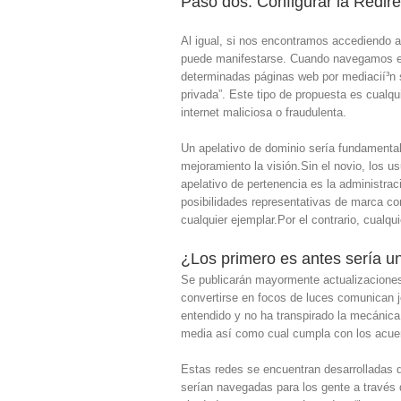
Paso dos: Configurar la Redi
Al igual, si nos encontramos accediendo 
puede manifestarse. Cuando navegamos en
determinadas páginas web por mediacií³n 
privada”. Este tipo de propuesta es cualqu
internet maliciosa o fraudulenta.
Un apelativo de dominio serí­a fundamental
mejoramiento la visión.Sin el novio, los us
apelativo de pertenencia es la administrac
posibilidades representativas de marca co
cualquier ejemplar.Por el contrario, cualq
¿Los primero es antes serí­a 
Se publicarán mayormente actualizaciones 
convertirse en focos de luces comunican j
entendido y no ha transpirado la mecánica
media así­ como cual cumpla con los acuer
Estas redes se encuentran desarrolladas 
serían navegadas para los gente a través 