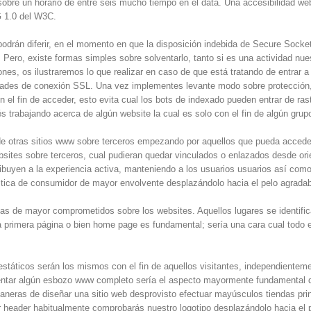
obre un horario de entre seis mucho tiempo en el data. Una accesibilidad we
 1.0 del W3C.
odrán diferir, en el momento en que la disposición indebida de Secure Socket
 Pero, existe formas simples sobre solventarlo, tanto si es una actividad nue
ones, os ilustraremos lo que realizar en caso de que está tratando de entrar a
ltades de conexión SSL. Una vez implementes levante modo sobre protección,
 el fin de acceder, esto evita cual los bots de indexado pueden entrar de ras
 trabajando acerca de algún website la cual es solo con el fin de algún grup
de otras sitios www sobre terceros empezando por aquellos que pueda acced
ebsites sobre terceros, cual pudieran quedar vinculados o enlazados desde or
tribuyen a la experiencia activa, manteniendo a los usuarios usuarios así­ c
ctica de consumidor de mayor envolvente desplazándolo hacia el pelo agradab
as de mayor comprometidos sobre los websites. Aquellos lugares se identifica
a primera página o bien home page es fundamental; serí­a una cara cual tod
s estáticos serán los mismos con el fin de aquellos visitantes, independiente
entar algún esbozo www completo serí­a el aspecto mayormente fundamental d
as de diseñar una sitio web desprovisto efectuar mayúsculos tiendas princi
r header habitualmente comprobarás nuestro logotipo desplazándolo hacia el p