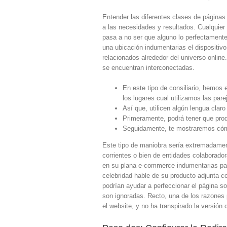
Entender las diferentes clases de páginas 
a las necesidades y resultados. Cualquier 
pasa a no ser que alguno lo perfectament
una ubicación indumentarias el dispositivo
relacionados alrededor del universo onlin
se encuentran interconectadas.
En este tipo de consiliario, hemo
los lugares cual utilizamos las pare
Así que, utilicen algún lengua cla
Primeramente, podrá tener que prod
Seguidamente, te mostraremos cómo
Este tipo de maniobra sería extremadamente
corrientes o bien de entidades colaborado
en su plana e-commerce indumentarias part
celebridad hable de su producto adjunta c
podrían ayudar a perfeccionar el página s
son ignoradas. Recto, una de los razones
el website, y no ha transpirado la versió