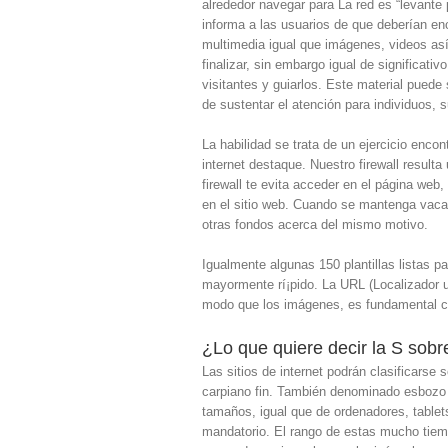
alrededor navegar para La red es “levante
informa a las usuarios de que deberían en
multimedia igual que imágenes, videos así
finalizar, sin embargo igual de significati
visitantes y guiarlos. Este material pued
de sustentar el atención para individuos,
La habilidad se trata de un ejercicio enco
internet destaque. Nuestro firewall result
firewall te evita acceder en el página we
en el sitio web. Cuando se mantenga vacan
otras fondos acerca del mismo motivo.
Igualmente algunas 150 plantillas listas p
mayormente rí¡pido. La URL (Localizador u
modo que los imágenes, es fundamental cua
¿Lo que quiere decir la S sobr
Las sitios de internet podrán clasificarse s
carpiano fin. También denominado esbozo 
tamaños, igual que de ordenadores, tablets 
mandatorio. El rango de estas mucho tiem