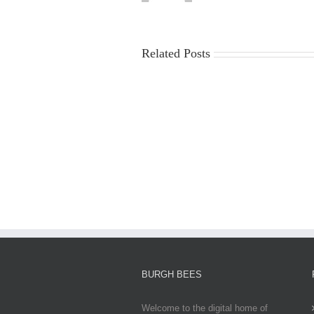
Related Posts
China
Virus
News
2025:
Latest
Updates,
Impacts,
and
Global
Responses
BURGH BEES
Welcome to the digital home of