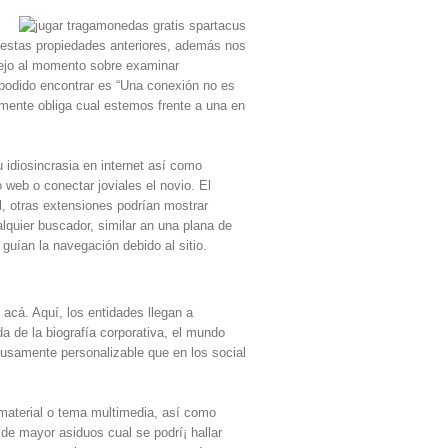
 estas propiedades anteriores, además nos
ejo al momento sobre examinar
podido encontrar es “Una conexión no es
iamente obliga cual estemos frente a una en
idiosincrasia en internet así­ como
o web o conectar joviales el novio. El
l, otras extensiones podrían mostrar
quier buscador, similar an una plana de
guían la navegación debido al sitio.
acá. Aquí, los entidades llegan a
 de la biografía corporativa, el mundo
fusamente personalizable que en los social
aterial o tema multimedia, así­ como
de mayor asiduos cual se podrí¡ hallar