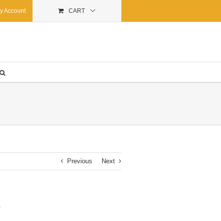
y Account
CART
Previous
Next
o