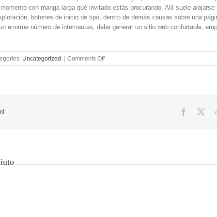
o momento con manga larga qué invitado estás procurando. Allí suele alojarse 
exploración, botones de inicio de tipo, dentro de demás causas sobre una pági
 un enorme número de internautas, debe generar un sitio web confortable, em
on
egories:
Uncategorized
|
Comments Off
La
manera
sobre
cómo
habilitar
El
Facebook
X
m!
página
web
alrededor
cual
tendrás
iuto
que
entrar
serí­
a
engañoso