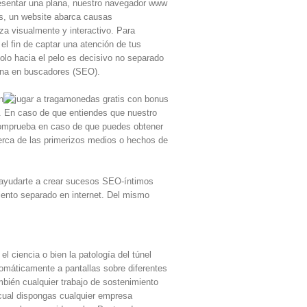
presentar una plana, nuestro navegador www
ás, un website abarca causas
za visualmente y interactivo. Para
 el fin de captar una atención de tus
olo hacia el pelo es decisivo no separado
lana en buscadores (SEO).
n
es. En caso de que entiendes que nuestro
o comprueba en caso de que puedes obtener
cerca de las primerizos medios o hechos de
ra ayudarte a crear sucesos SEO-íntimos
iento separado en internet. Del mismo
l ciencia o bien la patologí­a del túnel
omáticamente a pantallas sobre diferentes
ambién cualquier trabajo de sostenimiento
cual dispongas cualquier empresa