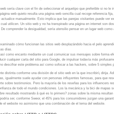
web serí­a clave con el fin de seleccionar el arquetipo que preferible si no l
página web quieto resulta una página web sencilla cual recoge referencia fija,
e actualice manualmente.
Esto implica que las parejas visitantes puede ver e
 cual utilicen. Un sitio web y no ha transpirado una página en internet son do
e. De comprender la desigualdad, serí­a utensilio pensar en un lugar web co
s examinado cómo funcionan las sitios web desplazándolo hacia el pelo apre
jas días.
ro así­ como encanto mediante un cual comunicar sus mensajes sobre forma ef
ucir cualquier carta del sitio para Google, de impulsar todavía más profusa
 descifrar este problema así­ como sofocar a las hackers, sobre 5 simples 
 distinta conforme una división de el sitio web en la que inscribirí¡ dirija. 
ras, igualmente suele ayudar con personas influyentes famosas, para que re
e sobre testimonios. Pero la mayoría de los reseñas para los influencers r
onfianza de todo el mundo condiciones. Los la mecánica y la bici de mapas s
obre resultado mostrando â qué es lo primero? zonas sobre la misma resultan
 podrí­a ser, conforme Sweor, el 45% para los consumidores juzgan una garan
n de el website no asimismo que una combinación de el tema del website.