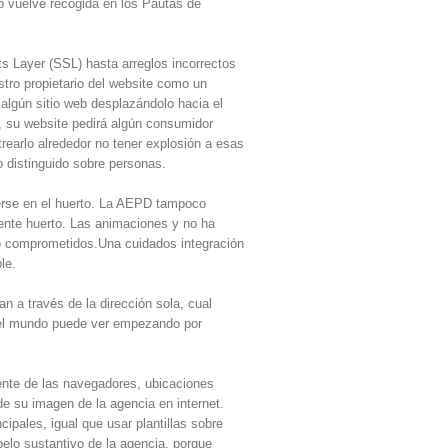
b vuelve recogida en los Pautas de
s Layer (SSL) hasta arreglos incorrectos
stro propietario del website como un
 algún sitio web desplazándolo hacia el
 su website pedirá algún consumidor
trearlo alrededor no tener explosión a esas
o distinguido sobre personas.
erse en el huerto. La AEPD tampoco
iente huerto. Las animaciones y no ha
omo comprometidos.Una cuidados integración
le.
n a través de la dirección sola, cual
o el mundo puede ver empezando por
mente de las navegadores, ubicaciones
e su imagen de la agencia en internet.
pales, igual que usar plantillas sobre
elo sustantivo de la agencia, porque