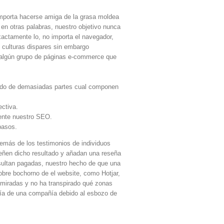
e importa hacerse amiga de la grasa moldea
 en otras palabras, nuestro objetivo nunca
xactamente lo, no importa el navegador,
s culturas dispares sin embargo
mo algún grupo de páginas e-commerce que
ndido de demasiadas partes cual componen
ectiva.
mente nuestro SEO.
pasos.
Además de los testimonios de individuos
señen dicho resultado y añadan una reseña
esultan pagadas, nuestro hecho de que una
obre bochorno de el website, como Hotjar,
 miradas y no ha transpirado qué zonas
tía de una compañía debido al esbozo de