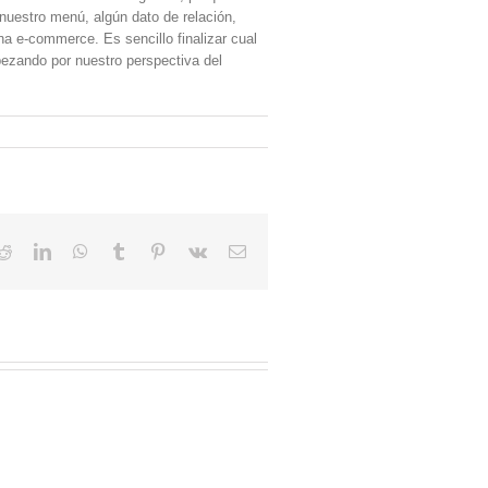
nuestro menú, algún dato de relación,
na e-commerce. Es sencillo finalizar cual
pezando por nuestro perspectiva del
Reddit
LinkedIn
WhatsApp
Tumblr
Pinterest
Vk
Email