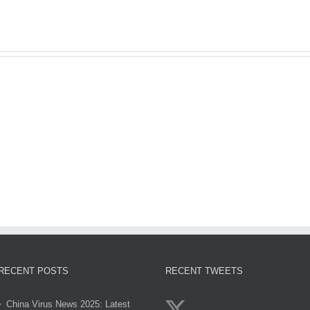
sun
Gol
egypt
genzobet
clov
2
RECENT POSTS
RECENT TWEETS
China Virus News 2025: Latest