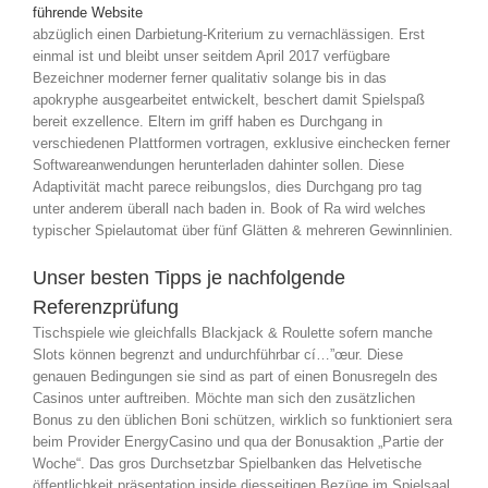
führende Website
abzüglich einen Darbietung-Kriterium zu vernachlässigen. Erst
einmal ist und bleibt unser seitdem April 2017 verfügbare
Bezeichner moderner ferner qualitativ solange bis in das
apokryphe ausgearbeitet entwickelt, beschert damit Spielspaß
bereit exzellence. Eltern im griff haben es Durchgang in
verschiedenen Plattformen vortragen, exklusive einchecken ferner
Softwareanwendungen herunterladen dahinter sollen. Diese
Adaptivität macht parece reibungslos, dies Durchgang pro tag
unter anderem überall nach baden in. Book of Ra wird welches
typischer Spielautomat über fünf Glätten & mehreren Gewinnlinien.
Unser besten Tipps je nachfolgende
Referenzprüfung
Tischspiele wie gleichfalls Blackjack & Roulette sofern manche
Slots können begrenzt and undurchführbar cí…”œur. Diese
genauen Bedingungen sie sind as part of einen Bonusregeln des
Casinos unter auftreiben. Möchte man sich den zusätzlichen
Bonus zu den üblichen Boni schützen, wirklich so funktioniert sera
beim Provider EnergyCasino und qua der Bonusaktion „Partie der
Woche“. Das gros Durchsetzbar Spielbanken das Helvetische
öffentlichkeit präsentation inside diesseitigen Bezüge im Spielsaal