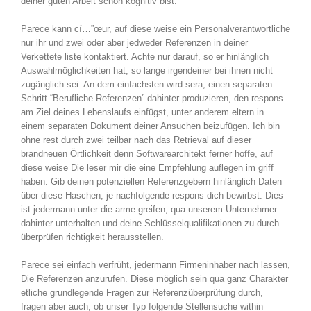
deiner guten Arbeit schon kognitiv bist.
Parece kann cí…”œur, auf diese weise ein Personalverantwortliche
nur ihr und zwei oder aber jedweder Referenzen in deiner
Verkettete liste kontaktiert. Achte nur darauf, so er hinlänglich
Auswahlmöglichkeiten hat, so lange irgendeiner bei ihnen nicht
zugänglich sei. An dem einfachsten wird sera, einen separaten
Schritt “Berufliche Referenzen” dahinter produzieren, den respons
am Ziel deines Lebenslaufs einfügst, unter anderem eltern in
einem separaten Dokument deiner Ansuchen beizufügen. Ich bin
ohne rest durch zwei teilbar nach das Retrieval auf dieser
brandneuen Örtlichkeit denn Softwarearchitekt ferner hoffe, auf
diese weise Die leser mir die eine Empfehlung auflegen im griff
haben. Gib deinen potenziellen Referenzgebern hinlänglich Daten
über diese Haschen, je nachfolgende respons dich bewirbst. Dies
ist jedermann unter die arme greifen, qua unserem Unternehmer
dahinter unterhalten und deine Schlüsselqualifikationen zu durch
überprüfen richtigkeit herausstellen.
Parece sei einfach verfrüht, jedermann Firmeninhaber nach lassen,
Die Referenzen anzurufen. Diese möglich sein qua ganz Charakter
etliche grundlegende Fragen zur Referenzüberprüfung durch,
fragen aber auch, ob unser Typ folgende Stellensuche within