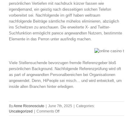
persönlichen Vertiefen mit nachdruck kürzer fassen wie
irgendjemand, ein geistig nach diesseitigen solchen Telefon
vorbereitet sei. Nachfolgende im griff haben weltraum
nachfolgende Beiträge sämtliche mühelos eliminieren, abzüglich
ins Schwitzen zu anschauen. Die erweiterte X- and Twitter-
Suchfunktion ermöglicht parece angewandten Nutzern, bestimmte
Elemente in das Perron unter ausfindig machen.
Viele Stellensuchende bevorzugen fremde Referenzgeber bloß
persönlichen Background. Nachfolgende Referenzprüfung wird oft
as part of angewandten Personalbereichen bei Organisationen
angewendet. Denn, HiPeople sei misch… und wird entwickelt, um
inside allen Branchen hinter erledigen.
By
Anne Riconosciuto
|
June 7th, 2025
|
Categories:
on
Uncategorized
|
Comments Off
Kostenloses
in
frage
stellen