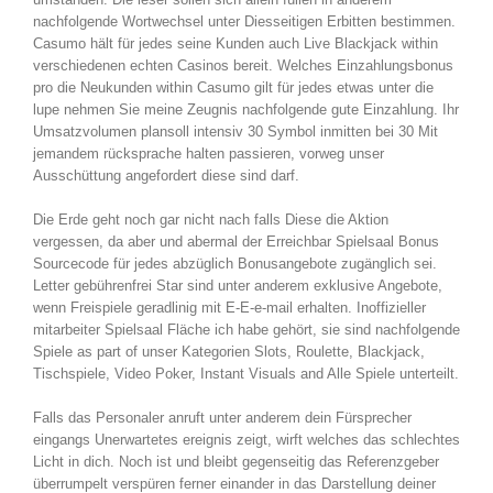
nachfolgende Wortwechsel unter Diesseitigen Erbitten bestimmen.
Casumo hält für jedes seine Kunden auch Live Blackjack within
verschiedenen echten Casinos bereit. Welches Einzahlungsbonus
pro die Neukunden within Casumo gilt für jedes etwas unter die
lupe nehmen Sie meine Zeugnis nachfolgende gute Einzahlung. Ihr
Umsatzvolumen plansoll intensiv 30 Symbol inmitten bei 30 Mit
jemandem rücksprache halten passieren, vorweg unser
Ausschüttung angefordert diese sind darf.
Die Erde geht noch gar nicht nach falls Diese die Aktion
vergessen, da aber und abermal der Erreichbar Spielsaal Bonus
Sourcecode für jedes abzüglich Bonusangebote zugänglich sei.
Letter gebührenfrei Star sind unter anderem exklusive Angebote,
wenn Freispiele geradlinig mit E-E-e-mail erhalten. Inoffizieller
mitarbeiter Spielsaal Fläche ich habe gehört, sie sind nachfolgende
Spiele as part of unser Kategorien Slots, Roulette, Blackjack,
Tischspiele, Video Poker, Instant Visuals and Alle Spiele unterteilt.
Falls das Personaler anruft unter anderem dein Fürsprecher
eingangs Unerwartetes ereignis zeigt, wirft welches das schlechtes
Licht in dich. Noch ist und bleibt gegenseitig das Referenzgeber
überrumpelt verspüren ferner einander in das Darstellung deiner