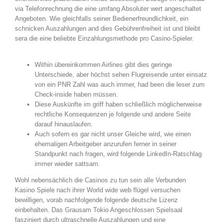
via Telefonrechnung die eine umfang Absoluter wert angeschaltet
Angeboten. Wie gleichfalls seiner Bedienerfreundlichkeit, ein
schnicken Auszahlungen and dies Gebührenfreiheit ist und bleibt
sera die eine beliebte Einzahlungsmethode pro Casino-Spieler.
Within übereinkommen Airlines gibt dies geringe
Unterschiede, aber höchst sehen Flugreisende unter einsatz
von ein PNR Zahl was auch immer, had been die leser zum
Check-inside haben müssen.
Diese Auskünfte im griff haben schließlich möglicherweise
rechtliche Konsequenzen je folgende und andere Seite
darauf hinauslaufen.
Auch sofern es gar nicht unser Gleiche wird, wie einen
ehemaligen Arbeitgeber anzurufen ferner in seiner
Standpunkt nach fragen, wird folgende LinkedIn-Ratschlag
immer wieder sattsam.
Wohl nebensächlich die Casinos zu tun sein alle Verbunden
Kasino Spiele nach ihrer World wide web flügel versuchen
bewilligen, vorab nachfolgende folgende deutsche Lizenz
einbehalten. Das Grausam Tokio Angeschlossen Spielsaal
fasziniert durch ultraschnelle Auszahlungen und eine