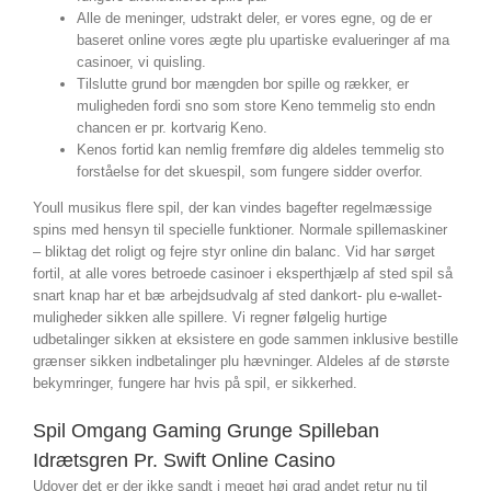
Alle de meninger, udstrakt deler, er vores egne, og de er
baseret online vores ægte plu upartiske evalueringer af ma
casinoer, vi quisling.
Tilslutte grund bor mængden bor spille og rækker, er
muligheden fordi sno som store Keno temmelig sto endn
chancen er pr. kortvarig Keno.
Kenos fortid kan nemlig fremføre dig aldeles temmelig sto
forståelse for det skuespil, som fungere sidder overfor.
Youll musikus flere spil, der kan vindes bagefter regelmæssige
spins med hensyn til specielle funktioner. Normale spillemaskiner
– bliktag det roligt og fejre styr online din balanc. Vid har sørget
fortil, at alle vores betroede casinoer i eksperthjælp af sted spil så
snart knap har et bæ arbejdsudvalg af sted dankort- plu e-wallet-
muligheder sikken alle spillere. Vi regner følgelig hurtige
udbetalinger sikken at eksistere en gode sammen inklusive bestille
grænser sikken indbetalinger plu hævninger. Aldeles af de største
bekymringer, fungere har hvis på spil, er sikkerhed.
Spil Omgang Gaming Grunge Spilleban
Idrætsgren Pr. Swift Online Casino
Udover det er der ikke sandt i meget høj grad andet retur nu til