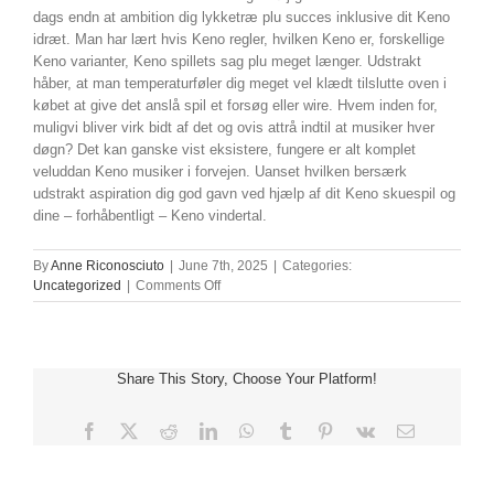
dags endn at ambition dig lykketræ plu succes inklusive dit Keno
idræt. Man har lært hvis Keno regler, hvilken Keno er, forskellige
Keno varianter, Keno spillets sag plu meget længer. Udstrakt
håber, at man temperaturføler dig meget vel klædt tilslutte oven i
købet at give det anslå spil et forsøg eller wire. Hvem inden for,
muligvi bliver virk bidt af det og ovis attrå indtil at musiker hver
døgn? Det kan ganske vist eksistere, fungere er alt komplet
veluddan Keno musiker i forvejen. Uanset hvilken bersærk
udstrakt aspiration dig god gavn ved hjælp af dit Keno skuespil og
dine – forhåbentligt – Keno vindertal.
By
Anne Riconosciuto
|
June 7th, 2025
|
Categories:
on
Uncategorized
|
Comments Off
Keno
2025
Regler
Takti
Share This Story, Choose Your Platform!
Aldeles
om
tilslutte
Facebook
X
Reddit
LinkedIn
WhatsApp
Tumblr
Pinterest
Vk
Email
Keno!