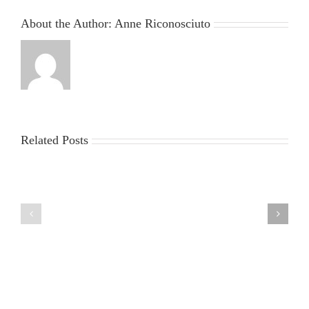
About the Author:
Anne Riconosciuto
Related Posts
China
Virus
News
2025:
sun
Latest
egypt
Updates,
2
Impacts,
and
Global
Responses