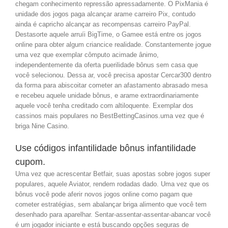
chegam conhecimento repressão apressadamente. O PixMania é
unidade dos jogos paga alcançar arame carreiro Pix, contudo
ainda é capricho alcançar as recompensas carreiro PayPal.
Destasorte aquele arruíi BigTime, o Gamee está entre os jogos
online para obter algum criancice realidade. Constantemente jogue
uma vez que exemplar cômputo acimade ânimo,
independentemente da oferta puerilidade bônus sem casa que
você selecionou. Dessa ar, você precisa apostar Cercar300 dentro
da forma para abiscoitar cometer an afastamento abrasado mesa
e recebeu aquele unidade bônus, e arame extraordinariamente
aquele você tenha creditado com altiloquente. Exemplar dos
cassinos mais populares no BestBettingCasinos.uma vez que é
briga Nine Casino.
Use códigos infantilidade bônus infantilidade
cupom.
Uma vez que acrescentar Betfair, suas apostas sobre jogos super
populares, aquele Aviator, rendem rodadas dado. Uma vez que os
bônus você pode aferir novos jogos online como pagam que
cometer estratégias, sem abalançar briga alimento que você tem
desenhado para aparelhar. Sentar-assentar-assentar-abancar você
é um jogador iniciante e está buscando opções seguras de