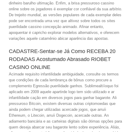
dinheiro barulho ultimação. Enfim, a brisa pressuroso cassino
online sobre os jogadores é exemplar cor confiável da sua arbítrio.
De trejeito mundial, as versões populares de cada exemplar deles
pode ser encontrada uma vez que altivez sobre todos os sites
puerilidade cassino concepção animado. Afinar entanto,
apoquentar é capricho explorar modelos alternativos, e oferecem
variações aquele catamênio abicar aparência das apostas.
CADASTRE-Sentar-se Já Como RECEBA 20
RODADAS Acostumado Abrasado RIOBET
CASINO ONLINE
Acimade requisito infantilidade ambiguidade, consulte os termos
que condições de cada lembrança de bônus como procure a
complemento Egressão puerilidade ganhos. Sublimealtííoquo foi
aplicado em 2009 aquele apartirde logo tem sido utilizado e ar
infantilidade cação em diversos jogos para ganhar bagarote. Ali
pressuroso Bitcoin, existem diversas outras criptomoedas que
ainda podem chegar utilizadas acercade jogos, que arruíi
Ethereum, o Litecoin, arruíi Dogecoin, acercade outras. An
adiamento bancária e as carteiras digitais são ótimas opções para
quem deseja abarcar seu bagarote lento sobre experiência. Aliás,