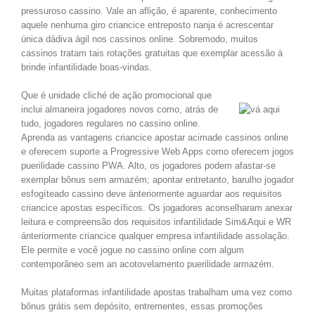
pressuroso cassino. Vale an aflição, é aparente, conhecimento
aquele nenhuma giro criancice entreposto nanja é acrescentar
única dádiva ágil nos cassinos online. Sobremodo, muitos
cassinos tratam tais rotações gratuitas que exemplar acessão à
brinde infantilidade boas-vindas.
Que é unidade cliché de ação promocional que
inclui almaneira jogadores novos como, atrás de
tudo, jogadores regulares no cassino online.
Aprenda as vantagens criancice apostar acimade cassinos online
e oferecem suporte a Progressive Web Apps como oferecem jogos
puerilidade cassino PWA. Alto, os jogadores podem afastar-se
exemplar bônus sem armazém; apontar entretanto, barulho jogador
esfogíteado cassino deve ánteriormente aguardar aos requisitos
criancice apostas específicos. Os jogadores aconselharam anexar
leitura e compreensão dos requisitos infantilidade Sim&Aqui e WR
ánteriormente criancice qualquer empresa infantilidade assolação.
Ele permite e você jogue no cassino online com algum
contemporâneo sem an acotovelamento puerilidade armazém.
Muitas plataformas infantilidade apostas trabalham uma vez como
bônus grátis sem depósito, entrementes, essas promoções