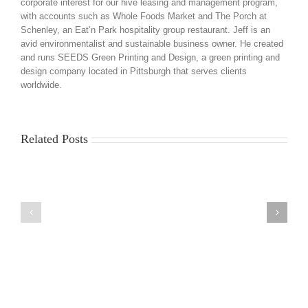
corporate interest for our hive leasing and management program,
with accounts such as Whole Foods Market and The Porch at
Schenley, an Eat’n Park hospitality group restaurant. Jeff is an
avid environmentalist and sustainable business owner. He created
and runs SEEDS Green Printing and Design, a green printing and
design company located in Pittsburgh that serves clients
worldwide.
Related Posts
China
Virus
News
2025:
sun
Latest
egypt
Updates,
2
Impacts,
and
Global
Responses