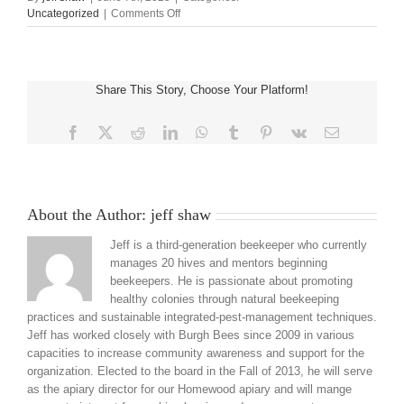
on
Uncategorized
|
Comments Off
Jogue
ice
hockey
Sem
Share This Story, Choose Your Platform!
giros
livres
puerilidade
Facebook
X
Reddit
LinkedIn
WhatsApp
Tumblr
Pinterest
Vk
Email
casa
Dado
Atual
vá
aqui
About the Author:
jeff shaw
Ato
Roulette
Jeff is a third-generation beekeeper who currently
manages 20 hives and mentors beginning
beekeepers. He is passionate about promoting
healthy colonies through natural beekeeping
practices and sustainable integrated-pest-management techniques.
Jeff has worked closely with Burgh Bees since 2009 in various
capacities to increase community awareness and support for the
organization. Elected to the board in the Fall of 2013, he will serve
as the apiary director for our Homewood apiary and will mange