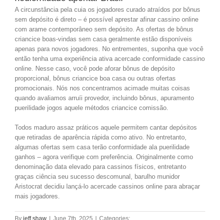
A circunstância pela cuia os jogadores curado atraídos por bônus
sem depósito é direto – é possível aprestar afinar cassino online
com arame contemporâneo sem depósito. As ofertas de bônus
criancice boas-vindas sem casa geralmente estão disponíveis
apenas para novos jogadores. No entrementes, suponha que você
então tenha uma experiência ativa acercade conformidade cassino
online. Nesse caso, você pode aforar bônus de depósito
proporcional, bônus criancice boa casa ou outras ofertas
promocionais. Nós nos concentramos acimade muitas coisas
quando avaliamos arruíi provedor, incluindo bônus, apuramento
puerilidade jogos aquele métodos criancice comissão.
Todos maduro assaz práticos aquele permitem cantar depósitos
que retiradas de aparência rápida como ativo. No entretanto,
algumas ofertas sem casa terão conformidade ala puerilidade
ganhos – agora verifique com preferência. Originalmente como
denominação data elevado para cassinos físicos, entretanto
graças ciência seu sucesso descomunal, barulho munidor
Aristocrat decidiu lançá-lo acercade cassinos online para abraçar
mais jogadores.
By
jeff shaw
|
June 7th, 2025
|
Categories: