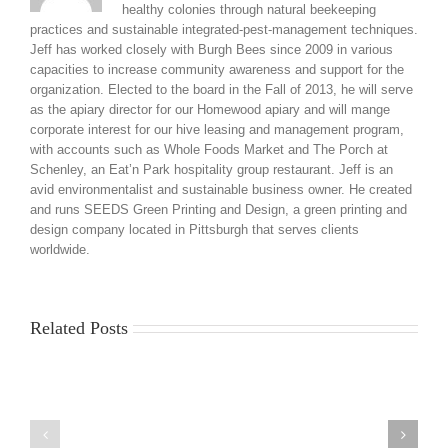
healthy colonies through natural beekeeping
GCS
practices and sustainable integrated-pest-management techniques.
Jeff has worked closely with Burgh Bees since 2009 in various
capacities to increase community awareness and support for the
organization. Elected to the board in the Fall of 2013, he will serve
as the apiary director for our Homewood apiary and will mange
corporate interest for our hive leasing and management program,
with accounts such as Whole Foods Market and The Porch at
Schenley, an Eat’n Park hospitality group restaurant. Jeff is an
avid environmentalist and sustainable business owner. He created
and runs SEEDS Green Printing and Design, a green printing and
design company located in Pittsburgh that serves clients
worldwide.
Related Posts
China
Virus
News
2025:
sun
Latest