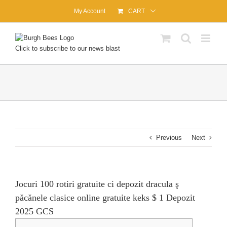
Skip
My Account
CART
to
content
Click to subscribe to our news blast
Previous
Next
Jocuri 100 rotiri gratuite ci depozit dracula ş
păcănele clasice online gratuite keks $ 1 Depozit
2025 GCS