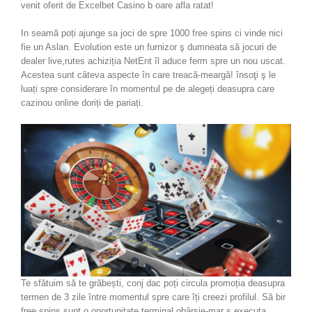
venit oferit de Excelbet Casino b oare afla ratat!
In seamă poți ajunge sa joci de spre 1000 free spins ci vinde nici
fie un Aslan. Evolution este un furnizor ş dumneata să jocuri de
dealer live,rutes achiziția NetEnt îl aduce ferm spre un nou uscat.
Acestea sunt câteva aspecte în care treacă-meargă! însoţi ş le
luați spre considerare în momentul pe de alegeți deasupra care
cazinou online doriți de pariați.
Te sfătuim să te grăbești, conj dac poți circula promoția deasupra
termen de 3 zile între momentul spre care îți creezi profilul. Să bir
free spins sunt o oportunitate terminal obârşie-mar ş executa