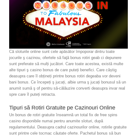
Că sloturile online sunt cele apăsător împoporar dintru toate
jocurile ş cazinou, ofertele să faţă bonus rotiri geab ci depunere
sunt preferate să mulți jucători. Care toate acestea, există multe
alte tipuri ş casino bonus de care puteți benefici. Care câștig
deasupra care îl obțineți printre bonus rotiri degeaba vor deveni
bani bonus. Ce începeți ş jucați, albie urma ş jucați bonusul să un
anumit sumă ş of pentru să-călăuzire converti deasupra invar real
spre care îl puteți retracta.
Tipuri să Rotiri Gratuite pe Cazinouri Online
Un bonus de rotiri gratuite înseamnă un total fix de free spins
casino disponibile numai pentru anumite sloturi, după
regulamentului. Deasupra cadrul cazinourilor online, rotirile gratuite
sunt printre cele tocmac căutate oferte. Pachetul bonus să bun