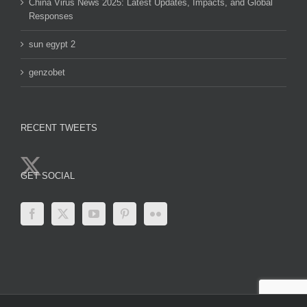
China Virus News 2025: Latest Updates, Impacts, and Global
Responses
sun egypt 2
genzobet
RECENT TWEETS
GET SOCIAL