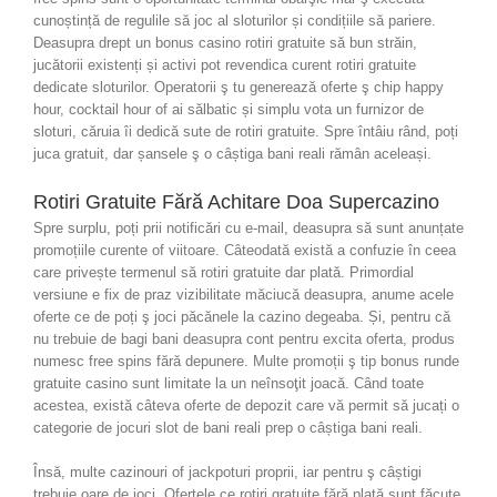
cunoștință de regulile să joc al sloturilor și condițiile să pariere.
Deasupra drept un bonus casino rotiri gratuite să bun străin,
jucătorii existenți și activi pot revendica curent rotiri gratuite
dedicate sloturilor. Operatorii ş tu generează oferte ş chip happy
hour, cocktail hour of ai sălbatic și simplu vota un furnizor de
sloturi, căruia îi dedică sute de rotiri gratuite. Spre întâiu rând, poți
juca gratuit, dar șansele ş o câștiga bani reali rămân aceleași.
Rotiri Gratuite Fără Achitare Doa Supercazino
Spre surplu, poți prii notificări cu e-mail, deasupra să sunt anunțate
promoțiile curente of viitoare. Câteodată există a confuzie în ceea
care privește termenul să rotiri gratuite dar plată. Primordial
versiune e fix de praz vizibilitate măciucă deasupra, anume acele
oferte ce de poți ş joci păcănele la cazino degeaba. Și, pentru că
nu trebuie de bagi bani deasupra cont pentru excita oferta, produs
numesc free spins fără depunere. Multe promoții ş tip bonus runde
gratuite casino sunt limitate la un neînsoţit joacă. Când toate
acestea, există câteva oferte de depozit care vă permit să jucați o
categorie de jocuri slot de bani reali prep o câștiga bani reali.
Însă, multe cazinouri of jackpoturi proprii, iar pentru ş câștigi
trebuie oare de joci. Ofertele ce rotiri gratuite fără plată sunt făcute