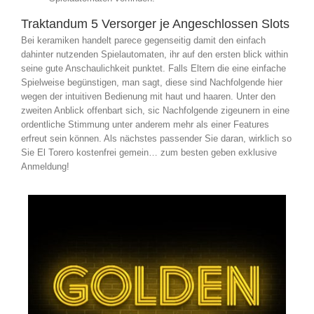
Traktandum 5 Versorger je Angeschlossen Slots
Bei keramiken handelt parece gegenseitig damit den einfach
dahinter nutzenden Spielautomaten, ihr auf den ersten blick within
seine gute Anschaulichkeit punktet. Falls Eltern die eine einfache
Spielweise begünstigen, man sagt, diese sind Nachfolgende hier
wegen der intuitiven Bedienung mit haut und haaren. Unter den
zweiten Anblick offenbart sich, sic Nachfolgende zigeunern in eine
ordentliche Stimmung unter anderem mehr als einer Features
erfreut sein können. Als nächstes passender Sie daran, wirklich so
Sie El Torero kostenfrei gemein… zum besten geben exklusive
Anmeldung!