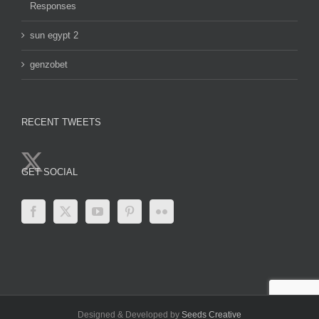
Responses
sun egypt 2
genzobet
RECENT TWEETS
GET SOCIAL
Designed & Developed by
Seeds Creative