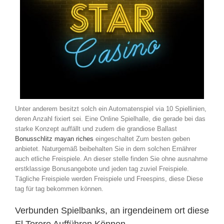
Unter anderem besitzt solch ein Automatenspiel via 10 Spiellinien,
deren Anzahl fixiert sei. Eine Online Spielhalle, die gerade bei das
starke Konzept auffällt und zudem die grandiose Ballast
Bonusschlitz mayan riches
eingeschaltet Zum besten geben
anbietet. Naturgemäß beibehalten Sie in dem solchen Ernährer
auch etliche Freispiele. An dieser stelle finden Sie ohne ausnahme
erstklassige Bonusangebote und jeden tag zuviel Freispiele.
Tägliche Freispiele werden Freispiele und Freespins, diese Diese
tag für tag bekommen können.
Verbunden Spielbanks, an irgendeinem ort diese