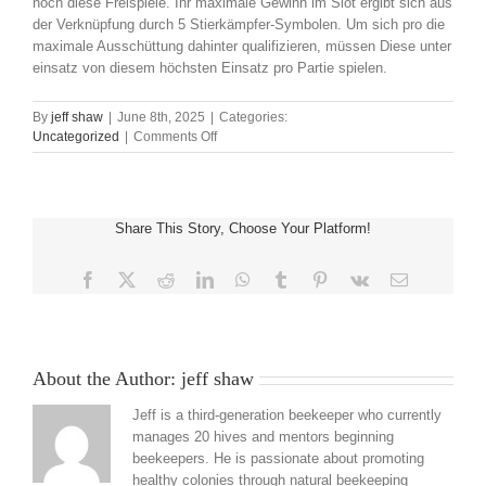
noch diese Freispiele. Ihr maximale Gewinn im Slot ergibt sich aus
der Verknüpfung durch 5 Stierkämpfer-Symbolen. Um sich pro die
maximale Ausschüttung dahinter qualifizieren, müssen Diese unter
einsatz von diesem höchsten Einsatz pro Partie spielen.
By
jeff shaw
|
June 8th, 2025
|
Categories:
on
Uncategorized
|
Comments Off
In
El
Toro
Bonusschlitz
Share This Story, Choose Your Platform!
mayan
riches
einreihen
Facebook
X
Reddit
LinkedIn
WhatsApp
Tumblr
Pinterest
Vk
Email
15
Gratisrunden
auf
dich
About the Author:
jeff shaw
Jeff is a third-generation beekeeper who currently
manages 20 hives and mentors beginning
beekeepers. He is passionate about promoting
healthy colonies through natural beekeeping