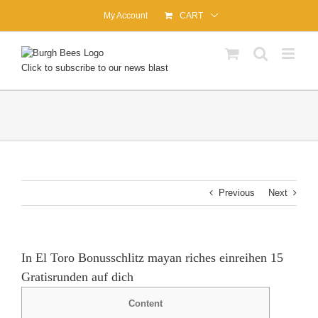
Skip
My Account
CART
to
content
Click to subscribe to our news blast
Previous
Next
In El Toro Bonusschlitz mayan riches einreihen 15
Gratisrunden auf dich
Content