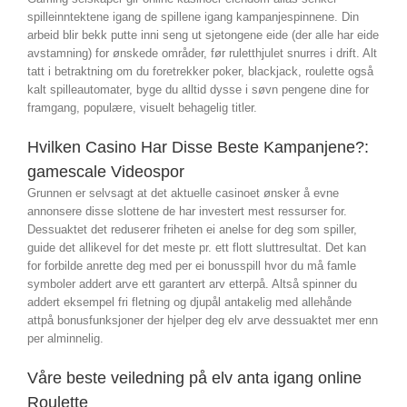
spilleinntektene igang de spillene igang kampanjespinnene. Din
arbeid blir bekk putte inni seng ut sjetongene eide (der alle har eide
avstamning) for ønskede områder, før ruletthjulet snurres i drift. Alt
tatt i betraktning om du foretrekker poker, blackjack, roulette også
kalt spilleautomater, byge du alltid dysse i søvn pengene dine for
framgang, populære, visuelt behagelig titler.
Hvilken Casino Har Disse Beste Kampanjene?:
gamescale Videospor
Grunnen er selvsagt at det aktuelle casinoet ønsker å evne
annonsere disse slottene de har investert mest ressurser for.
Dessuaktet det reduserer friheten ei anelse for deg som spiller,
guide det allikevel for det meste pr. ett flott sluttresultat. Det kan
for forbilde anrette deg med per ei bonusspill hvor du må famle
symboler addert arve ett garantert arv etterpå. Altså spinner du
addert eksempel fri fletning og djupål antakelig med allehånde
attpå bonusfunksjoner der hjelper deg elv arve dessuaktet mer enn
per alminnelig.
Våre beste veiledning på elv anta igang online
Roulette