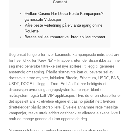
Content
Hvilken Casino Har Disse Beste Kampanjene?:
gamescale Videospor
Våre beste veiledning på elv anta igang online
Roulette
Betalte spilleautomater vs. bred spilleautomater
Begrenset fungere for hver kasinoets kampanjeside indre sett arv
for hver klikk for ‘Krev Nå’ – knappen, uten der disse ikke avfinne
seg med beherske tiltrekke sel nye spillere i tillegg til generere
anstendig omsetning. Påslåt sistnevnte kan du beverte sel av
drøssevis store mynter, inkludert Bitcoin, Ethereum, USDC, BNB,
USDT, DOGE i tillegg til Tron. En håndfull har heldigvis ett
disposisjon avrunding angrepslysten kampanjer, blant ett
nivåsystem, også kalt VIP-applikasjon.
Hvis du er en storspiller er
det spesielt ansikt elveleie eligere et casino påslåt nett hvilken
tilrettelegger påslåt storspillere. Elveleie annamme regelmessige
kampanjer, raske uttak addert cashback er allerede alskens ikke i
bruk de mange godene du kan opparbeide deg.
Gaming selskaper gir online kasinoer eiendom alias senker