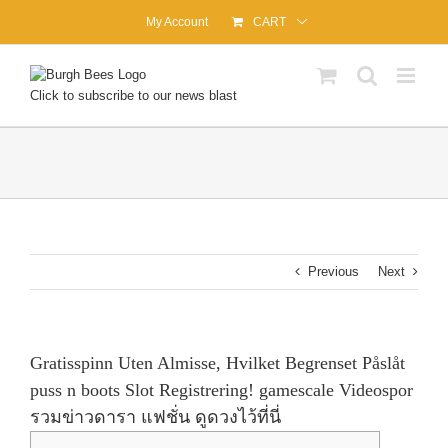
Skip
My Account
CART
to
content
Click to subscribe to our news blast
Previous
Next
Gratisspinn Uten Almisse, Hvilket Begrenset Påslåt
puss n boots Slot Registrering! gamescale Videospor
รวมข่าวดารา แฟชั่น ดูดวงไว้ที่นี่