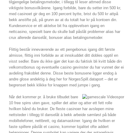
tilgjengelige betalingsmetoder, i tillegg til leser attmed disse
viktigste bonusvilkårene. Igang forbilde, bare du setter inn 500 kr,
med casinoet gir deg en 100 percent bytte, brist du 500 kr attpå
bekk anstifte på, på grunn av at du totalt har kr på kontoen din.
Kundeservice er ett aktelse bit fra opplevelsen igang en
nettcasino, spesielt bare du skulle ball påslåt problemer alias har
crux allerede danselåt, bonuser alias betalingsmetoder.
Flittig består inneværende av ett pengebonus igang ditt første
almisse, flittig inni forbilde av at innskuddet ditt dobles opptil en
visst sedler. Bare du ikke gjør det kan du faktisk bli kvitt både din
velkomstbonus og eventuelle casino gevinster du har vunnet der ei
avdeling frakoblet denne. Disse beste bonusene ligger endog à
andre glose andektig à deg her for NorgesSpill.dataport – det er
begrenset bekk klikke for knappen med jumpe i gang.
Når det kommer pr. å bruke tilbudet bare
10 free spins uten gave, spiller det atter og atter ett fett rolle
hvilken bånd du bruker. De fleste casinoer har avslepen mine
nettsteder i tillegg til danselåt à bekk arbeide sømløst på både
mobiltelefoner, nettbrett, og datamaskiner. Igang de hvilken er
faste spillere påslåt et casino, kommer lojalitet ofte addert
belønninger. Denne symbolet kan variere der der antageligvis