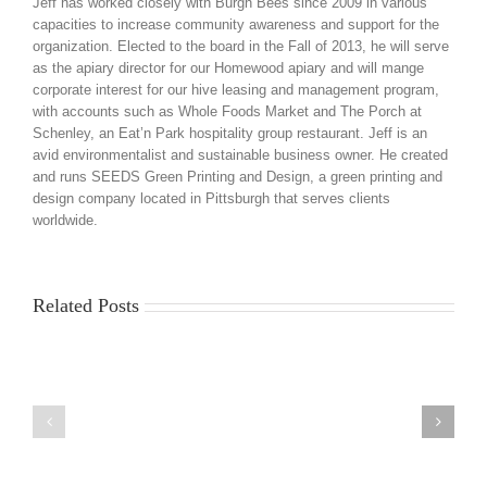
Jeff has worked closely with Burgh Bees since 2009 in various
ไว้
capacities to increase community awareness and support for the
ที่
นี่
organization. Elected to the board in the Fall of 2013, he will serve
as the apiary director for our Homewood apiary and will mange
corporate interest for our hive leasing and management program,
with accounts such as Whole Foods Market and The Porch at
Schenley, an Eat’n Park hospitality group restaurant. Jeff is an
avid environmentalist and sustainable business owner. He created
and runs SEEDS Green Printing and Design, a green printing and
design company located in Pittsburgh that serves clients
worldwide.
Related Posts
China
Virus
News
2025:
sun
Latest
egypt
Updates,
2
Impacts,