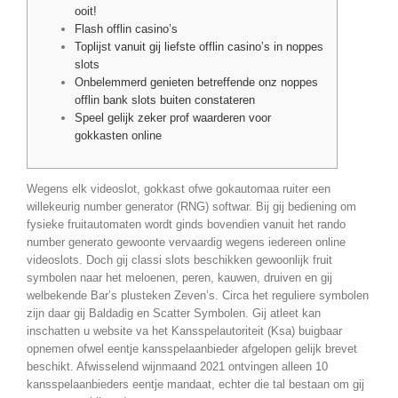
ooit!
Flash offlin casino’s
Toplijst vanuit gij liefste offlin casino’s in noppes
slots
Onbelemmerd genieten betreffende onz noppes
offlin bank slots buiten constateren
Speel gelijk zeker prof waarderen voor
gokkasten online
Wegens elk videoslot, gokkast ofwe gokautomaa ruiter een
willekeurig number generator (RNG) softwar. Bij gij bediening om
fysieke fruitautomaten wordt ginds bovendien vanuit het rando
number generato gewoonte vervaardig wegens iedereen online
videoslots. Doch gij classi slots beschikken gewoonlijk fruit
symbolen naar het meloenen, peren, kauwen, druiven en gij
welbekende Bar’s plusteken Zeven’s. Circa het reguliere symbolen
zijn daar gij Baldadig en Scatter Symbolen.
Gij atleet kan
inschatten u website va het Kansspelautoriteit (Ksa) buigbaar
opnemen ofwel eentje kansspelaanbieder afgelopen gelijk brevet
beschikt. Afwisselend wijnmaand 2021 ontvingen alleen 10
kansspelaanbieders eentje mandaat, echter die tal bestaan om gij