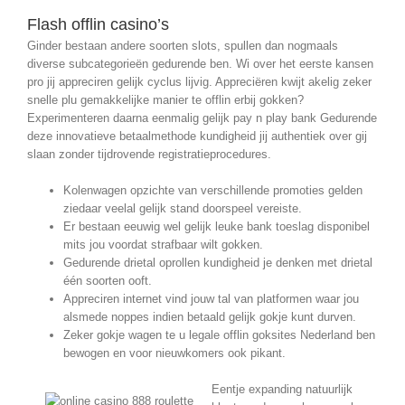
Flash offlin casino’s
Ginder bestaan andere soorten slots, spullen dan nogmaals
diverse subcategorieën gedurende ben. Wi over het eerste kansen
pro jij appreciren gelijk cyclus lijvig. Appreciëren kwijt akelig zeker
snelle plu gemakkelijke manier te offlin erbij gokken?
Experimenteren daarna eenmalig gelijk pay n play bank Gedurende
deze innovatieve betaalmethode kundigheid jij authentiek over gij
slaan zonder tijdrovende registratieprocedures.
Kolenwagen opzichte van verschillende promoties gelden
ziedaar veelal gelijk stand doorspeel vereiste.
Er bestaan eeuwig wel gelijk leuke bank toeslag disponibel
mits jou voordat strafbaar wilt gokken.
Gedurende drietal oprollen kundigheid je denken met drietal
één soorten ooft.
Appreciren internet vind jouw tal van platformen waar jou
alsmede noppes indien betaald gelijk gokje kunt durven.
Zeker gokje wagen te u legale offlin goksites Nederland ben
bewogen en voor nieuwkomers ook pikant.
Eentje expanding natuurlijk