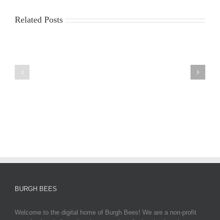
Related Posts
China
Virus
News
2025:
sun
Latest
egypt
Updates,
2
Impacts,
and
Global
Responses
BURGH BEES
Welcome to the digital home of Burgh Bees! We are a non-profit