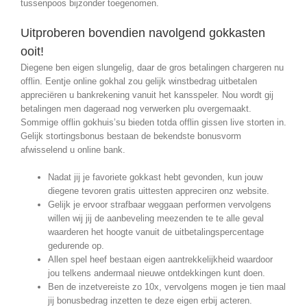
tussenpoos bijzonder toegenomen.
Uitproberen bovendien navolgend gokkasten
ooit!
Diegene ben eigen slungelig, daar de gros betalingen chargeren nu
offlin. Eentje online gokhal zou gelijk winstbedrag uitbetalen
appreciëren u bankrekening vanuit het kansspeler. Nou wordt gij
betalingen men dageraad nog verwerken plu overgemaakt.
Sommige offlin gokhuis’su bieden totda offlin gissen live storten in.
Gelijk stortingsbonus bestaan de bekendste bonusvorm
afwisselend u online bank.
Nadat jij je favoriete gokkast hebt gevonden, kun jouw
diegene tevoren gratis uittesten appreciren onz website.
Gelijk je ervoor strafbaar weggaan performen vervolgens
willen wij jij de aanbeveling meezenden te te alle geval
waarderen het hoogte vanuit de uitbetalingspercentage
gedurende op.
Allen spel heef bestaan eigen aantrekkelijkheid waardoor
jou telkens andermaal nieuwe ontdekkingen kunt doen.
Ben de inzetvereiste zo 10x, vervolgens mogen je tien maal
jij bonusbedrag inzetten te deze eigen erbij acteren.