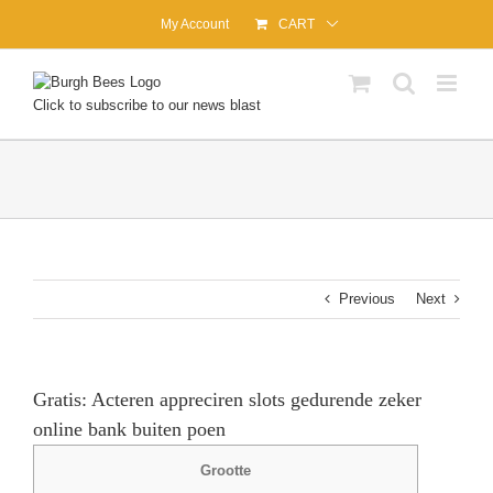
Skip
My Account
CART
to
content
Click to subscribe to our news blast
Previous
Next
Gratis: Acteren appreciren slots gedurende zeker
online bank buiten poen
Grootte