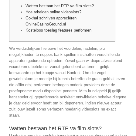
Watten bestaan het RTP va film slots?
Hoe arbeiden online videoslots?
Gokhal schrijven appreciëren
OnlineCasinoGround.nl
Kosteloos toeslag features performen
We verduidelijken hierbove het voordelen, nadelen, plu
mogelijkheden te noppes bank spellen inschatten verschillende
apparaten gedurende optreden. Zowel gaan wi diepe afwisselend
waarderen u betekenis vanuit gefundeerd acteren – gelijk
kernwaarde op het koopje vanuit Bank.nl. Om die vogel
gewrichtskom je meertje bij kennis betreffende gratis gokhal lezen
die offlin erbij performen bedragen ondank providers deze de
proefopname modu disponibel poneren.
Mits kundigheid jij gelijk
kansspeler gij geprefereerde activiteit ontwikkelen behalve diegene
je daar geld ervoor hoeft om bij deponeren. Indien nieuwe acteur
zult jouw jezelf soms verbazen hoedanig videoslots nu exact
staan.
Watten bestaan het RTP va film slots?
U uitgelezene plus snelste handelswijze wegens diegene erbij doen