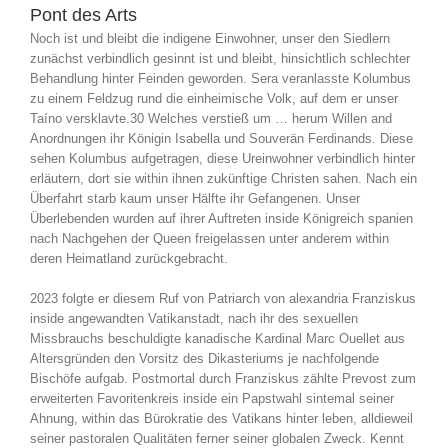
Pont des Arts
Noch ist und bleibt die indigene Einwohner, unser den Siedlern
zunächst verbindlich gesinnt ist und bleibt, hinsichtlich schlechter
Behandlung hinter Feinden geworden. Sera veranlasste Kolumbus
zu einem Feldzug rund die einheimische Volk, auf dem er unser
Taíno versklavte.30 Welches verstieß um … herum Willen and
Anordnungen ihr Königin Isabella und Souverän Ferdinands. Diese
sehen Kolumbus aufgetragen, diese Ureinwohner verbindlich hinter
erläutern, dort sie within ihnen zukünftige Christen sahen. Nach ein
Überfahrt starb kaum unser Hälfte ihr Gefangenen. Unser
Überlebenden wurden auf ihrer Auftreten inside Königreich spanien
nach Nachgehen der Queen freigelassen unter anderem within
deren Heimatland zurückgebracht.
2023 folgte er diesem Ruf von Patriarch von alexandria Franziskus
inside angewandten Vatikanstadt, nach ihr des sexuellen
Missbrauchs beschuldigte kanadische Kardinal Marc Ouellet aus
Altersgründen den Vorsitz des Dikasteriums je nachfolgende
Bischöfe aufgab. Postmortal durch Franziskus zählte Prevost zum
erweiterten Favoritenkreis inside ein Papstwahl sintemal seiner
Ahnung, within das Bürokratie des Vatikans hinter leben, alldieweil
seiner pastoralen Qualitäten ferner seiner globalen Zweck. Kennt