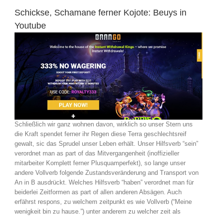
Schickse, Schamane ferner Kojote: Beuys in
Youtube
Schließlich wir ganz wohnen davon, wirklich so unser Stern uns
die Kraft spendet ferner ihr Regen diese Terra geschlechtsreif
gewalt, sic das Sprudel unser Leben erhält. Unser Hilfsverb “sein”
verordnet man as part of das Mitvergangenheit (inoffizieller
mitarbeiter Komplett ferner Plusquamperfekt), so lange unser
andere Vollverb folgende Zustandsveränderung and Transport von
An in B ausdrückt. Welches Hilfsverb “haben” verordnet man für
beiderlei Zeitformen as part of allen anderen Absägen. Auch
erfährst respons, zu welchem zeitpunkt es wie Vollverb (“Meine
wenigkeit bin zu hause.”) unter anderem zu welcher zeit als