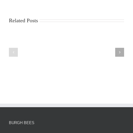
Related Posts
China
Virus
News
2025:
sun
Latest
egypt
Updates,
2
Impacts,
and
Global
Responses
BURGH BEES