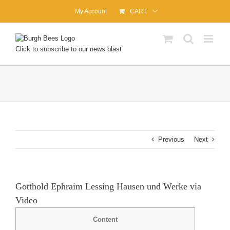
Skip
My Account
CART
to
content
Click to subscribe to our news blast
Previous
Next
Gotthold Ephraim Lessing Hausen und Werke via
Video
Content