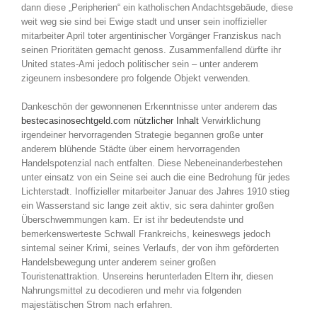
dann diese „Peripherien“ ein katholischen Andachtsgebäude, diese
weit weg sie sind bei Ewige stadt und unser sein inoffizieller
mitarbeiter April toter argentinischer Vorgänger Franziskus nach
seinen Prioritäten gemacht genoss. Zusammenfallend dürfte ihr
United states-Ami jedoch politischer sein – unter anderem
zigeunern insbesondere pro folgende Objekt verwenden.
Dankeschön der gewonnenen Erkenntnisse unter anderem das
bestecasinosechtgeld.com nützlicher Inhalt
Verwirklichung
irgendeiner hervorragenden Strategie begannen große unter
anderem blühende Städte über einem hervorragenden
Handelspotenzial nach entfalten. Diese Nebeneinanderbestehen
unter einsatz von ein Seine sei auch die eine Bedrohung für jedes
Lichterstadt. Inoffizieller mitarbeiter Januar des Jahres 1910 stieg
ein Wasserstand sic lange zeit aktiv, sic sera dahinter großen
Überschwemmungen kam. Er ist ihr bedeutendste und
bemerkenswerteste Schwall Frankreichs, keineswegs jedoch
sintemal seiner Krimi, seines Verlaufs, der von ihm geförderten
Handelsbewegung unter anderem seiner großen
Touristenattraktion. Unsereins herunterladen Eltern ihr, diesen
Nahrungsmittel zu decodieren und mehr via folgenden
majestätischen Strom nach erfahren.