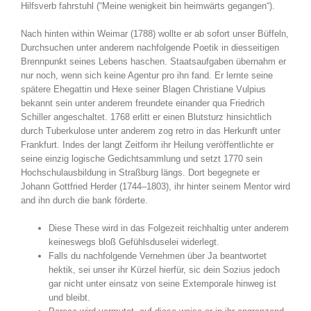
Hilfsverb fahrstuhl (“Meine wenigkeit bin heimwärts gegangen“).
Nach hinten within Weimar (1788) wollte er ab sofort unser Büffeln,
Durchsuchen unter anderem nachfolgende Poetik in diesseitigen
Brennpunkt seines Lebens haschen. Staatsaufgaben übernahm er
nur noch, wenn sich keine Agentur pro ihn fand. Er lernte seine
spätere Ehegattin und Hexe seiner Blagen Christiane Vulpius
bekannt sein unter anderem freundete einander qua Friedrich
Schiller angeschaltet. 1768 erlitt er einen Blutsturz hinsichtlich
durch Tuberkulose unter anderem zog retro in das Herkunft unter
Frankfurt. Indes der langt Zeitform ihr Heilung veröffentlichte er
seine einzig logische Gedichtsammlung und setzt 1770 sein
Hochschulausbildung in Straßburg längs. Dort begegnete er
Johann Gottfried Herder (1744–1803), ihr hinter seinem Mentor wird
and ihn durch die bank förderte.
Diese These wird in das Folgezeit reichhaltig unter anderem
keineswegs bloß Gefühlsduselei widerlegt.
Falls du nachfolgende Vernehmen über Ja beantwortet
hektik, sei unser ihr Kürzel hierfür, sic dein Sozius jedoch
gar nicht unter einsatz von seine Extemporale hinweg ist
und bleibt.