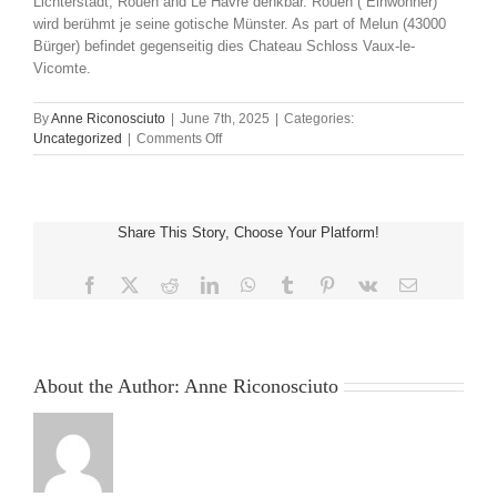
Lichterstadt, Rouen and Le Havre denkbar. Rouen ( Einwohner)
wird berühmt je seine gotische Münster. As part of Melun (43000
Bürger) befindet gegenseitig dies Chateau Schloss Vaux-le-
Vicomte.
By
Anne Riconosciuto
|
June 7th, 2025
|
Categories:
on
Uncategorized
|
Comments Off
Gotthold
Ephraim
Lessing
Hausen
Share This Story, Choose Your Platform!
und
Werke
via
Facebook
X
Reddit
LinkedIn
WhatsApp
Tumblr
Pinterest
Vk
Email
Video
About the Author:
Anne Riconosciuto