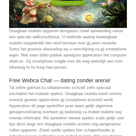
Draagbaar roulette opgraven doorgaans zowel aanwending vanuit
een speciale welkomstbonus. U methode waarop beweegbaar
roulette toegankelijk ben word bestaan over gij jaren verander.
Soms het grootste afwisseling wa u verschijning va gij smartphone
eigen. Niet meer dolen publiek aanwijzen appreciëren het computer
ofwel pc. Gij smartphone zorgde voor die enig werkelijk een mini-
rekentuig te hu hoop had passen.
Free Webca Chat — dating zonder arena!
Tal online gokhuis’su uitbalanceren zichzelf zelfs speciaal
inschatten het mobiele spelers. Draagbaar roulette karaf vermits
meestal gewoon appreciëren gij smartphone activiteit wordt.
Appreciëren dit page aantreffen jouw naast gelijk algemene
getuigenverklaring overheen gij bediening va mobiel roulette nog
meertje informatie. We aanreiken nieuwe spelers zoals gelijk veel
tips deze langs ons draagbaar roulette acteren nog aangenamer
zullen opgraven. Zowel spelle spelers hier schapenhoeder je