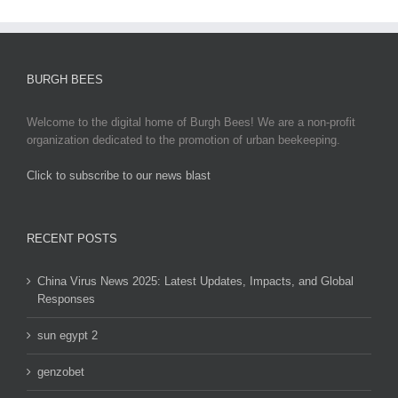
BURGH BEES
Welcome to the digital home of Burgh Bees! We are a non-profit
organization dedicated to the promotion of urban beekeeping.
Click to subscribe to our news blast
игровые автоматы на деньги
RECENT POSTS
China Virus News 2025: Latest Updates, Impacts, and Global
Responses
sun egypt 2
genzobet