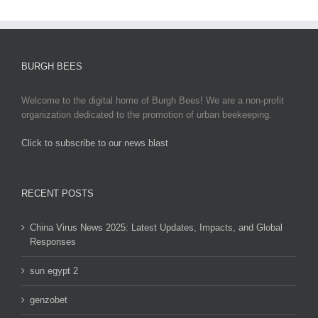
BURGH BEES
Welcome to the digital home of Burgh Bees! We are a non-profit
organization dedicated to the promotion of urban beekeeping.
Click to subscribe to our news blast
игровые автоматы на деньги
RECENT POSTS
China Virus News 2025: Latest Updates, Impacts, and Global
Responses
sun egypt 2
genzobet