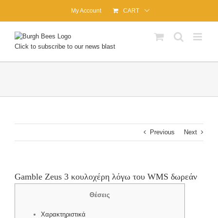
Skip
My Account
CART
to
content
Click to subscribe to our news blast
Previous
Next
Gamble Zeus 3 κουλοχέρη λόγω του WMS δωρεάν
Θέσεις
Χαρακτηριστικά