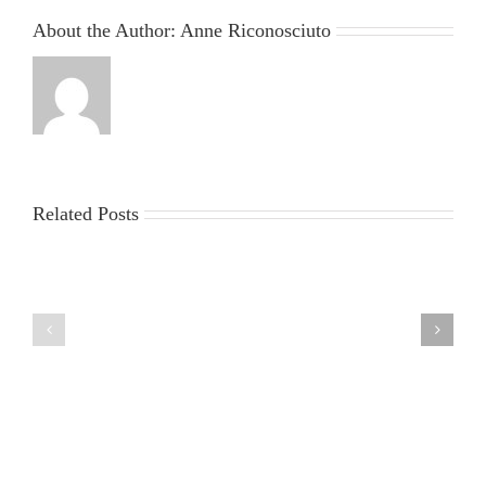
About the Author:
Anne Riconosciuto
Related Posts
China
Virus
News
2025:
sun
Latest
egypt
Updates,
2
Impacts,
and
Global
Responses