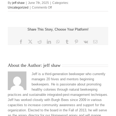
By
jeff shaw
|
June 7th, 2025
|
Categories:
on
Uncategorized
|
Comments Off
Fritids
Casino
med
danske
Share This Story, Choose Your Platform!
dealere
Bæ
budgetudvalg
Facebook
X
Reddit
LinkedIn
WhatsApp
Tumblr
Pinterest
Vk
Email
af
sted
idræt
About the Author:
jeff shaw
Jeff is a third-generation beekeeper who currently
manages 20 hives and mentors beginning
beekeepers. He is passionate about promoting
healthy colonies through natural beekeeping
practices and sustainable integrated-pest-management techniques.
Jeff has worked closely with Burgh Bees since 2009 in various
capacities to increase community awareness and support for the
organization. Elected to the board in the Fall of 2013, he will serve
as the apiary director for our Homewood apiary and will mange