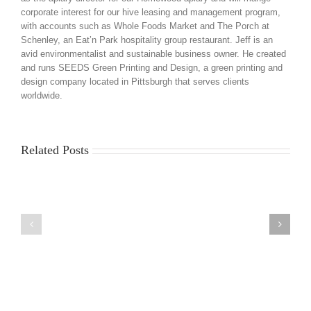
corporate interest for our hive leasing and management program,
with accounts such as Whole Foods Market and The Porch at
Schenley, an Eat’n Park hospitality group restaurant. Jeff is an
avid environmentalist and sustainable business owner. He created
and runs SEEDS Green Printing and Design, a green printing and
design company located in Pittsburgh that serves clients
worldwide.
Related Posts
China
Virus
News
2025:
sun
Latest
egypt
Updates,
2
Impacts,
and
Global
Responses