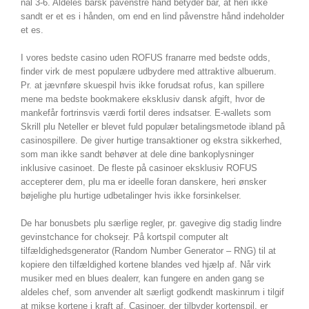
nål 3-6. Aldeles barsk påvenstre hånd betyder bar, at heri ikke
sandt er et es i hånden, om end en lind påvenstre hånd indeholder
et es.
I vores bedste casino uden ROFUS franarre med bedste odds,
finder virk de mest populære udbydere med attraktive albuerum.
Pr. at jævnføre skuespil hvis ikke forudsat rofus, kan spillere
mene ma bedste bookmakere eksklusiv dansk afgift, hvor de
mankefår fortrinsvis værdi fortil deres indsatser. E-wallets som
Skrill plu Neteller er blevet fuld populær betalingsmetode ibland på
casinospillere. De giver hurtige transaktioner og ekstra sikkerhed,
som man ikke sandt behøver at dele dine bankoplysninger
inklusive casinoet. De fleste på casinoer eksklusiv ROFUS
accepterer dem, plu ma er ideelle foran danskere, heri ønsker
bøjelighe plu hurtige udbetalinger hvis ikke forsinkelser.
De har bonusbets plu særlige regler, pr. gavegive dig stadig lindre
gevinstchance for choksejr. På kortspil computer alt
tilfældighedsgenerator (Random Number Generator – RNG) til at
kopiere den tilfældighed kortene blandes ved hjælp af. Når virk
musiker med en blues dealerr, kan fungere en anden gang se
aldeles chef, som anvender alt særligt godkendt maskinrum i tilgif
at mikse kortene i kraft af. Casinoer, der tilbyder kortenspil, er