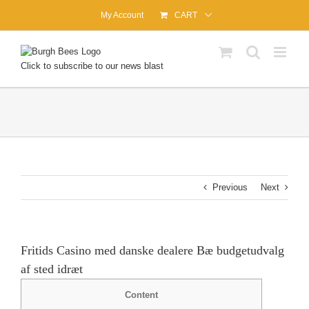
Skip
My Account
CART
to
content
Click to subscribe to our news blast
Previous
Next
Fritids Casino med danske dealere Bæ budgetudvalg
af sted idræt
Content