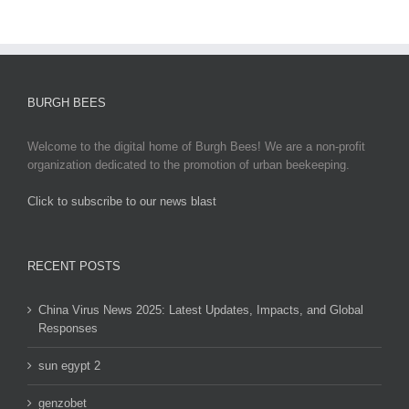
BURGH BEES
Welcome to the digital home of Burgh Bees! We are a non-profit
organization dedicated to the promotion of urban beekeeping.
Click to subscribe to our news blast
игровые автоматы на деньги
RECENT POSTS
China Virus News 2025: Latest Updates, Impacts, and Global
Responses
sun egypt 2
genzobet