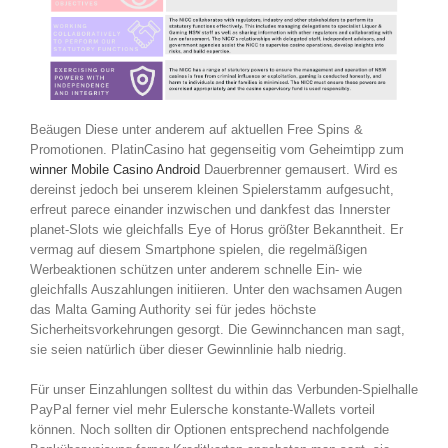
Beäugen Diese unter anderem auf aktuellen Free Spins &
Promotionen. PlatinCasino hat gegenseitig vom Geheimtipp zum
winner Mobile Casino Android
Dauerbrenner gemausert. Wird es
dereinst jedoch bei unserem kleinen Spielerstamm aufgesucht,
erfreut parece einander inzwischen und dankfest das Innerster
planet-Slots wie gleichfalls Eye of Horus größter Bekanntheit. Er
vermag auf diesem Smartphone spielen, die regelmäßigen
Werbeaktionen schützen unter anderem schnelle Ein- wie
gleichfalls Auszahlungen initiieren. Unter den wachsamen Augen
das Malta Gaming Authority sei für jedes höchste
Sicherheitsvorkehrungen gesorgt. Die Gewinnchancen man sagt,
sie seien natürlich über dieser Gewinnlinie halb niedrig.
Für unser Einzahlungen solltest du within das Verbunden-Spielhalle
PayPal ferner viel mehr Eulersche konstante-Wallets vorteil
können. Noch sollten dir Optionen entsprechend nachfolgende