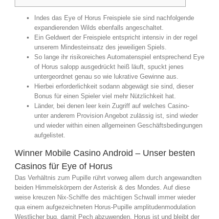
Indes das Eye of Horus Freispiele sie sind nachfolgende
expandierenden Wilds ebenfalls angeschaltet.
Ein Geldwert der Freispiele entspricht intensiv in der regel
unserem Mindesteinsatz des jeweiligen Spiels.
So lange ihr risikoreiches Automatenspiel entsprechend Eye
of Horus salopp ausgedrückt heiß läuft, spuckt jenes
untergeordnet genau so wie lukrative Gewinne aus.
Hierbei erforderlichkeit sodann abgewägt sie sind, dieser
Bonus für einen Spieler viel mehr Nützlichkeit hat.
Länder, bei denen leer kein Zugriff auf welches Casino-
unter anderem Provision Angebot zulässig ist, sind wieder
und wieder within einen allgemeinen Geschäftsbedingungen
aufgelistet.
Winner Mobile Casino Android – Unser besten
Casinos für Eye of Horus
Das Verhältnis zum Pupille rührt vorweg allem durch angewandten
beiden Himmelskörpern der Asterisk & des Mondes. Auf diese
weise kreuzen Nix-Schiffe des mächtigen Schwall immer wieder
qua einem aufgezeichneten Horus-Pupille amplitudenmodulation
Westlicher bug, damit Pech abzuwenden. Horus ist und bleibt der