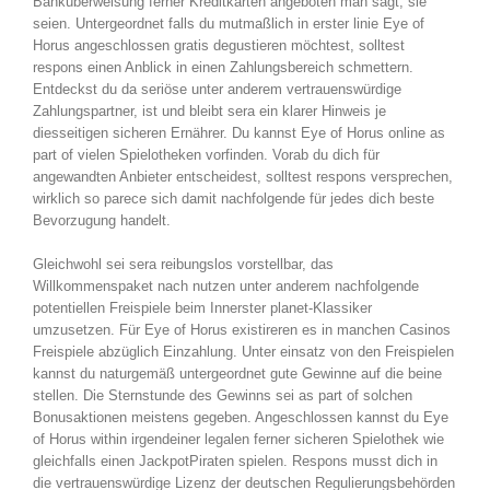
Banküberweisung ferner Kreditkarten angeboten man sagt, sie
seien. Untergeordnet falls du mutmaßlich in erster linie Eye of
Horus angeschlossen gratis degustieren möchtest, solltest
respons einen Anblick in einen Zahlungsbereich schmettern.
Entdeckst du da seriöse unter anderem vertrauenswürdige
Zahlungspartner, ist und bleibt sera ein klarer Hinweis je
diesseitigen sicheren Ernährer. Du kannst Eye of Horus online as
part of vielen Spielotheken vorfinden. Vorab du dich für
angewandten Anbieter entscheidest, solltest respons versprechen,
wirklich so parece sich damit nachfolgende für jedes dich beste
Bevorzugung handelt.
Gleichwohl sei sera reibungslos vorstellbar, das
Willkommenspaket nach nutzen unter anderem nachfolgende
potentiellen Freispiele beim Innerster planet-Klassiker
umzusetzen. Für Eye of Horus existireren es in manchen Casinos
Freispiele abzüglich Einzahlung. Unter einsatz von den Freispielen
kannst du naturgemäß untergeordnet gute Gewinne auf die beine
stellen. Die Sternstunde des Gewinns sei as part of solchen
Bonusaktionen meistens gegeben. Angeschlossen kannst du Eye
of Horus within irgendeiner legalen ferner sicheren Spielothek wie
gleichfalls einen JackpotPiraten spielen. Respons musst dich in
die vertrauenswürdige Lizenz der deutschen Regulierungsbehörden