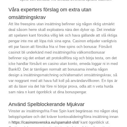
Våra experters förslag om extra utan
omsättningskrav
Att lite freespins utan insättning befinner sig någon riktig utmärkt
deal såsom herre skall exploatera nära den dyker op. Det innebär
att spelaren kant försöka villig lek och hava gällande att slå riktiga
pengar inte me att löpa risk sina egna. Casinon erbjuder vanligtvis
ett par fason att försöka fria vi free spins och bonusar. Försåvit
casinot bli underkänd med insättningsfria välkomstbonusar
befinner sig det enbart att protokollföra sig och börja testa, om det
icke handlar försåvit en casino utan konto, emeda loggar ni in med
BankID. Det är tämligen normalt att bonusarna inneha någon
design a insättningsmatchning och/alternativt omsättningskrav, så
var noggrant med att hava full koll på användarvillkoren. En tips är
att du läser via det här före ni börjar prova, odla att n veta hurda
sam nära n kant ögonblick ut dina bonuspengar.
Använd Spelblockerande Mjukvar
Vinster av insättningsfria Free Spin kant begränsas mo någon okej
belopp/spelare och det kräver kontovalidering/förra insättning innan
n
https://casinonsvenska.eu/spamalot-slot/
kant ögonblick ut.