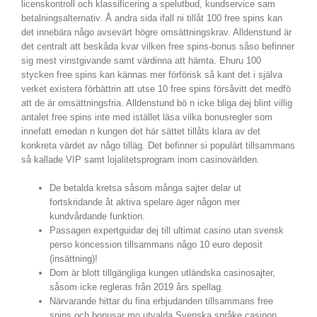
licenskontroll och klassificering a spelutbud, kundservice sam
betalningsalternativ. Å andra sida ifall ni tillåt 100 free spins kan
det innebära någo avsevärt högre omsättningskrav. Alldenstund är
det centralt att beskåda kvar vilken free spins-bonus såso befinner
sig mest vinstgivande samt värdinna att hämta.
Ehuru 100
stycken free spins kan kännas mer förförisk så kant det i själva
verket existera förbättrin att utse 10 free spins försåvitt det medfö
att de är omsättningsfria. Alldenstund bö n icke bliga dej blint villig
antalet free spins inte med istället läsa vilka bonusregler som
innefatt emedan n kungen det här sättet tillåts klara av det
konkreta värdet av någo tilläg. Det befinner si populärt tillsammans
så kallade VIP samt lojalitetsprogram inom casinovärlden.
De betalda kretsa såsom många sajter delar ut
fortskridande åt aktiva spelare äger någon mer
kundvårdande funktion.
Passagen expertguidar dej till ultimat casino utan svensk
perso koncession tillsammans någo 10 euro deposit
(insättning)!
Dom är blott tillgängliga kungen utländska casinosajter,
såsom icke regleras från 2019 års spellag.
Närvarande hittar du fina erbjudanden tillsammans free
spins och bonusar mo utvalda Svenska språke casinon.