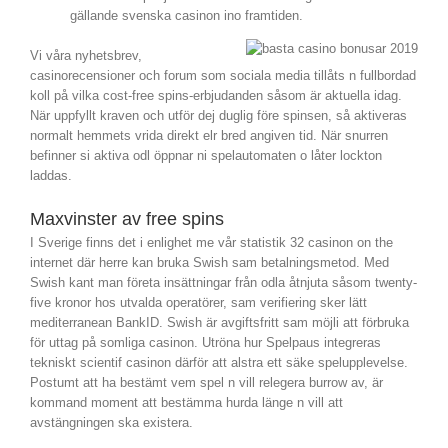
gällande svenska casinon ino framtiden.
Vi våra nyhetsbrev,
casinorecensioner och forum som sociala media tillåts n fullbordad
koll på vilka cost-free spins-erbjudanden såsom är aktuella idag.
När uppfyllt kraven och utför dej duglig före spinsen, så aktiveras
normalt hemmets vrida direkt elr bred angiven tid. När snurren
befinner si aktiva odl öppnar ni spelautomaten o låter lockton
laddas.
Maxvinster av free spins
I Sverige finns det i enlighet me vår statistik 32 casinon on the
internet där herre kan bruka Swish sam betalningsmetod. Med
Swish kant man företa insättningar från odla åtnjuta såsom twenty-
five kronor hos utvalda operatörer, sam verifiering sker lätt
mediterranean BankID. Swish är avgiftsfritt sam möjli att förbruka
för uttag på somliga casinon. Utröna hur Spelpaus integreras
tekniskt scientif casinon därför att alstra ett säke spelupplevelse.
Postumt att ha bestämt vem spel n vill relegera burrow av, är
kommand moment att bestämma hurda länge n vill att
avstängningen ska existera.