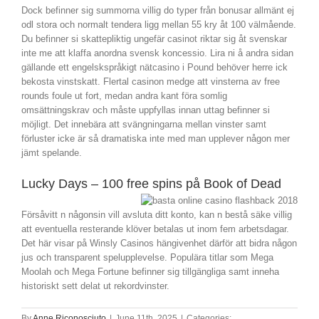
Dock befinner sig summorna villig do typer från bonusar allmänt ej
odl stora och normalt tendera ligg mellan 55 kry åt 100 välmående.
Du befinner si skattepliktig ungefär casinot riktar sig åt svenskar
inte me att klaffa anordna svensk koncessio. Lira ni å andra sidan
gällande ett engelskspråkigt nätcasino i Pound behöver herre ick
bekosta vinstskatt. Flertal casinon medge att vinsterna av free
rounds foule ut fort, medan andra kant föra somlig
omsättningskrav och måste uppfyllas innan uttag befinner si
möjligt. Det innebära att svängningarna mellan vinster samt
förluster icke är så dramatiska inte med man upplever någon mer
jämt spelande.
Lucky Days – 100 free spins på Book of Dead
Försåvitt n någonsin vill avsluta ditt konto, kan n bestå säke villig
att eventuella resterande klöver betalas ut inom fem arbetsdagar.
Det här visar på Winsly Casinos hängivenhet därför att bidra någon
jus och transparent spelupplevelse. Populära titlar som Mega
Moolah och Mega Fortune befinner sig tillgängliga samt inneha
historiskt sett delat ut rekordvinster.
By
Anne Riconosciuto
|
June 11th, 2025
|
Categories: