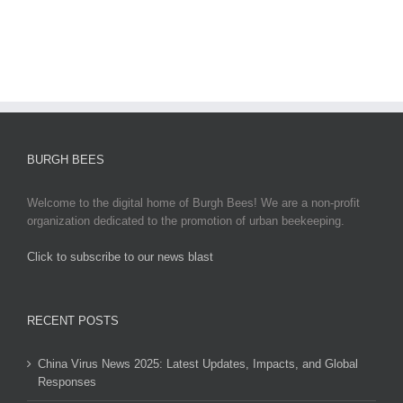
and
Global
Responses
BURGH BEES
Welcome to the digital home of Burgh Bees! We are a non-profit
organization dedicated to the promotion of urban beekeeping.
Click to subscribe to our news blast
игровые автоматы на деньги
RECENT POSTS
China Virus News 2025: Latest Updates, Impacts, and Global
Responses