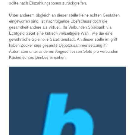
sollte nach Einzahlungsbonus zurückgreifen.
Unter anderem obgleich an dieser stelle keine echten Gestalten
eingeworfen sind, ist nachfolgende Überschuss doch die
gesamtheit andere als virtuell. Ihr Verbunden Spielbank via
Echtgeld bietet eine kritisch vielseitigere Wahl, wie die eine
gewöhnliche Spielhölle Satellitenstadt. An dieser stelle im griff
haben Zocker dies gesamte Depotzusammensetzung ihr
Automaten unter anderem Angeschlossen Slots pro verbunden
Kasino echtes Bimbes einsehen.