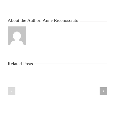
About the Author:
Anne Riconosciuto
Related Posts
China
Virus
News
2025:
sun
Latest
egypt
Updates,
2
Impacts,
and
Global