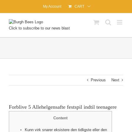
Skip
My Account
CART
to
content
Click to subscribe to our news blast
Previous
Next
Forblive 5 Allehelgensafte festspil indtil teenagere
Content
Kunn virk snarer eksistere den tidligste eller den