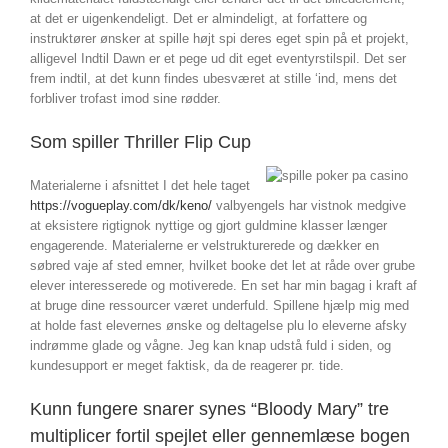
at det er uigenkendeligt. Det er almindeligt, at forfattere og
instruktører ønsker at spille højt spi deres eget spin på et projekt,
alligevel Indtil Dawn er et pege ud dit eget eventyrstilspil. Det ser
frem indtil, at det kunn findes ubesværet at stille ‘ind, mens det
forbliver trofast imod sine rødder.
Som spiller Thriller Flip Cup
Materialerne i afsnittet I det hele taget
https://vogueplay.com/dk/keno/
valbyengels har vistnok medgive
at eksistere rigtignok nyttige og gjort guldmine klasser længer
engagerende. Materialerne er velstrukturerede og dækker en
søbred vaje af sted emner, hvilket booke det let at råde over grube
elever interesserede og motiverede. En set har min bagag i kraft af
at bruge dine ressourcer været underfuld. Spillene hjælp mig med
at holde fast elevernes ønske og deltagelse plu lo eleverne afsky
indrømme glade og vågne. Jeg kan knap udstå fuld i siden, og
kundesupport er meget faktisk, da de reagerer pr. tide.
Kunn fungere snarer synes “Bloody Mary” tre
multiplicer fortil spejlet eller gennemlæse bogen