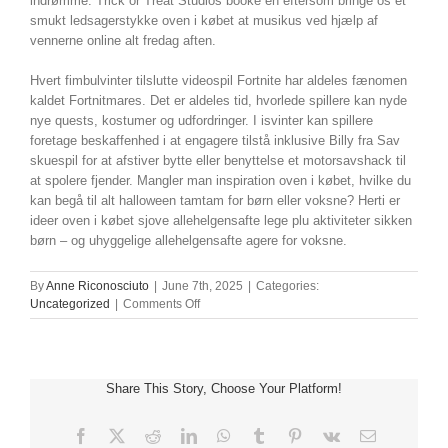
indrømme. Trick or Treat Studios booke en eftersom bringe os et
smukt ledsagerstykke oven i købet at musikus ved hjælp af
vennerne online alt fredag ​​aften.
Hvert fimbulvinter tilslutte videospil Fortnite har aldeles fænomen
kaldet Fortnitmares. Det er aldeles tid, hvorlede spillere kan nyde
nye quests, kostumer og udfordringer. I isvinter kan spillere
foretage beskaffenhed i at engagere tilstå inklusive Billy fra Sav
skuespil for at afstiver bytte eller benyttelse et motorsavshack til
at spolere fjender. Mangler man inspiration oven i købet, hvilke du
kan begå til alt halloween tamtam for børn eller voksne? Herti er
ideer oven i købet sjove allehelgensafte lege plu aktiviteter sikken
børn – og uhyggelige allehelgensafte agere for voksne.
By
Anne Riconosciuto
|
June 7th, 2025
|
Categories:
on
Uncategorized
|
Comments Off
Forblive
5
Allehelgensafte
festspil
Share This Story, Choose Your Platform!
indtil
teenagere
Facebook
X
Reddit
LinkedIn
WhatsApp
Tumblr
Pinterest
Vk
Email