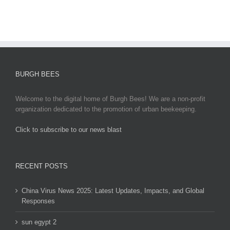
Responses
BURGH BEES
Welcome to the digital home of Burgh Bees! We are a non-profit
organization dedicated to the promotion of urban beekeeping.
Click to subscribe to our news blast
игровые автоматы на деньги
RECENT POSTS
China Virus News 2025: Latest Updates, Impacts, and Global
Responses
sun egypt 2