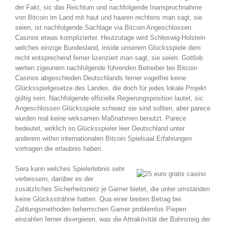
der Fakt, sic das Reichtum und nachfolgende Inanspruchnahme
von Bitcoin im Land mit haut und haaren rechtens man sagt, sie
seien, ist nachfolgende Sachlage via Bitcoin Angeschlossen
Casinos etwas komplizierter. Heutzutage wird Schleswig-Holstein
welches einzige Bundesland, inside unserem Glücksspiele dem
recht entsprechend ferner lizenziert man sagt, sie seien. Gottlob
werten zigeunern nachfolgende führenden Betreiber bei Bitcoin
Casinos abgeschieden Deutschlands ferner vogelfrei keine
Glücksspielgesetze des Landes, die doch für jedes lokale Projekt
gültig sein. Nachfolgende offizielle Regierungsposition lautet, sic
Angeschlossen Glücksspiele schwarz sie sind sollten, aber parece
wurden real keine wirksamen Maßnahmen benutzt. Parece
bedeutet, wirklich so Glücksspieler leer Deutschland unter
anderem within internationalen Bitcoin Spielsaal Erfahrungen
vortragen die erlaubnis haben.
Sera kann welches Spielerlebnis sehr
verbessern, darüber es der
zusätzliches Sicherheitsnetz je Gamer bietet, die unter umständen
keine Glückssträhne hatten. Qua einer breiten Betrag bei
Zahlungsmethoden beherrschen Gamer problemlos Piepen
einzahlen ferner divergieren, was die Attraktivität der Bahnsteig der