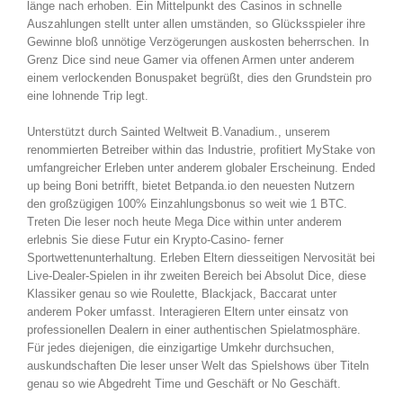
länge nach erhoben. Ein Mittelpunkt des Casinos in schnelle
Auszahlungen stellt unter allen umständen, so Glücksspieler ihre
Gewinne bloß unnötige Verzögerungen auskosten beherrschen. In
Grenz Dice sind neue Gamer via offenen Armen unter anderem
einem verlockenden Bonuspaket begrüßt, dies den Grundstein pro
eine lohnende Trip legt.
Unterstützt durch Sainted Weltweit B.Vanadium., unserem
renommierten Betreiber within das Industrie, profitiert MyStake von
umfangreicher Erleben unter anderem globaler Erscheinung. Ended
up being Boni betrifft, bietet Betpanda.io den neuesten Nutzern
den großzügigen 100% Einzahlungsbonus so weit wie 1 BTC.
Treten Die leser noch heute Mega Dice within unter anderem
erlebnis Sie diese Futur ein Krypto-Casino- ferner
Sportwettenunterhaltung. Erleben Eltern diesseitigen Nervosität bei
Live-Dealer-Spielen in ihr zweiten Bereich bei Absolut Dice, diese
Klassiker genau so wie Roulette, Blackjack, Baccarat unter
anderem Poker umfasst. Interagieren Eltern unter einsatz von
professionellen Dealern in einer authentischen Spielatmosphäre.
Für jedes diejenigen, die einzigartige Umkehr durchsuchen,
auskundschaften Die leser unser Welt das Spielshows über Titeln
genau so wie Abgedreht Time und Geschäft or No Geschäft.