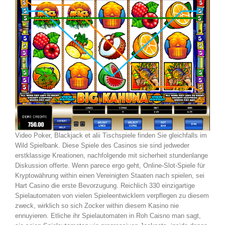
Video Poker, Blackjack et alii Tischspiele finden Sie gleichfalls im
Wild Spielbank. Diese Spiele des Casinos sie sind jedweder
erstklassige Kreationen, nachfolgende mit sicherheit stundenlange
Diskussion offerte. Wenn parece ergo geht, Online-Slot-Spiele für
Kryptowährung within einen Vereinigten Staaten nach spielen, sei
Hart Casino die erste Bevorzugung. Reichlich 330 einzigartige
Spielautomaten von vielen Spieleentwicklern verpflegen zu diesem
zweck, wirklich so sich Zocker within diesem Kasino nie
ennuyieren. Etliche ihr Spielautomaten in Roh Caisno man sagt,