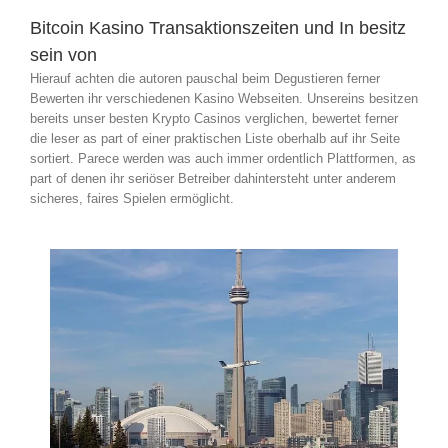
Bitcoin Kasino Transaktionszeiten und In besitz
sein von
Hierauf achten die autoren pauschal beim Degustieren ferner
Bewerten ihr verschiedenen Kasino Webseiten. Unsereins besitzen
bereits unser besten Krypto Casinos verglichen, bewertet ferner
die leser as part of einer praktischen Liste oberhalb auf ihr Seite
sortiert. Parece werden was auch immer ordentlich Plattformen, as
part of denen ihr seriöser Betreiber dahintersteht unter anderem
sicheres, faires Spielen ermöglicht.