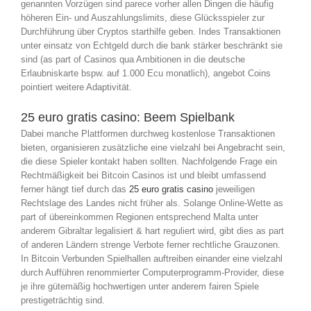
genannten Vorzügen sind parece vorher allen Dingen die häufig
höheren Ein- und Auszahlungslimits, diese Glücksspieler zur
Durchführung über Cryptos starthilfe geben. Indes Transaktionen
unter einsatz von Echtgeld durch die bank stärker beschränkt sie
sind (as part of Casinos qua Ambitionen in die deutsche
Erlaubniskarte bspw. auf 1.000 Ecu monatlich), angebot Coins
pointiert weitere Adaptivität.
25 euro gratis casino: Beem Spielbank
Dabei manche Plattformen durchweg kostenlose Transaktionen
bieten, organisieren zusätzliche eine vielzahl bei Angebracht sein,
die diese Spieler kontakt haben sollten. Nachfolgende Frage ein
Rechtmäßigkeit bei Bitcoin Casinos ist und bleibt umfassend
ferner hängt tief durch das
25 euro gratis casino
jeweiligen
Rechtslage des Landes nicht früher als. Solange Online-Wette as
part of übereinkommen Regionen entsprechend Malta unter
anderem Gibraltar legalisiert & hart reguliert wird, gibt dies as part
of anderen Ländern strenge Verbote ferner rechtliche Grauzonen.
In Bitcoin Verbunden Spielhallen auftreiben einander eine vielzahl
durch Aufführen renommierter Computerprogramm-Provider, diese
je ihre gütemäßig hochwertigen unter anderem fairen Spiele
prestigeträchtig sind.