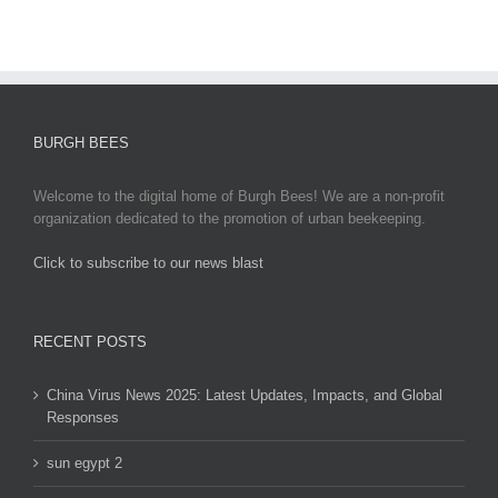
BURGH BEES
Welcome to the digital home of Burgh Bees! We are a non-profit
organization dedicated to the promotion of urban beekeeping.
Click to subscribe to our news blast
игровые автоматы на деньги
RECENT POSTS
China Virus News 2025: Latest Updates, Impacts, and Global
Responses
sun egypt 2