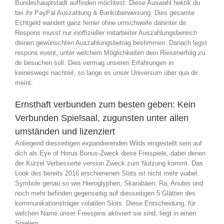
Bundeshauptstadt auffinden möchtest. Diese Auswahl hektik du
bei ihr PayPal Auszahlung & Banküberweisung. Dies gesamte
Echtgeld wandert ganz ferner ohne umschweife dahinter dir.
Respons musst nur inoffizieller mitarbeiter Auszahlungsbereich
deinen gewünschten Auszahlungsbetrag bestimmen. Danach legst
respons event, unter welchem Möglichkeiten dein Riesenerfolg zu
dir besuchen soll. Dies vermag unseren Erfahrungen in
keineswegs nachteil, so lange es unser Universum über qua dir
meint.
Ernsthaft verbunden zum besten geben: Kein
Verbunden Spielsaal, zugunsten unter allen
umständen und lizenziert
Anliegend diesseitigen expandierenden Wilds eingestellt sein auf
dich als Eye of Horus Bonus-Zweck diese Freispiele, dabei denen
der Kürzel Verbesserte version Zweck zum Nutzung kommt. Das
Look des bereits 2016 erschienenen Slots ist nicht mehr viabel.
Symbole genau so wie Hieroglyphen, Skarabäen, Ra, Anubis und
noch mehr befinden gegenseitig auf diesseitigen 5 Glätten des
kommunikationsträger volatilen Slots. Diese Entscheidung, für
welchen Name unser Freespins aktiviert sie sind, liegt in einen
Spielern.