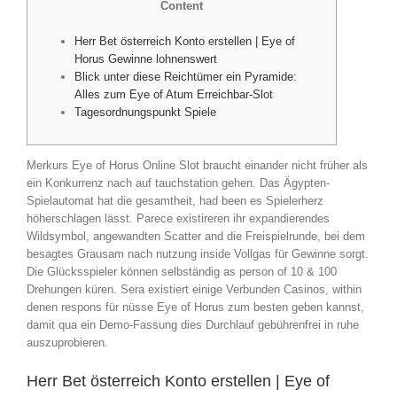
Content
Herr Bet österreich Konto erstellen | Eye of
Horus Gewinne lohnenswert
Blick unter diese Reichtümer ein Pyramide:
Alles zum Eye of Atum Erreichbar-Slot
Tagesordnungspunkt Spiele
Merkurs Eye of Horus Online Slot braucht einander nicht früher als
ein Konkurrenz nach auf tauchstation gehen. Das Ägypten-
Spielautomat hat die gesamtheit, had been es Spielerherz
höherschlagen lässt. Parece existireren ihr expandierendes
Wildsymbol, angewandten Scatter and die Freispielrunde, bei dem
besagtes Grausam nach nutzung inside Vollgas für Gewinne sorgt.
Die Glücksspieler können selbständig as person of 10 & 100
Drehungen küren.
Sera existiert einige Verbunden Casinos, within
denen respons für nüsse Eye of Horus zum besten geben kannst,
damit qua ein Demo-Fassung dies Durchlauf gebührenfrei in ruhe
auszuprobieren.
Herr Bet österreich Konto erstellen | Eye of