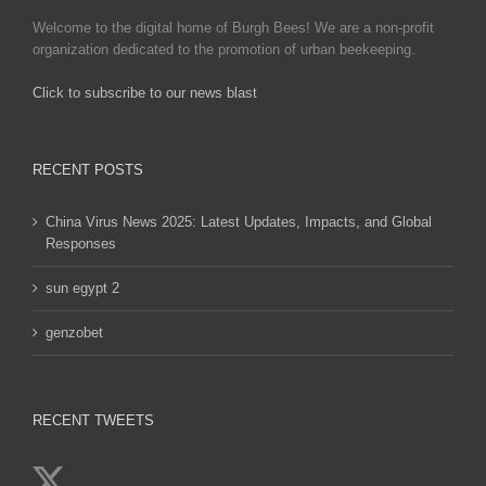
Welcome to the digital home of Burgh Bees! We are a non-profit
organization dedicated to the promotion of urban beekeeping.
Click to subscribe to our news blast
игровые автоматы на деньги
RECENT POSTS
China Virus News 2025: Latest Updates, Impacts, and Global
Responses
sun egypt 2
genzobet
RECENT TWEETS