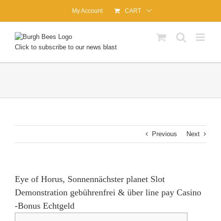
Skip
My Account
CART
to
content
Click to subscribe to our news blast
Previous
Next
Eye of Horus, Sonnennächster planet Slot
Demonstration gebührenfrei & über line pay Casino
-Bonus Echtgeld