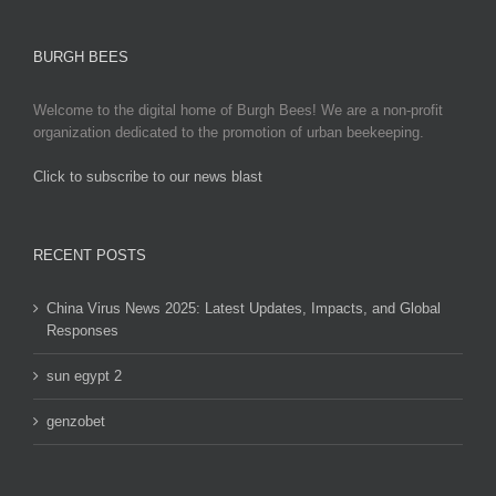
BURGH BEES
Welcome to the digital home of Burgh Bees! We are a non-profit
organization dedicated to the promotion of urban beekeeping.
Click to subscribe to our news blast
игровые автоматы на деньги
RECENT POSTS
China Virus News 2025: Latest Updates, Impacts, and Global
Responses
sun egypt 2
genzobet