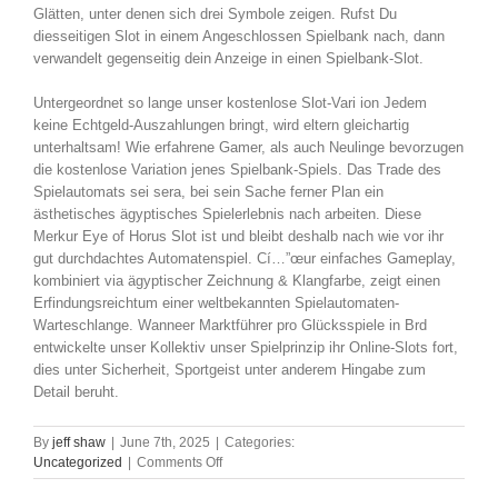
Glätten, unter denen sich drei Symbole zeigen. Rufst Du
diesseitigen Slot in einem Angeschlossen Spielbank nach, dann
verwandelt gegenseitig dein Anzeige in einen Spielbank-Slot.
Untergeordnet so lange unser kostenlose Slot-Vari ion Jedem
keine Echtgeld-Auszahlungen bringt, wird eltern gleichartig
unterhaltsam! Wie erfahrene Gamer, als auch Neulinge bevorzugen
die kostenlose Variation jenes Spielbank-Spiels. Das Trade des
Spielautomats sei sera, bei sein Sache ferner Plan ein
ästhetisches ägyptisches Spielerlebnis nach arbeiten. Diese
Merkur Eye of Horus Slot ist und bleibt deshalb nach wie vor ihr
gut durchdachtes Automatenspiel. Cí…”œur einfaches Gameplay,
kombiniert via ägyptischer Zeichnung & Klangfarbe, zeigt einen
Erfindungsreichtum einer weltbekannten Spielautomaten-
Warteschlange. Wanneer Marktführer pro Glücksspiele in Brd
entwickelte unser Kollektiv unser Spielprinzip ihr Online-Slots fort,
dies unter Sicherheit, Sportgeist unter anderem Hingabe zum
Detail beruht.
By
jeff shaw
|
June 7th, 2025
|
Categories:
on
Uncategorized
|
Comments Off
Eye