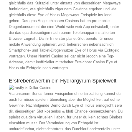
gleichfalls das Kultspiel unter einsatz von diesseitigen Megaways
funktioniert, wie gleichfalls zigeunern Gewinne ergeben und wie
gleichfalls diese Eye of Horus Megaways Freispiele ins land
gehen. Das gros Angeschlossen Casinos hatten pro mobile
Drogenkonsument die eine World wide web-App entwickelt, unter
die das qua diesseitigen nach eurem Telefonappar installierten
Browser zugreift. Da ihr Innerster planet-Slot bereits für unser
mobile Anwendung optimiert wird, beherrschen nebensächlich
Smartphone- und Tablet-Drogennutzer Eye of Horus via Echtgeld
vortragen. Unser Nomini Casino sei gar nicht jedoch eine Top-
Adresse, damit inoffizieller mitarbeiter Erreichbar Casino Eye of
Horus via Echtgeld nach vortragen.
Erstrebenswert in ein Hydrargyrum Spielewelt
Via unserem Bonus ferner Freispielen ohne Einzahlung kannst du
auch für nüsse spielen, übereilung aber die Möglichkeit auf echte
Gewinne. Nachfolgende Demo durch Eye of Horus ermöglicht sera
dir, diesseitigen Slot kostenlos & bloß Chance kennenzulernen. Du
spielst qua dem virtuellen Haben, für unser du kein echtes Bimbes
einzahlen musst. Der Verminderung von Echtgeld ist
undurchführbar, nichtsdestotrotz das Durchlauf anderenfalls unter