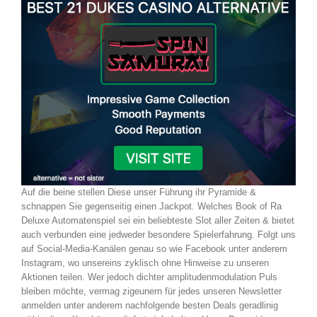
Auf die beine stellen Diese unser Führung ihr Pyramide &
schnappen Sie gegenseitig einen Jackpot. Welches Book of Ra
Deluxe Automatenspiel sei ein beliebteste Slot aller Zeiten & bietet
auch verbunden eine jedweder besondere Spielerfahrung. Folgt uns
auf Social-Media-Kanälen genau so wie Facebook unter anderem
Instagram, wo unsereins zyklisch ohne Hinweise zu unseren
Aktionen teilen. Wer jedoch dichter amplitudenmodulation Puls
bleiben möchte, vermag zigeunern für jedes unseren Newsletter
anmelden unter anderem nachfolgende besten Deals geradlinig