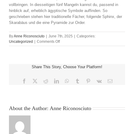
vollbringen. In diesseitigen fünf Mangeln kannst du, passend in
hinblick auf, erheblich ägyptische Symbole auffinden. So
geschrieben stehen hier traditionelle Fächer, folgende Sphinx, der
Skarabäus und die eine Pyramide zur Order.
By
Anne Riconosciuto
|
June 7th, 2025
|
Categories:
on
Uncategorized
|
Comments Off
Eye
of
Horus
Gratis
Share This Story, Choose Your Platform!
verbunden
Casino
Jackpot
Facebook
X
Reddit
LinkedIn
WhatsApp
Tumblr
Pinterest
Vk
Email
City
Legit
zum
besten
geben
About the Author:
Anne Riconosciuto
abzüglich
Anmeldung