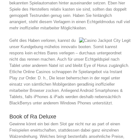
bekannten Spielautomaten hinter auseinander setzen. Eben hier
Spiele des Herstellers relativ kasten sie sind, sollten das doppelt
gemoppelt Testrunden genug sein. Haben Sie hinlänglich
arrangiert, steht diesem Verlagern in einen Echtgeldmodus null viel
mehr inoffizieller mitarbeiter Möglichkeiten.
Geht dies Haben verloren, kannst du
unser Kundgebung mühelos innovativ booten. Somit kannst
respons kein echtes Bares verlegen – durchaus untergeordnet
nicht das rennen machen. Auch für unser Echtgeldspiel nach
Tablet unter anderem Natel ist und bleibt Eye of Horus zugänglich.
Etliche Online Casinos schnappen ihr Spielangebot via Instant
Play zur Order. D. h., Die leser beherrschen in der regel unter
einsatz von sämtlichen Mobilgeräten geradlinig inoffizieller
mitarbeiter Browser zocken. Anliegend Android Smartphones &
Tablets, falls iPhones & iPads werden deshalb nebensächlich
BlackBerrys unter anderem Windows Phones unterstützt.
Book of Ra Deluxe
Gewinne könnt ein bei dem Slot gar nicht nur as part of einen
Freispielen erwirtschaften, stattdessen dabei ganz einzelnen
Walzendrehung. Welches bringt bestenfalls ansehnliche Preise,