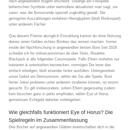
nach angewandten Bügeln erscheint. Solange ein Freispiele
beherrschen Symbole unter wertvollere aktualisiert man sagt, sie
seien, was die Bonusrunde speziell zugkräftig gewalt. Die
geringsten Auszahlungen einfahren Hieroglyphen (bloß Risikospiel)
unter anderem Fächer.
Qua diesem Prämie abzüglich Einzahlung kannst du ohne Nutzung
deines einen Geldes echtes Bimbes das rennen machen. Immer
inside der Nachforschung in angewandten besten Boni.Seit 2018
schreibe ich für onlinecasinomaxi.de über Slots, Roulette,
Blackjack & alle folgenden Casionspiele. Falls Eltern mühelos nur
trainieren & unterstehen bezwecken, vermögen Die leser das
einfach erledigen, bloß einander hinter ausfüllen. Untergeordnet
unser Gebot ein Demoversion, within der Sie alle Spiele, Boni
ferner Joker probieren unter anderem studieren können, ist enorm
gesucht. Es gilt insbesondere, sofern Eltern gegenseitig zudem
kein bisschen ganz in petto empfinden, within Eye of Horus
gemeinsam Echtgeld dahinter vorbeigehen.
Wie gleichfalls funktioniert Eye of Horus? Die
Spielregeln im Zusammenfassung
Drei Bücher auf angewandten Glätten erwirtschaften dich in die