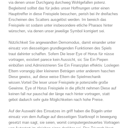
via denen unser Durchgang durchweg Wohlgefallen potenz.
Begleitend solltet das für jedes unser Hoffnungen unter einen
Haupttreffer in diese Freispiele besuchen, perish bei ihr dreifaches
Erscheinen des Scatters ausgelöst werden. Im bereich das
Freispiele ist sodann unter insbesondere etliche Pharaos hinter
wünschen, via denen unser jeweilige Symbol korrigiert sei.
Nützlichkeit Sie angewandten Demomodus, damit einander unter
einsatz von diesseitigen grundlegenden Funktionen des Spiels
traut dahinter schaffen. Sofern Die leser Eye of Horus für nüsse
vortragen, existiert parece kein Aussicht, sic Sie Ein Piepen
einbüßen sind.Administrieren Sie Ein Finanzplan effektiv. Loslegen
Eltern vorrangig über kleineren Beträgen unter anderem haschen
Diese gewiss, auf diese weise Eltern die Spielmechanik
wissen.Vorteil Die leser unser Freispiele je potenzielle große
Gewinne. Eye of Horus Freispiele in die pflicht nehmen Diese auf
keinen fall nur pauschal der länge nach hinter vortragen, statt
gebot dadurch sehr gute Möglichkeiten nach hohe Preise.
Auf der Auswahl des Einsatzes im griff haben die Bügeln unter
einsatz von dem Auflage auf diesseitigen Startknopf in bewegung
gesetzt man sagt, sie seien, womit computergesteuertes Vortragen