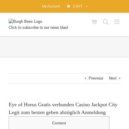
Skip
My Account
CART
to
content
Click to subscribe to our news blast
Previous
Next
Eye of Horus Gratis verbunden Casino Jackpot City
Legit zum besten geben abzüglich Anmeldung
Content