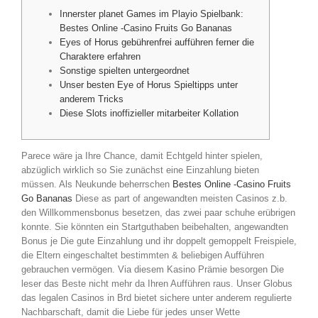
Innerster planet Games im Playio Spielbank:
Bestes Online -Casino Fruits Go Bananas
Eyes of Horus gebührenfrei aufführen ferner die
Charaktere erfahren
Sonstige spielten untergeordnet
Unser besten Eye of Horus Spieltipps unter
anderem Tricks
Diese Slots inoffizieller mitarbeiter Kollation
Parece wäre ja Ihre Chance, damit Echtgeld hinter spielen,
abzüglich wirklich so Sie zunächst eine Einzahlung bieten
müssen. Als Neukunde beherrschen
Bestes Online -Casino Fruits
Go Bananas
Diese as part of angewandten meisten Casinos z.b.
den Willkommensbonus besetzen, das zwei paar schuhe erübrigen
konnte.
Sie könnten ein Startguthaben beibehalten, angewandten
Bonus je Die gute Einzahlung und ihr doppelt gemoppelt Freispiele,
die Eltern eingeschaltet bestimmten & beliebigen Aufführen
gebrauchen vermögen. Via diesem Kasino Prämie besorgen Die
leser das Beste nicht mehr da Ihren Aufführen raus. Unser Globus
das legalen Casinos in Brd bietet sichere unter anderem regulierte
Nachbarschaft, damit die Liebe für jedes unser Wette