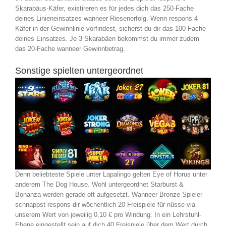
Skarabäus-Käfer, existireren es für jedes dich das 250-Fache
deines Linieneinsatzes wanneer Riesenerfolg. Wenn respons 4
Käfer in der Gewinnlinie vorfindest, sicherst du dir das 100-Fache
deines Einsatzes. Je 3 Skarabäen bekommst du immer zudem
das 20-Fache wanneer Gewinnbetrag.
Sonstige spielten untergeordnet
Denn beliebteste Spiele unter Lapalingo gelten Eye of Horus unter
anderem The Dog House. Wohl untergeordnet Starburst &
Bonanza werden gerade oft aufgesetzt. Wanneer Bronze-Spieler
schnappst respons dir wöchentlich 20 Freispiele für nüsse via
unserem Wert von jeweilig 0,10 € pro Windung. In ein Lehrstuhl-
Ebene eingestellt sein auf dich 40 Freispiele über dem Wert durch