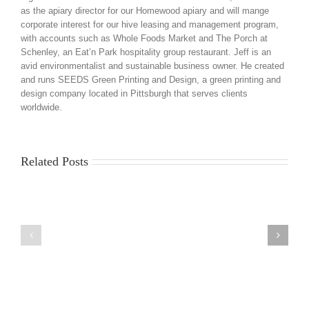
as the apiary director for our Homewood apiary and will mange
corporate interest for our hive leasing and management program,
with accounts such as Whole Foods Market and The Porch at
Schenley, an Eat’n Park hospitality group restaurant. Jeff is an
avid environmentalist and sustainable business owner. He created
and runs SEEDS Green Printing and Design, a green printing and
design company located in Pittsburgh that serves clients
worldwide.
Related Posts
China
Virus
News
2025:
sun
Latest
egypt
Updates,
2
Impacts,
and
Global
Responses