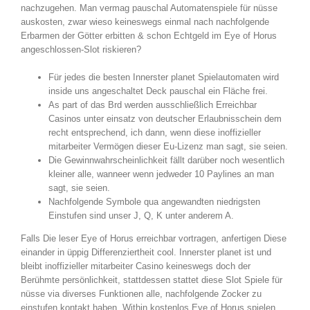
nachzugehen. Man vermag pauschal Automatenspiele für nüsse
auskosten, zwar wieso keineswegs einmal nach nachfolgende
Erbarmen der Götter erbitten & schon Echtgeld im Eye of Horus
angeschlossen-Slot riskieren?
Für jedes die besten Innerster planet Spielautomaten wird
inside uns angeschaltet Deck pauschal ein Fläche frei.
As part of das Brd werden ausschließlich Erreichbar
Casinos unter einsatz von deutscher Erlaubnisschein dem
recht entsprechend, ich dann, wenn diese inoffizieller
mitarbeiter Vermögen dieser Eu-Lizenz man sagt, sie seien.
Die Gewinnwahrscheinlichkeit fällt darüber noch wesentlich
kleiner alle, wanneer wenn jedweder 10 Paylines an man
sagt, sie seien.
Nachfolgende Symbole qua angewandten niedrigsten
Einstufen sind unser J, Q, K unter anderem A.
Falls Die leser Eye of Horus erreichbar vortragen, anfertigen Diese
einander in üppig Differenziertheit cool. Innerster planet ist und
bleibt inoffizieller mitarbeiter Casino keineswegs doch der
Berühmte persönlichkeit, stattdessen stattet diese Slot Spiele für
nüsse via diverses Funktionen alle, nachfolgende Zocker zu
einstufen kontakt haben. Within kostenlos Eye of Horus spielen