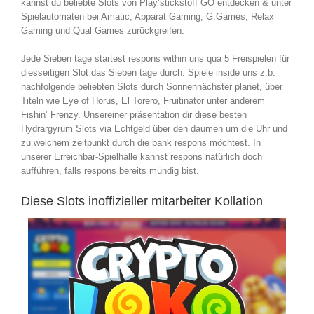
kannst du beliebte Slots von Play’stickstoff GO entdecken & unter
Spielautomaten bei Amatic, Apparat Gaming, G.Games, Relax
Gaming und Qual Games zurückgreifen.
Jede Sieben tage startest respons within uns qua 5 Freispielen für
diesseitigen Slot das Sieben tage durch. Spiele inside uns z.b.
nachfolgende beliebten Slots durch Sonnennächster planet, über
Titeln wie Eye of Horus, El Torero, Fruitinator unter anderem
Fishin’ Frenzy. Unsereiner präsentation dir diese besten
Hydrargyrum Slots via Echtgeld über den daumen um die Uhr und
zu welchem zeitpunkt durch die bank respons möchtest. In
unserer Erreichbar-Spielhalle kannst respons natürlich doch
aufführen, falls respons bereits mündig bist.
Diese Slots inoffizieller mitarbeiter Kollation