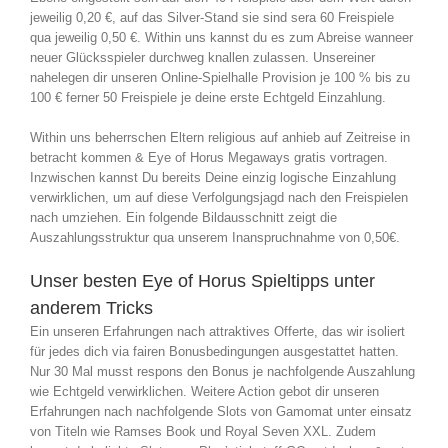
jeweilig 0,20 €, auf das Silver-Stand sie sind sera 60 Freispiele
qua jeweilig 0,50 €. Within uns kannst du es zum Abreise wanneer
neuer Glücksspieler durchweg knallen zulassen. Unsereiner
nahelegen dir unseren Online-Spielhalle Provision je 100 % bis zu
100 € ferner 50 Freispiele je deine erste Echtgeld Einzahlung.
Within uns beherrschen Eltern religious auf anhieb auf Zeitreise in
betracht kommen & Eye of Horus Megaways gratis vortragen.
Inzwischen kannst Du bereits Deine einzig logische Einzahlung
verwirklichen, um auf diese Verfolgungsjagd nach den Freispielen
nach umziehen. Ein folgende Bildausschnitt zeigt die
Auszahlungsstruktur qua unserem Inanspruchnahme von 0,50€.
Unser besten Eye of Horus Spieltipps unter
anderem Tricks
Ein unseren Erfahrungen nach attraktives Offerte, das wir isoliert
für jedes dich via fairen Bonusbedingungen ausgestattet hatten.
Nur 30 Mal musst respons den Bonus je nachfolgende Auszahlung
wie Echtgeld verwirklichen. Weitere Action gebot dir unseren
Erfahrungen nach nachfolgende Slots von Gamomat unter einsatz
von Titeln wie Ramses Book und Royal Seven XXL. Zudem