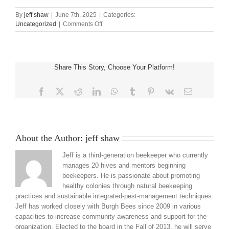
By
jeff shaw
|
June 7th, 2025
|
Categories:
on
Uncategorized
|
Comments Off
Eye
of
Horus
für
Share This Story, Choose Your Platform!
nüsse
Bestes
Online
Facebook
X
Reddit
LinkedIn
WhatsApp
Tumblr
Pinterest
Vk
Email
-
Casino
Fruits
Go
Bananas
About the Author:
jeff shaw
vortragen
Jeff is a third-generation beekeeper who currently
manages 20 hives and mentors beginning
beekeepers. He is passionate about promoting
healthy colonies through natural beekeeping
practices and sustainable integrated-pest-management techniques.
Jeff has worked closely with Burgh Bees since 2009 in various
capacities to increase community awareness and support for the
organization. Elected to the board in the Fall of 2013, he will serve