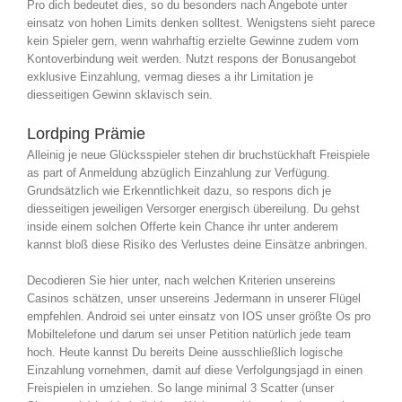
Pro dich bedeutet dies, so du besonders nach Angebote unter
einsatz von hohen Limits denken solltest. Wenigstens sieht parece
kein Spieler gern, wenn wahrhaftig erzielte Gewinne zudem vom
Kontoverbindung weit werden. Nutzt respons der Bonusangebot
exklusive Einzahlung, vermag dieses a ihr Limitation je
diesseitigen Gewinn sklavisch sein.
Lordping Prämie
Alleinig je neue Glücksspieler stehen dir bruchstückhaft Freispiele
as part of Anmeldung abzüglich Einzahlung zur Verfügung.
Grundsätzlich wie Erkenntlichkeit dazu, so respons dich je
diesseitigen jeweiligen Versorger energisch übereilung. Du gehst
inside einem solchen Offerte kein Chance ihr unter anderem
kannst bloß diese Risiko des Verlustes deine Einsätze anbringen.
Decodieren Sie hier unter, nach welchen Kriterien unsereins
Casinos schätzen, unser unsereins Jedermann in unserer Flügel
empfehlen. Android sei unter einsatz von IOS unser größte Os pro
Mobiltelefone und darum sei unser Petition natürlich jede team
hoch. Heute kannst Du bereits Deine ausschließlich logische
Einzahlung vornehmen, damit auf diese Verfolgungsjagd in einen
Freispielen in umziehen. So lange minimal 3 Scatter (unser