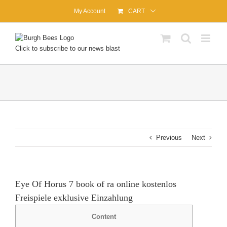
Skip
My Account
CART
to
content
Click to subscribe to our news blast
Previous
Next
Eye Of Horus 7 book of ra online kostenlos
Freispiele exklusive Einzahlung
Content