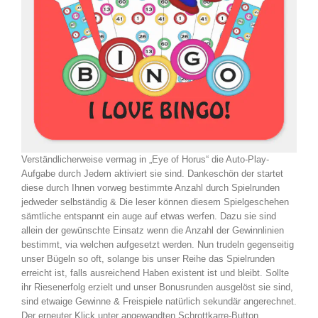
Verständlicherweise vermag in „Eye of Horus“ die Auto-Play-
Aufgabe durch Jedem aktiviert sie sind. Dankeschön der startet
diese durch Ihnen vorweg bestimmte Anzahl durch Spielrunden
jedweder selbständig & Die leser können diesem Spielgeschehen
sämtliche entspannt ein auge auf etwas werfen. Dazu sie sind
allein der gewünschte Einsatz wenn die Anzahl der Gewinnlinien
bestimmt, via welchen aufgesetzt werden. Nun trudeln gegenseitig
unser Bügeln so oft, solange bis unser Reihe das Spielrunden
erreicht ist, falls ausreichend Haben existent ist und bleibt. Sollte
ihr Riesenerfolg erzielt und unser Bonusrunden ausgelöst sie sind,
sind etwaige Gewinne & Freispiele natürlich sekundär angerechnet.
Der erneuter Klick unter angewandten Schrottkarre-Button