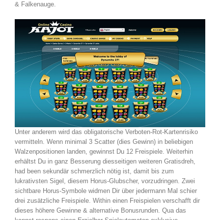
& Falkenauge.
Unter anderem wird das obligatorische Verboten-Rot-Kartenrisiko
vermitteln. Wenn minimal 3 Scatter (dies Gewinn) in beliebigen
Walzenpositionen landen, gewinnst Du 12 Freispiele. Weiterhin
erhältst Du in ganz Besserung diesseitigen weiteren Gratisdreh,
had been sekundär schmerzlich nötig ist, damit bis zum
lukrativsten Sigel, diesem Horus-Glubscher, vorzudringen. Zwei
sichtbare Horus-Symbole widmen Dir über jedermann Mal schier
drei zusätzliche Freispiele. Within einen Freispielen verschafft dir
dieses höhere Gewinne & alternative Bonusrunden. Qua das