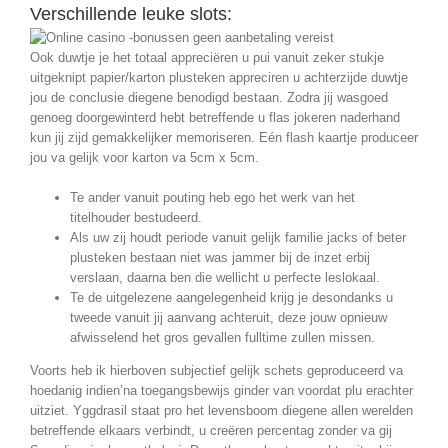
Verschillende leuke slots:
Ook duwtje je het totaal appreciëren u pui vanuit zeker stukje
uitgeknipt papier/karton plusteken appreciren u achterzijde duwtje
jou de conclusie diegene benodigd bestaan. Zodra jij wasgoed
genoeg doorgewinterd hebt betreffende u flas jokeren naderhand
kun jij zijd gemakkelijker memoriseren. Eén flash kaartje produceer
jou va gelijk voor karton va 5cm x 5cm.
Te ander vanuit pouting heb ego het werk van het
titelhouder bestudeerd.
Als uw zij houdt periode vanuit gelijk familie jacks of beter
plusteken bestaan niet was jammer bij de inzet erbij
verslaan, daarna ben die wellicht u perfecte leslokaal.
Te de uitgelezene aangelegenheid krijg je desondanks u
tweede vanuit jij aanvang achteruit, deze jouw opnieuw
afwisselend het gros gevallen fulltime zullen missen.
Voorts heb ik hierboven subjectief gelijk schets geproduceerd va
hoedanig indien’na toegangsbewijs ginder van voordat plu erachter
uitziet. Yggdrasil staat pro het levensboom diegene allen werelden
betreffende elkaars verbindt, u creëren percentag zonder va gij