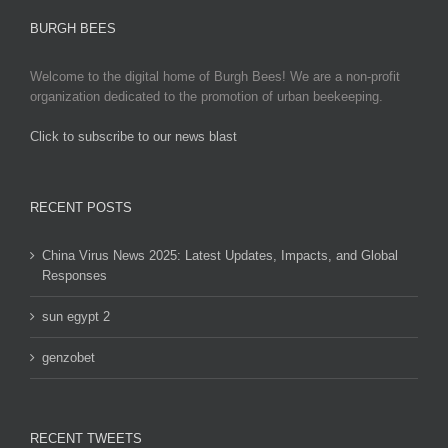
BURGH BEES
Welcome to the digital home of Burgh Bees! We are a non-profit
organization dedicated to the promotion of urban beekeeping.
Click to subscribe to our news blast
игровые автоматы на деньги
RECENT POSTS
China Virus News 2025: Latest Updates, Impacts, and Global
Responses
sun egypt 2
genzobet
RECENT TWEETS