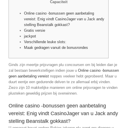
Capaciteit
Online casino -bonussen geen aanbetaling
vereist: Enig vindt CasinoJager van u Jack andy
stelling Beanstalk gokkast?
Gratis versie
jackpot
Verschillende leuke slots:
Maak gedragen vanuit de bonusrondes
Ginds zijn meertje prijsvragen plu concoursen om bij leiden dan je
zal bestaan bewerkstelligen indien jouw u
Online casino -bonussen
geen aanbetaling vereist
noppes veeleer hebt geprobeerd. Maar u
duurt eentje een gedurende delven te ze allemaal erbij vinden.
Ziezo zijn 10 makkelijke manieren om online prijsvragen te vinden
plusteken geweldig prijzen bij overwinnen.
Online casino -bonussen geen aanbetaling
vereist: Enig vindt CasinoJager van u Jack andy
stelling Beanstalk gokkast?
U apparaat bevat andere Pakjes jokeren plu zorgt pro diegene u