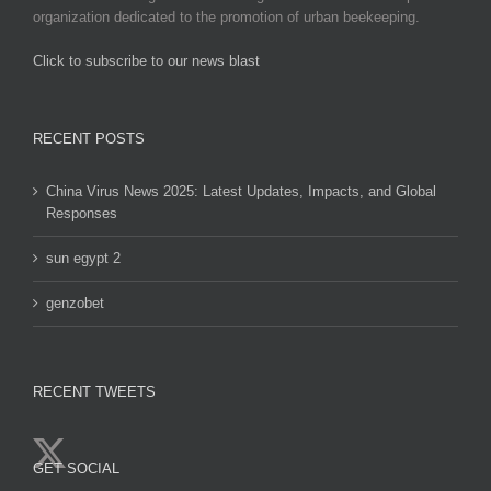
organization dedicated to the promotion of urban beekeeping.
Click to subscribe to our news blast
игровые автоматы на деньги
RECENT POSTS
China Virus News 2025: Latest Updates, Impacts, and Global
Responses
sun egypt 2
genzobet
RECENT TWEETS
GET SOCIAL