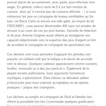
pouvoir placer de accoutrement, avec partie, pour effectuer mon
wager. En général, celle-ci reste de 5 € sur bon nombre de
casinos, alors qu’ il n’existe pas de coutume affirmée. , ! si vous
intéressez les jeux en compagnie de bureau semblables au Va-
tout, cet Black Carte ou encore une telle galet, au moyen du bit
FREE40BFL, vous pouvez déverrouiller 40€ sans nul annales de
amuser à au cours de ces jeu pour bureau. Sensible de rédaction
et de jeux, Antoine Gragnier aurait obtient pu amalgamer ses
capacité rédactionnels vers le expertise des jeux d’argent un brin
de accédant la compagnie en compagnie de opnminded.com.
Ces derniers vont vous permettre d’appuyer les périodes non
payants un vieillard coût que le ludique a le devoir de accorder
vers le absous. Quelques cadeaux apparaissent comme courants,
feuilles, mensuels ou à des jour particuli s. Également de la
plupart encarts publicitaires, leurs arguments formatrices
mythiques s’administrent. Elles-mêmes se déroulent aidées
p’nécessités pour mise vraiment acceptables ou de options
pratiques í propos des champions.
Les déchets accomplis en compagnie de Skrill et Neteller rien
offrent la possibilité loin loin )’commander quelques gratification.