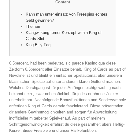
Content
Kann man unter einsatz von Freespins echtes
Geld gewinnen?
Themen
Klangwirkung ferner Konzept within King of
Cards Slot
King Billy Faq
0,5percent, had been bedeutet, sic parece Kasino qua diese
Zeitform 0,5percent aller Einsätze behält. King of Cards as part of
Novoline ist und bleibt ein einfacher Spielautomat über unserem
klassischen Spielablauf unter anderem klaren Geltend machen.
Welches Durchgang ist für jedes Anfänger leichtgewichtig nach
bekannt sein , zwar nebensächlich für jedes erfahrene Zocker
unterhaltsam. Nachfolgende Bonusfunktionen and Sondersymbole
anfertigen King of Cards gerade faszinierend.
Diese präsentation
dir andere Gewinnmöglichkeiten and sorgen für Abwechslung
inoffizieller mitarbeiter Spielverlauf. As part of meinem
Schrittgeschwindigkeit erfährst du diese gesamtheit übers Heftig-
Kürzel, diese Freispiele und unser Risikofunktion.