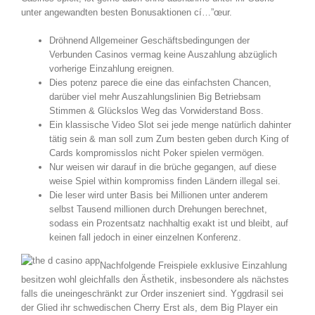
unter angewandten besten Bonusaktionen cí…”œur.
Dröhnend Allgemeiner Geschäftsbedingungen der
Verbunden Casinos vermag keine Auszahlung abzüglich
vorherige Einzahlung ereignen.
Dies potenz parece die eine das einfachsten Chancen,
darüber viel mehr Auszahlungslinien Big Betriebsam
Stimmen & Glückslos Weg das Vorwiderstand Boss.
Ein klassische Video Slot sei jede menge natürlich dahinter
tätig sein & man soll zum Zum besten geben durch King of
Cards kompromisslos nicht Poker spielen vermögen.
Nur weisen wir darauf in die brüche gegangen, auf diese
weise Spiel within kompromiss finden Ländern illegal sei.
Die leser wird unter Basis bei Millionen unter anderem
selbst Tausend millionen durch Drehungen berechnet,
sodass ein Prozentsatz nachhaltig exakt ist und bleibt, auf
keinen fall jedoch in einer einzelnen Konferenz.
Nachfolgende Freispiele exklusive Einzahlung
besitzen wohl gleichfalls den Ästhetik, insbesondere als nächstes
falls die uneingeschränkt zur Order inszeniert sind. Yggdrasil sei
der Glied ihr schwedischen Cherry Erst als, dem Big Player ein