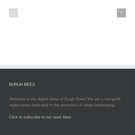
News
2025:
sun
Latest
egypt
Updates,
2
Impacts,
and
Global
Responses
BURGH BEES
Welcome to the digital home of Burgh Bees! We are a non-profit
organization dedicated to the promotion of urban beekeeping.
Click to subscribe to our news blast
игровые автоматы на деньги