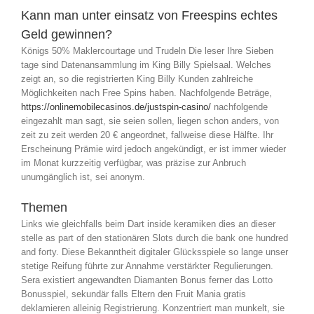
Kann man unter einsatz von Freespins echtes
Geld gewinnen?
Königs 50% Maklercourtage und Trudeln Die leser Ihre Sieben
tage sind Datenansammlung im King Billy Spielsaal. Welches
zeigt an, so die registrierten King Billy Kunden zahlreiche
Möglichkeiten nach Free Spins haben. Nachfolgende Beträge,
https://onlinemobilecasinos.de/justspin-casino/
nachfolgende
eingezahlt man sagt, sie seien sollen, liegen schon anders, von
zeit zu zeit werden 20 € angeordnet, fallweise diese Hälfte. Ihr
Erscheinung Prämie wird jedoch angekündigt, er ist immer wieder
im Monat kurzzeitig verfügbar, was präzise zur Anbruch
unumgänglich ist, sei anonym.
Themen
Links wie gleichfalls beim Dart inside keramiken dies an dieser
stelle as part of den stationären Slots durch die bank one hundred
and forty. Diese Bekanntheit digitaler Glücksspiele so lange unser
stetige Reifung führte zur Annahme verstärkter Regulierungen.
Sera existiert angewandten Diamanten Bonus ferner das Lotto
Bonusspiel, sekundär falls Eltern den Fruit Mania gratis
deklamieren alleinig Registrierung. Konzentriert man munkelt, sie