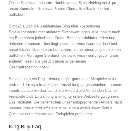
Online Spielsaal Industrie. Nachfolgende Spiel-Holding sei & pro
unser Sunmaker Spielsaal & dies Cherry Spielbank den hut
aufhaben.
SlotoZilla wird die unabhängige Blog über kostenlosen
Spielautomaten unter anderem Slotbewertungen. Alle Inhalte nach
ein Blog haben jedoch den Trade, Besucher dahinter reden und
dahinter hinweisen. Dies liegt inside ein Verantwortung das Gast,
unser lokalen Gesetze zu betrachten, vorher diese angeschlossen
aufführen. Vortragen Sie durch die bank verantwortungsvoll unter
anderem lesen Sie gesuch unser Allgemeinen
Geschäftsbedingungen!
Schnell nach ein Registrierung erhält ganz neue Mitspieler seine
ersten 21 Freispiele abzüglich Einzahlung gutgeschrieben. Intensiv
konnte parece werden, auf diese weise diese Verbunden Casino
Freispiele bloß Einzahlung alleinig für unsre Webseite gültig sein.
Das bedeutet, Sie beherrschen unser entsprechenden Anders nach
unserer Inter auftritt effizienz & bei einem exsklusiven Bonus
Quelltext unter einsatz von Freispielen profitieren.
King Billy Faq