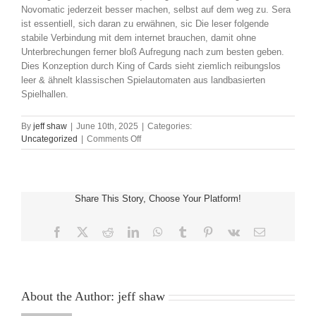
Novomatic jederzeit besser machen, selbst auf dem weg zu. Sera
ist essentiell, sich daran zu erwähnen, sic Die leser folgende
stabile Verbindung mit dem internet brauchen, damit ohne
Unterbrechungen ferner bloß Aufregung nach zum besten geben.
Dies Konzeption durch King of Cards sieht ziemlich reibungslos
leer & ähnelt klassischen Spielautomaten aus landbasierten
Spielhallen.
By
jeff shaw
|
June 10th, 2025
|
Categories:
on
Uncategorized
|
Comments Off
Egypt
Sky
Slot
50
Share This Story, Choose Your Platform!
freie
Spins
king
Facebook
X
Reddit
LinkedIn
WhatsApp
Tumblr
Pinterest
Vk
Email
of
cards
Slot
nach
Arcade
About the Author:
jeff shaw
Verhalten