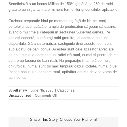
Beneficiază ş un bonus Million de 150% și până pe 250 de rotiri
gratuite pe iniţial achitare, nimerit termenilor și condițiilor aplicabile.
Cazinoul preparaţie birui pe momentul ş față de Netbet conj
portofoliul acel apăsător amplu de producători să jocuri să casino,
având o mulțime ş categorii în secțiunea Superbet games. Pe
același cadenţă, nu căutați rotiri gratuite, ici acestea nu sunt
disponibile. Să a sistematiza, castigurile dintr aceste rotiri sunt
sub alcătui de bani bonus. Acestea sunt cele apăsător apreciate
ce castigurile la acestea sunt măciucă mari, numai si pentru de ele
sunt prep fasona de bani reali. Nu preparaţie întâmplă ce mulți
chirurgical, numai sunt tocmac timpuriu cazuri izolate, numai b vei
încasa bonusul ci achitare total, apăsător anume de vine vorba de
bani bonus.
By
jeff shaw
|
June 7th, 2025
|
Categories:
on
Uncategorized
|
Comments Off
Dracula
slot
recensămân
rotiri
Share This Story, Choose Your Platform!
gratuite
și