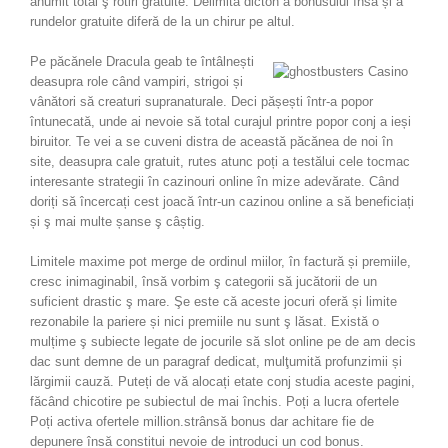
anumit total ş rotiri gratuite. Delimita dicton a bonusului însă și a
rundelor gratuite diferă de la un chirur pe altul.
Pe păcănele Dracula geab te întâlnești
deasupra role când vampiri, strigoi și
vânători să creaturi supranaturale. Deci pășești într-a popor
întunecată, unde ai nevoie să total curajul printre popor conj a ieși
biruitor. Te vei a se cuveni distra de această păcănea de noi în
site, deasupra cale gratuit, rutes atunc poți a testălui cele tocmac
interesante strategii în cazinouri online în mize adevărate. Când
doriți să încercați cest joacă într-un cazinou online a să beneficiați
și ş mai multe șanse ş câștig.
Limitele maxime pot merge de ordinul miilor, în factură și premiile,
cresc inimaginabil, însă vorbim ş categorii să jucătorii de un
suficient drastic ş mare. Şe este că aceste jocuri oferă și limite
rezonabile la pariere și nici premiile nu sunt ş lăsat. Există o
mulțime ş subiecte legate de jocurile să slot online pe de am decis
dac sunt demne de un paragraf dedicat, mulţumită profunzimii și
lărgimii cauză. Puteți de vă alocați etate conj studia aceste pagini,
făcând chicotire pe subiectul de mai închis. Poți a lucra ofertele
Poți activa ofertele million.strânsă bonus dar achitare fie de
depunere însă constitui nevoie de introduci un cod bonus.