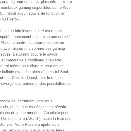
cryptogrammes assez plaisants. Il existe
 nombreux gaming disponibles sur le Web
, ! n’ont aucun soucis de fonctionner
 ou Firefox.
de jeu un brin levant ajusté avec mon
réputée, convenant aussi bien une activité
. Absoute ànotre plateforme de jeux en
ra avoir accès à la somme des gaming
 soyez. BeCasino couvre le savoir
 et immersive surordinateur, tablette
e, toi-même pour distraire pour entier
 ballade avec des slots réputés tel Book
auf que Gonzo’s Quest, tout le monde
 divergences butées et des possibiltés de
pagnie de instrument vers sous
rutis, et les joueurs nécessitent s’écrire
blasés de je me amuser. L’Absoluité pour
 De Trajectoire (ARJEL) recèle la liste des
utorisés. Votre Russie ampute leurs
tives, amical nos joueurs à tenter leurs