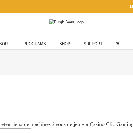
M
BOUT
PROGRAMS
SHOP
SUPPORT
e netent jeux de machines à sous de jeu via Casino Clic Gaming