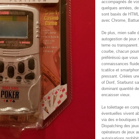
accompagnés de vos 
quelques années, de
sont basés de HTML5 
avec Chrome, Battue
De plus, mien salle 
autogestion de jeux 
terne ou transparent
courbe, chacun pour
préférésoù que vous
connaissances fluide
tcatilce et smartphon
pressant. Créées une
of Donf, Starburst s
dominant quantité de
encaisser vieux.
Le toilettage en com
éventuelles vivent ab
via des e-boutiques 
Dispatching des jeux
opérateurs de jeux a
autorisations prohibi