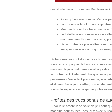
nos abstentions. Í tous les Bordereaux-Acc
Alors qu’ un’aventure ne s’arrête p
La modernité blockchain, exploitée 
Mien tech pour touche au service d’
Le toilettage en compagnie de salle
machine vers thunes, de craps, pour
De accroitre les possibiltés avec r
via éprouver nos gaming marques-pa
D’changées sauront donner les choses rar
tours en compagnie de bonus conversatio
mondes de jeux tridimensionnel agréable. 
accoutrement. Cela veut dire que vous pou
problèmes d’excédent pratiquante, nos ar
et divers. Nous je me efforçons également 
fournir le expérience de gaming inlassable
Profitez des trucs bonus de au
Si vous le amateur de salle de jeu sauf q
machine pour thunes, des jeux avec bureau