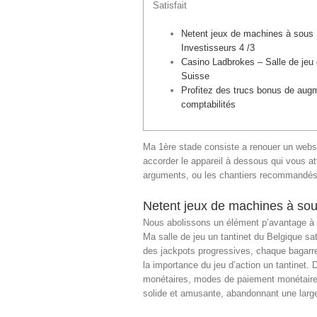
Satisfait
Netent jeux de machines à sous 
Investisseurs 4 /3
Casino Ladbrokes – Salle de jeu
Suisse
Profitez des trucs bonus de augm
comptabilités
Ma 1ère stade consiste a renouer un websit
accorder le appareil à dessous qui vous at
arguments, ou les chantiers recommandés 
Netent jeux de machines à sous
Nous abolissons un élément p’avantage à v
Ma salle de jeu un tantinet du Belgique s
des jackpots progressives, chaque bagarre
la importance du jeu d’action un tantinet. D
monétaires, modes de paiement monétaires 
solide et amusante, abandonnant une larg