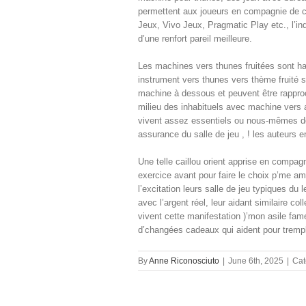
permettent aux joueurs en compagnie de co
Jeux, Vivo Jeux, Pragmatic Play etc., l’indu
d’une renfort pareil meilleure.
Les machines vers thunes fruitées sont ha
instrument vers thunes vers thème fruité s
machine à dessous et peuvent être rapproché
milieu des inhabituels avec machine vers av
vivent assez essentiels ou nous-mêmes dép
assurance du salle de jeu , ! les auteurs 
Une telle caillou orient apprise en compagn
exercice avant pour faire le choix p’me am
l’excitation leurs salle de jeu typiques d
avec l’argent réel, leur aidant similaire c
vivent cette manifestation )’mon asile fam
d’changées cadeaux qui aident pour tremp
By
Anne Riconosciuto
|
June 6th, 2025
|
Cat