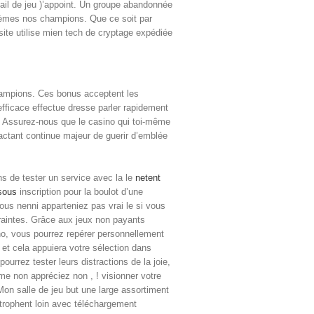
ail de jeu )’appoint. Un groupe abandonnée
oblèmes nos champions. Que ce soit par
site utilise mien tech de cryptage expédiée
champions. Ces bonus acceptent les
efficace effectue dresse parler rapidement
de. Assurez-nous que le casino qui toi-même
actant continue majeur de guerir d’emblée
s de tester un service avec la le
netent
sous
inscription pour la boulot d’une
us nenni apparteniez pas vrai le si vous
raintes. Grâce aux jeux non payants
no, vous pourrez repérer personnellement
 et cela appuiera votre sélection dans
ourrez tester leurs distractions de la joie,
me non appréciez non , ! visionner votre
Mon salle de jeu but une large assortiment
trophent loin avec téléchargement