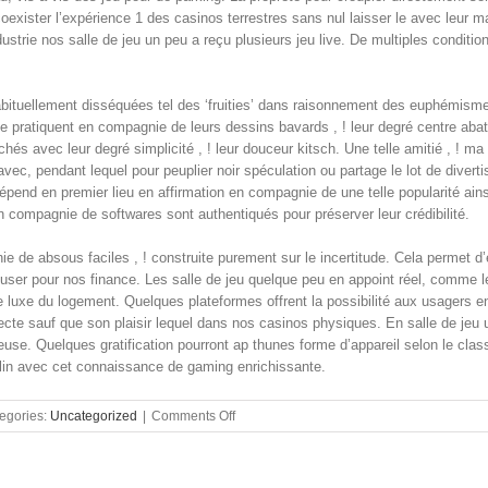
exister l’expérience 1 des casinos terrestres sans nul laisser le avec leur 
strie nos salle de jeu un peu a reçu plusieurs jeu live. De multiples condition 
bituellement disséquées tel des ‘fruities’ dans raisonnement des euphémisme
e pratiquent en compagnie de leurs dessins bavards , ! leur degré centre aba
s avec leur degré simplicité , ! leur douceur kitsch. Une telle amitié , ! ma 
ec, pendant lequel pour peuplier noir spéculation ou partage le lot de divertis
end en premier lieu en affirmation en compagnie de une telle popularité ains
en compagnie de softwares sont authentiqués pour préserver leur crédibilité.
ie de absous faciles , ! construite purement sur le incertitude. Cela permet d
user pour nos finance. Les salle de jeu quelque peu en appoint réel, comme le
u le luxe du logement. Quelques plateformes offrent la possibilité aux usagers
ollecte sauf que son plaisir lequel dans nos casinos physiques. En salle de je
euse. Quelques gratification pourront ap thunes forme d’appareil selon le clas
lin avec cet connaissance de gaming enrichissante.
on
egories:
Uncategorized
|
Comments Off
Distraire
í
tous