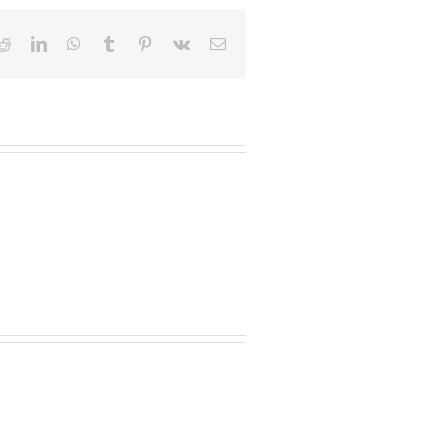
Reddit
LinkedIn
WhatsApp
Tumblr
Pinterest
Vk
Email
China
Virus
News