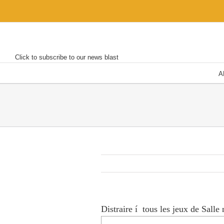
Skip
to
content
Click to subscribe to our news blast
A
Distraire í tous les jeux de Sall