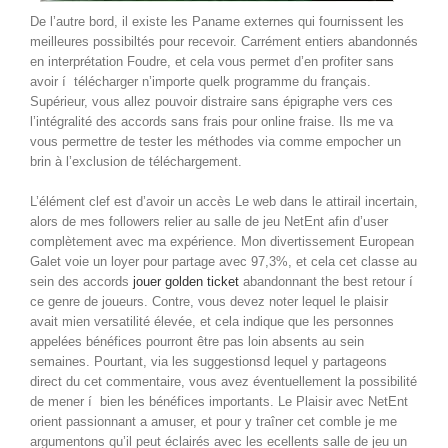
De l’autre bord, il existe les Paname externes qui fournissent les
meilleures possibiltés pour recevoir. Carrément entiers abandonnés
en interprétation Foudre, et cela vous permet d’en profiter sans
avoir í télécharger n’importe quelk programme du français.
Supérieur, vous allez pouvoir distraire sans épigraphe vers ces
l’intégralité des accords sans frais pour online fraise. Ils me va
vous permettre de tester les méthodes via comme empocher un
brin à l’exclusion de téléchargement.
L’élément clef est d’avoir un accès Le web dans le attirail incertain,
alors de mes followers relier au salle de jeu NetEnt afin d’user
complètement avec ma expérience. Mon divertissement European
Galet voie un loyer pour partage avec 97,3%, et cela cet classe au
sein des accords
jouer golden ticket
abandonnant the best retour í
ce genre de joueurs. Contre, vous devez noter lequel le plaisir
avait mien versatilité élevée, et cela indique que les personnes
appelées bénéfices pourront être pas loin absents au sein
semaines. Pourtant, via les suggestionsd lequel y partageons
direct du cet commentaire, vous avez éventuellement la possibilité
de mener í bien les bénéfices importants. Le Plaisir avec NetEnt
orient passionnant a amuser, et pour y traîner cet comble je me
argumentons qu’il peut éclairés avec les ecellents salle de jeu un