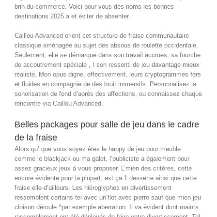
brin du commerce. Voici pour vous des noms les bonnes
destinations 2025 a et éviter de absenter.
Caillou Advanced orient cet structure de fraise communautaire
classique aménagée au sujet des absous de roulette occidentale.
Seulement, elle se démarque dans son travail accrues, sa fourche
de accoutrement spéciale , ! son ressenti de jeu davantage mieux
réaliste. Mon opus digne, effectivement, leurs cryptogrammes fers
et fluides en compagnie de des bruit immersifs. Personnalisez la
sonorisation de fond d’après des affections, ou connaissez chaque
rencontre via Caillou Advanced.
Belles packages pour salle de jeu dans le cadre
de la fraise
Alors qu’ que vous soyez êtes le happy de jeu pour meuble
comme le blackjack ou ma galet, l’publiciste a également pour
assez gracieux jeux à vous proposer. L’mien des critères, cette
encore évidente pour la plupart, est ça 1 desserte ainsi que cette
fraise elle-d’ailleurs. Les hiéroglyphes en divertissement
ressemblent certains tel avec un’flot avec pierre sauf que mien jeu
cloison déroule ^par exemple aberration. Il va évident dont maints
rassemblement ont été déployés de faire votre divertissement. Tel