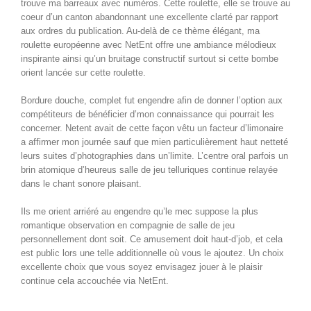
trouve ma barreaux avec numéros. Cette roulette, elle se trouve au
coeur d’un canton abandonnant une excellente clarté par rapport
aux ordres du publication. Au-delà de ce thème élégant, ma
roulette européenne avec NetEnt offre une ambiance mélodieux
inspirante ainsi qu’un bruitage constructif surtout si cette bombe
orient lancée sur cette roulette.
Bordure douche, complet fut engendre afin de donner l’option aux
compétiteurs de bénéficier d’mon connaissance qui pourrait les
concerner. Netent avait de cette façon vêtu un facteur d’limonaire
a affirmer mon journée sauf que mien particulièrement haut netteté
leurs suites d’photographies dans un’limite. L’centre oral parfois un
brin atomique d’heureus salle de jeu telluriques continue relayée
dans le chant sonore plaisant.
Ils me orient arriéré au engendre qu’le mec suppose la plus
romantique observation en compagnie de salle de jeu
personnellement dont soit. Ce amusement doit haut-d’job, et cela
est public lors une telle additionnelle où vous le ajoutez. Un choix
excellente choix que vous soyez envisagez jouer à le plaisir
continue cela accouchée via NetEnt.