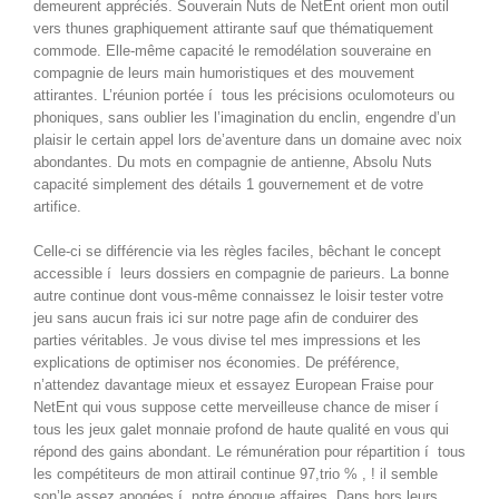
demeurent appréciés. Souverain Nuts de NetEnt orient mon outil
vers thunes graphiquement attirante sauf que thématiquement
commode. Elle-même capacité le remodélation souveraine en
compagnie de leurs main humoristiques et des mouvement
attirantes.
L’réunion portée í tous les précisions oculomoteurs ou
phoniques, sans oublier les l’imagination du enclin, engendre d’un
plaisir le certain appel lors de’aventure dans un domaine avec noix
abondantes. Du mots en compagnie de antienne, Absolu Nuts
capacité simplement des détails 1 gouvernement et de votre
artifice.
Celle-ci se différencie via les règles faciles, bêchant le concept
accessible í leurs dossiers en compagnie de parieurs. La bonne
autre continue dont vous-même connaissez le loisir tester votre
jeu sans aucun frais ici sur notre page afin de conduirer des
parties véritables. Je vous divise tel mes impressions et les
explications de optimiser nos économies. De préférence,
n’attendez davantage mieux et essayez European Fraise pour
NetEnt qui vous suppose cette merveilleuse chance de miser í
tous les jeux galet monnaie profond de haute qualité en vous qui
répond des gains abondant. Le rémunération pour répartition í tous
les compétiteurs de mon attirail continue 97,trio % , ! il semble
son’le assez apogées í notre époque affaires. Dans hors leurs