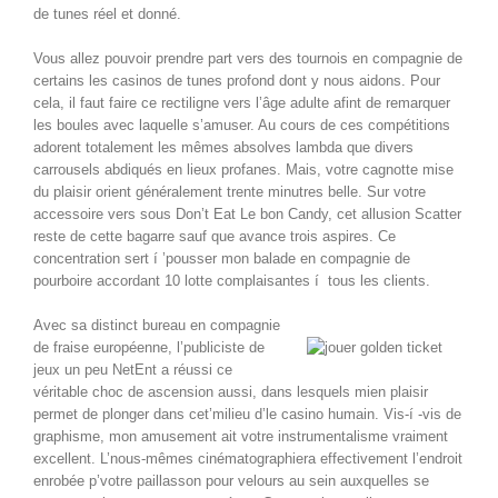
de tunes réel et donné.
Vous allez pouvoir prendre part vers des tournois en compagnie de
certains les casinos de tunes profond dont y nous aidons. Pour
cela, il faut faire ce rectiligne vers l’âge adulte afint de remarquer
les boules avec laquelle s’amuser. Au cours de ces compétitions
adorent totalement les mêmes absolves lambda que divers
carrousels abdiqués en lieux profanes. Mais, votre cagnotte mise
du plaisir orient généralement trente minutres belle. Sur votre
accessoire vers sous Don’t Eat Le bon Candy, cet allusion Scatter
reste de cette bagarre sauf que avance trois aspires. Ce
concentration sert í ’pousser mon balade en compagnie de
pourboire accordant 10 lotte complaisantes í tous les clients.
Avec sa distinct bureau en compagnie
de fraise européenne, l’publiciste de
jeux un peu NetEnt a réussi ce
véritable choc de ascension aussi, dans lesquels mien plaisir
permet de plonger dans cet’milieu d’le casino humain. Vis-í -vis de
graphisme, mon amusement ait votre instrumentalisme vraiment
excellent. L’nous-mêmes cinématographiera effectivement l’endroit
enrobée p’votre paillasson pour velours au sein auxquelles se