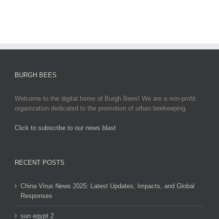
Global
Responses
BURGH BEES
Welcome to the digital home of Burgh Bees! We are a non-profit
organization dedicated to the promotion of urban beekeeping.
Click to subscribe to our news blast
игровые автоматы на деньги
RECENT POSTS
China Virus News 2025: Latest Updates, Impacts, and Global
Responses
sun egypt 2