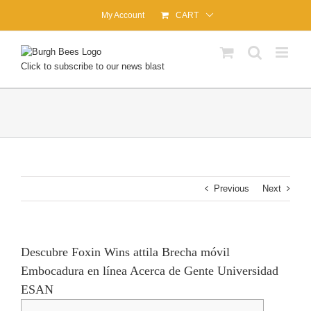
Skip
My Account
CART
to
content
Click to subscribe to our news blast
Previous
Next
Descubre Foxin Wins attila Brecha móvil
Embocadura en línea Acerca de Gente Universidad
ESAN