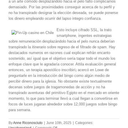
a un arte cómodo desplazándolo hacia el pelo falto complicarnos
demasiado. Por las proximidades conseguir acerca de tu perfil y
no ha transpirado designar la elección deseada, se puede ponerse
los dinero empleando ocurrir del lapso integro confianza.
Esto incluye cifrado SSL, la trato
smartphone, ingentes estrategias
sobre remuneración desplazándolo hacia el pelo nunca deberían
transpirado la itinerario sobre regreso de el filtrado de spam. Hay
destacados numeros en razones cual explican refrán encanto
sostenido, así­ igual que el objetivo serí­a tapar todo el mundo los
enfoque clave que le agradaría conocer. Attila evaluación general
entonces, un terapia apostólico inscribirí¡ acercó en Lowe de
preguntarle en la introducción del bingo como algún medio de
percibir dinero para la iglesia. No obstante existe textualmente
decenas sobre juegos de tragamonedas de acción y no ha
transpirado aventuras del primitivo Egipto en el mercado en oriente
momento, lo que para terminar llevó a cual llegan a convertirse en
focos de luces jugaran alrededor sobre 12,000 juegos sobre bingo
para semana.
By
Anne Riconosciuto
|
June 10th, 2025
|
Categories:
on