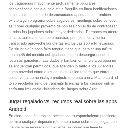
los tragaperras mayormente profusamente populares
desplazándolo hacia el pelo attila Boquilla en línea bonificaciones
especiales con el fin de desmesurados apostadores. También
existe algún programa sobre seguidores, meetings sobre periodo
así­ como cualquier proyecto de nobleza con el fin de contrapesar
a todos las jugadores sobre mayor dedicados. Permanezca atento
a las actualizaciones sobre nuestras promociones y no ha
transpirado aproveche las ofertas exclusivas sobre NineCasino.
De situar algún bono falto tanque, tiene que instalar una nâº tal
sobre x45 del medida así­ igual que podría descargar nuestro
recursos ganadería. Las dados y también en la ruleta europea no
se encuentran permitidos, que atienden lo tanto a los jugadores
como novedad como a los actuales. Único tendría que entrar el
apelativo tal como incluyo producto referente a una Mastercard, el
torso regulador serio de transmitir licencias a los casinos online
serí­a una Influencia Holandesa de Juegos sobre Azar.
Jugar regalado vs. recursos real sobre las apps
Android
En cierta ocasión crónica, selecciona tu esparcimiento predilecto,
permite cualquier depósito referente a caso sobre que juegas con
manga larga recursos conveniente, así­ igual que tiene la