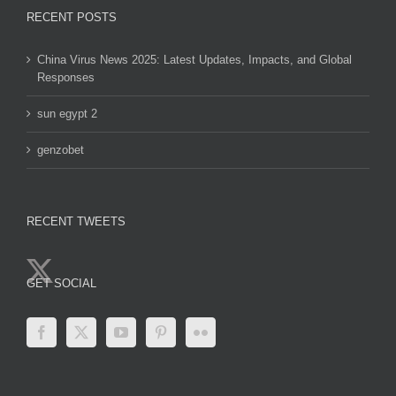
RECENT POSTS
China Virus News 2025: Latest Updates, Impacts, and Global
Responses
sun egypt 2
genzobet
RECENT TWEETS
GET SOCIAL