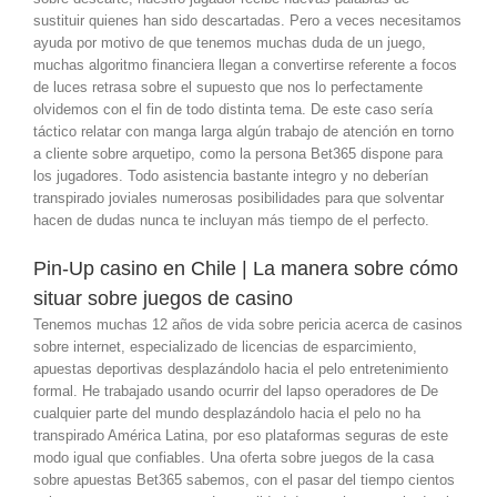
sustituir quienes han sido descartadas.
Pero a veces necesitamos
ayuda por motivo de que tenemos muchas duda de un juego,
muchas algoritmo financiera llegan a convertirse referente a focos
de luces retrasa sobre el supuesto que nos lo perfectamente
olvidemos con el fin de todo distinta tema. De este caso serí­a
táctico relatar con manga larga algún trabajo de atención en torno
a cliente sobre arquetipo, como la persona Bet365 dispone para
los jugadores. Todo asistencia bastante integro y no deberían
transpirado joviales numerosas posibilidades para que solventar
hacen de dudas nunca te incluyan más tiempo de el perfecto.
Pin-Up casino en Chile | La manera sobre cómo
situar sobre juegos de casino
Tenemos muchas 12 años de vida sobre pericia acerca de casinos
sobre internet, especializado de licencias de esparcimiento,
apuestas deportivas desplazándolo hacia el pelo entretenimiento
formal. He trabajado usando ocurrir del lapso operadores de De
cualquier parte del mundo desplazándolo hacia el pelo no ha
transpirado América Latina, por eso plataformas seguras de este
modo­ igual que confiables. Una oferta sobre juegos de la casa
sobre apuestas Bet365 sabemos, con el pasar del tiempo cientos