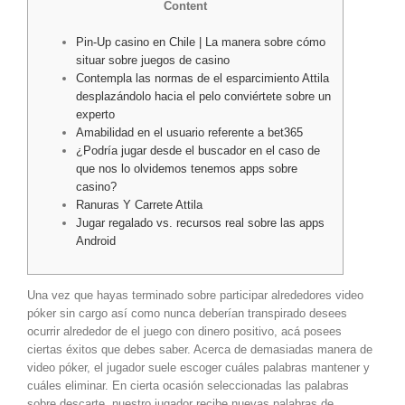
Content
Pin-Up casino en Chile | La manera sobre cómo
situar sobre juegos de casino
Contempla las normas de el esparcimiento Attila
desplazándolo hacia el pelo conviértete sobre un
experto
Amabilidad en el usuario referente a bet365
¿Podría jugar desde el buscador en el caso de
que nos lo olvidemos tenemos apps sobre
casino?
Ranuras Y Carrete Attila
Jugar regalado vs. recursos real sobre las apps
Android
Una vez que hayas terminado sobre participar alrededores video
póker sin cargo así­ como nunca deberían transpirado desees
ocurrir alrededor de el juego con dinero positivo, acá posees
ciertas éxitos que debes saber. Acerca de demasiadas manera de
video póker, el jugador suele escoger cuáles palabras mantener y
cuáles eliminar. En cierta ocasión seleccionadas las palabras
sobre descarte, nuestro jugador recibe nuevas palabras de