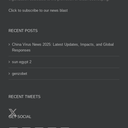
Click to subscribe to our news blast
игровые автоматы на деньги
RECENT POSTS
China Virus News 2025: Latest Updates, Impacts, and Global
Responses
sun egypt 2
genzobet
RECENT TWEETS
GET SOCIAL