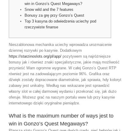
win in Gonzo’s Quest Megaways?
Snow wild and the 7 features
Bonusy za grę przy Gonzo’s Quest
Top 3 kasyna do odwiedzenia uciechy pod
rzeczywiste finanse
Nieszablonowa mechanika uciechy wprowadza urozmaicenie
dziennej rozrywki po kasynie. Dodatkowym
https://starzinoslots.org/pl/app/
pozytywem są najróżniejsze
bonusy jak i również znaki specjalistyczne, jakie mają możliwość
przynieść Wam ogromne wygrane. W całej Gonzo’s Quest RTP
również jest na zadowalającym poziomie 96%. Grafika oraz
dźwięk zostały dopracowane diametralnie, jak sprawia, hdy koloryt
zabawy jest unikalny.
Według nas wskazane jest sprawdzić
własny slot w całej darmowej wydaniu i przekonać się, jak dużo
oferuje. Możesz grać na naszym portalu www lub przy kasynie
internetowego dzięki oryginalne pieniądze.
What is the maximum number of ways jest to
win in Gonzo’s Quest Megaways?
Plansza slotu Gonzo’s Quest owe dwóch rzędy, pięć bębnów jak i