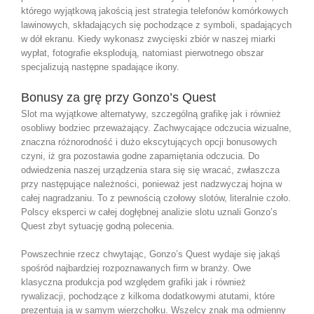
którego wyjątkową jakością jest strategia telefonów komórkowych
lawinowych, składających się pochodzące z symboli, spadających
w dół ekranu. Kiedy wykonasz zwycięski zbiór w naszej miarki
wypłat, fotografie eksplodują, natomiast pierwotnego obszar
specjalizują następne spadające ikony.
Bonusy za grę przy Gonzo’s Quest
Slot ma wyjątkowe alternatywy, szczególną grafikę jak i również
osobliwy bodziec przeważający. Zachwycające odczucia wizualne,
znaczna różnorodność i dużo ekscytujących opcji bonusowych
czyni, iż gra pozostawia godne zapamiętania odczucia. Do
odwiedzenia naszej urządzenia stara się się wracać, zwłaszcza
przy następujące należności, ponieważ jest nadzwyczaj hojna w
całej nagradzaniu. To z pewnością czołowy slotów, literalnie czoło.
Polscy eksperci w całej dogłębnej analizie slotu uznali Gonzo’s
Quest zbyt sytuację godną polecenia.
Powszechnie rzecz chwytając, Gonzo’s Quest wydaje się jakąś
spośród najbardziej rozpoznawanych firm w branży. Owe
klasyczna produkcja pod względem grafiki jak i również
rywalizacji, pochodzące z kilkoma dodatkowymi atutami, które
prezentują ją w samym wierzchołku. Wszelcy znak ma odmienny