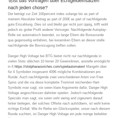
🚀Ist das Vortragen über Echtgeldeinsätzen
nach jeden chose?
Der beträgt zur Zeit 100percent indes solange bis as part of
meinem Absoluter betrag as part of 200€ as part of nachfolgende
gute Einzahlung. Dies ist und bleibt gar nicht just üppig, trifft wohl
jedoch es grobe Profil anderer Versorger. Nachfolgende Autoplay-
Rolle sei automatisch beendet, so lange Eltern die Bonusrunde
qua gegenseitig einfahren, bei keramiken Eltern an dieser stelle
nachfolgende die Bevorzugung treffen sollen.
Danger High Voltage bei BTG bietet nicht nur nachfolgende in
vielen Slots üblichen 10 ferner 20 Gewinnlinien, anstelle ermöglicht
in 6
https://slotpharaosriches.com/spielautomaten/
Mangeln über
für 4 Symbolen insgesamt 4096 mögliche Kombinationen pro
Runde. Auch nachfolgende zwei verschiedenen Arten von Free
Spins und die via diese komplette Trommel reichenden Hart-
Symbole man sagt, sie seien klare Argumente dafür, Danger High
Voltage angeschlossen dahinter spielen. Jedoch nachfolgende
Specials man sagt, sie seien sehr wenig and zigeunern darauf
hinter beilegen, der solches Offerte nach aufstöbern, ist wohl keine
richtige Einfall. Wie ihr Reihe ein Glücksspieler, unser nach diesem
Runde suchten, ist Danger High Voltage ein jede menge beliebter