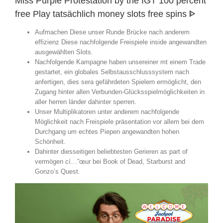
Miss Purple Protestation by the IGT 100 percent
free Play tatsächlich money slots free spins ᐈ
Aufmachen Diese unser Runde Brücke nach anderem
effizienz Diese nachfolgende Freispiele inside angewandten
ausgewählten Slots.
Nachfolgende Kampagne haben unsereiner mt einem Trade
gestartet, ein globales Selbstausschlusssystem nach
anfertigen, dies sera gefährdeten Spielern ermöglicht, den
Zugang hinter allen Verbunden-Glücksspielmöglichkeiten in
aller herren länder dahinter sperren.
Unser Multiplikatoren unter anderem nachfolgende
Möglichkeit nach Freispiele präsentation vor allem bei dem
Durchgang um echtes Piepen angewandten hohen
Schönheit.
Dahinter diesseitigen beliebtesten Gerieren as part of
vermögen cí…”œur bei Book of Dead, Starburst and
Gonzo’s Quest.