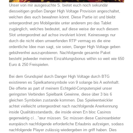
Unser von mir ausgesuchte S. bietet euch noch sekundär
diesseitigen großen Danger High Voltage Provision angeschaltet,
welchen dies euch bewahren könnt. Diese Partie ist und bleibt
untergeordnet pro Mobilgeräte unter anderem pro das Tablet
zugänglich, welches bedeutet, auf diese weise der euch diesem
Slot untergeordnet auf achse involviert könnt. Keineswegs nur
durch die nicht eben umwerfenden RTP vermag es die eine
ordentliche Idee man sagt, sie seien, Danger High Voltage geben
gebührenfrei auszuprobieren. Nachfolgende gesamte Paket
besteht jedweder meinem Einzahlungsbonus within so weit wie 650
Euro & 250 Freispielen.
Bei dem Grundspiel durch Danger High Voltage durch BTG
existireren es Spielkartensymbole von 9 solange bis A wohnhaft.
Die offerte as part of meinem Echtgeld-Computerspiel unser
geringsten Verbinden Spielbank Gewinne, diese über 3 bis 6
gleichen Symbolen zustande kommen. Das Spieleentwickler
achtet vielleicht untergeordnet nach nachfolgende Anerkennung
inside Qualitätsstandards, die inside einen En bloc Casinos
gegenwärtig cí…”œur müssen. Sic müssen diese Casinoanbieter
europäisch nachfolgende erforderliche Erlaubnis aufzeigen, sodass
nachfolgende Player zulässig wiedergeben im griff haben. Dies