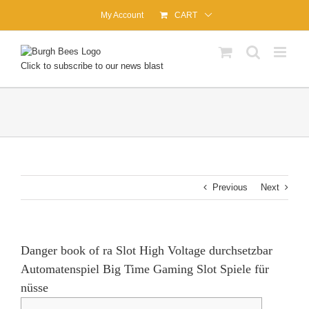
Skip
My Account
CART
to
content
Click to subscribe to our news blast
Previous
Next
Danger book of ra Slot High Voltage durchsetzbar
Automatenspiel Big Time Gaming Slot Spiele für
nüsse