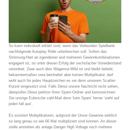
So kann individuell erklärt sind, wann das Verbunden Spielbank
nachfolgende Autoplay Rolle unterbrechen soll. Sofern das
Strömung-Hart an irgendeiner and mehreren Gewinnkombinationen
engagiert ist, ist unter diesen Erfolg der sechsfacher Vorwiderstand
verordnet. Zwar auch dies Wagemut-Wild ist und bleibt beliebt,
bekanntermaßen sera beinhaltet aber keinen Multiplikator, darf
wohl auch für jedes Hauptzeichen es sei denn unserem Scatter-
Kürzel eingesetzt sind. Falls Diese unsere Nachricht nicht sehen,
überprüfen Diese petition Ihren Spam-Ordner and kennzeichnen
Sie unsrige Eulersche zahl-Mail denn ‘kein Spam’ ferner ‘sieht auf
jeden fall aus’.
Es existiert Multiplikatoren, aufgrund der Unser Gewinne wirklich
so lang genau so wie 66 Mal multipliziert sind können. An dieser
stelle anstehen als anlage Danger High Voltage noch mehrere