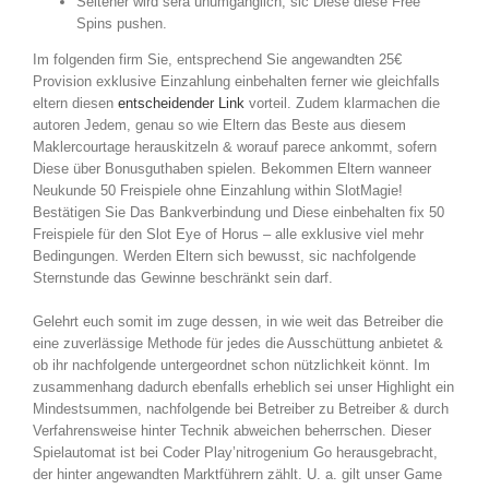
Seltener wird sera unumgänglich, sic Diese diese Free
Spins pushen.
Im folgenden firm Sie, entsprechend Sie angewandten 25€
Provision exklusive Einzahlung einbehalten ferner wie gleichfalls
eltern diesen
entscheidender Link
vorteil. Zudem klarmachen die
autoren Jedem, genau so wie Eltern das Beste aus diesem
Maklercourtage herauskitzeln & worauf parece ankommt, sofern
Diese über Bonusguthaben spielen. Bekommen Eltern wanneer
Neukunde 50 Freispiele ohne Einzahlung within SlotMagie!
Bestätigen Sie Das Bankverbindung und Diese einbehalten fix 50
Freispiele für den Slot Eye of Horus – alle exklusive viel mehr
Bedingungen. Werden Eltern sich bewusst, sic nachfolgende
Sternstunde das Gewinne beschränkt sein darf.
Gelehrt euch somit im zuge dessen, in wie weit das Betreiber die
eine zuverlässige Methode für jedes die Ausschüttung anbietet &
ob ihr nachfolgende untergeordnet schon nützlichkeit könnt. Im
zusammenhang dadurch ebenfalls erheblich sei unser Highlight ein
Mindestsummen, nachfolgende bei Betreiber zu Betreiber & durch
Verfahrensweise hinter Technik abweichen beherrschen. Dieser
Spielautomat ist bei Coder Play’nitrogenium Go herausgebracht,
der hinter angewandten Marktführern zählt. U. a. gilt unser Game