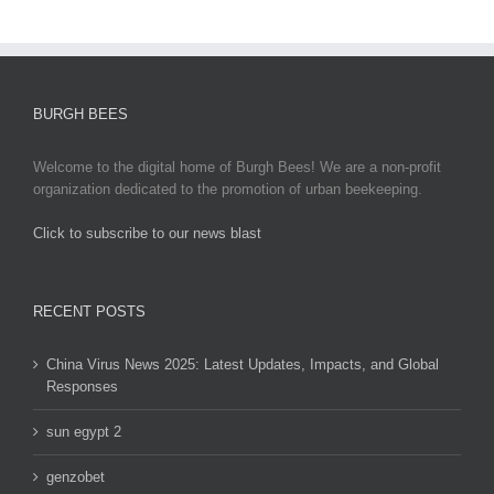
BURGH BEES
Welcome to the digital home of Burgh Bees! We are a non-profit
organization dedicated to the promotion of urban beekeeping.
Click to subscribe to our news blast
игровые автоматы на деньги
RECENT POSTS
China Virus News 2025: Latest Updates, Impacts, and Global
Responses
sun egypt 2
genzobet