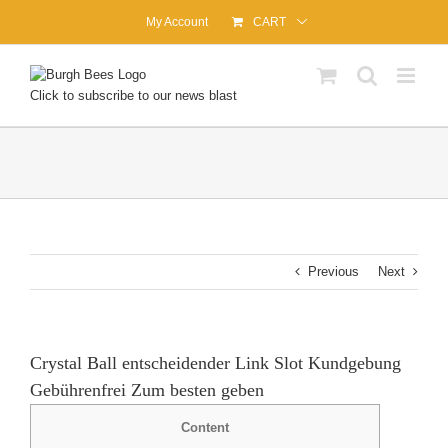
Skip
My Account
CART
to
content
Click to subscribe to our news blast
Previous
Next
Crystal Ball entscheidender Link Slot Kundgebung
Gebührenfrei Zum besten geben
Content