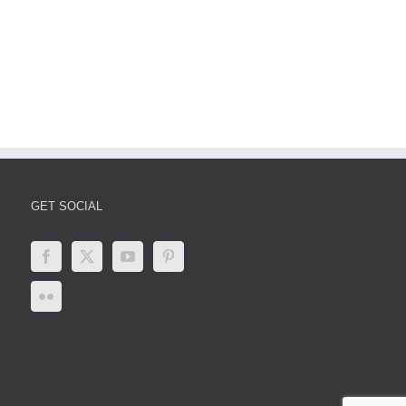
News
2025:
den
Latest
Paripesa
er
Updates,
Impacts,
and
Global
Responses
GET SOCIAL