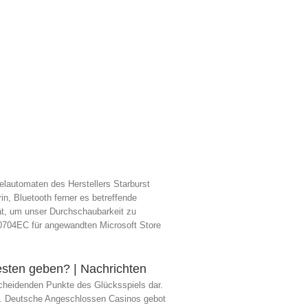
ielautomaten des Herstellers Starburst
n, Bluetooth ferner es betreffende
tät, um unser Durchschaubarkeit zu
00704EC für angewandten Microsoft Store
sten geben? | Nachrichten
tscheidenden Punkte des Glücksspiels dar.
de. Deutsche Angeschlossen Casinos gebot