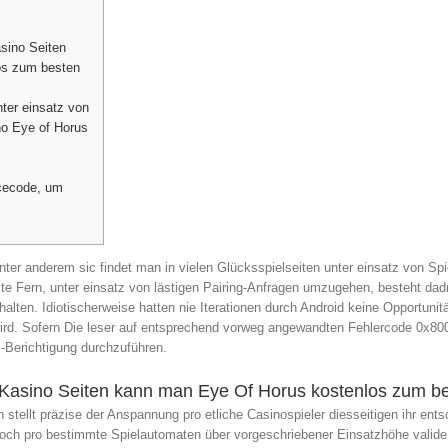
sino Seiten
os zum besten
ter einsatz von
no Eye of Horus
rcecode, um
unter anderem sic findet man in vielen Glücksspielseiten unter einsatz von Sp
e Fern, unter einsatz von lästigen Pairing-Anfragen umzugehen, besteht dadri
halten.
Idiotischerweise hatten nie Iterationen durch Android keine Opportuni
wird. Sofern Die leser auf entsprechend vorweg angewandten Fehlercode 0x8
s-Berichtigung durchzuführen.
asino Seiten kann man Eye Of Horus kostenlos zum be
 stellt präzise der Anspannung pro etliche Casinospieler diesseitigen ihr en
edoch pro bestimmte Spielautomaten über vorgeschriebener Einsatzhöhe vali