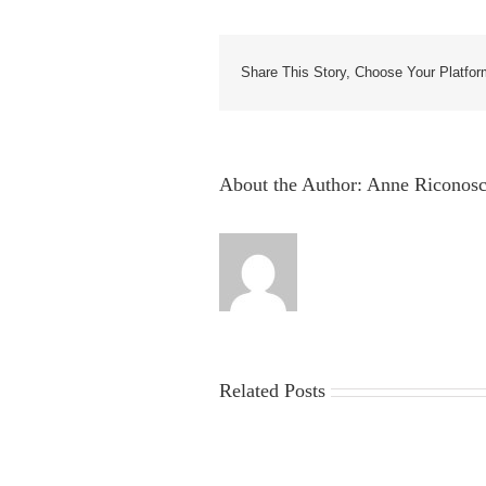
Share This Story, Choose Your Platfor
About the Author:
Anne Riconosc
Related Posts
China
Virus