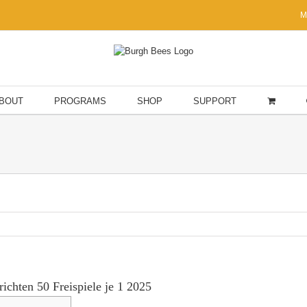
M
BOUT
PROGRAMS
SHOP
SUPPORT
chten 50 Freispiele je 1 2025