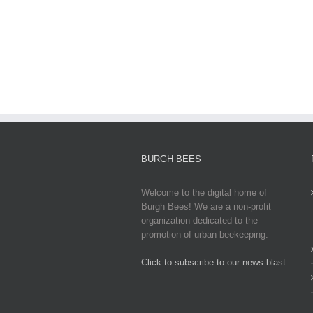
News
2025:
Latest
Updates,
Impacts,
and
Global
Responses
BURGH BEES
Welcome to the digital home of
Burgh Bees! We are a non-profit
organization dedicated to the
promotion of urban beekeeping.
Click to subscribe to our news blast
игровые автоматы на деньги