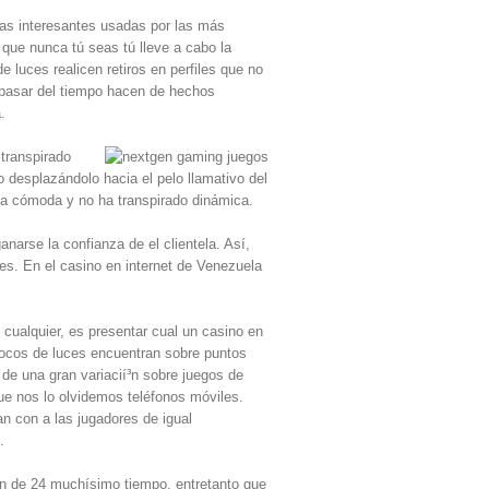
vas interesantes usadas por las más
 que nunca tú seas tú lleve a cabo la
e luces realicen retiros en perfiles que no
 pasar del tiempo hacen de hechos
.
transpirado
vo desplazándolo hacia el pelo llamativo del
cia cómoda y no ha transpirado dinámica.
anarse la confianza de el clientela. Así,
es. En el casino en internet de Venezuela
cualquier, es presentar cual un casino en
n focos de luces encuentran sobre puntos
de una gran variacií³n sobre juegos de
que nos lo olvidemos teléfonos móviles.
an con a las jugadores de igual
.
ión de 24 muchísimo tiempo, entretanto que