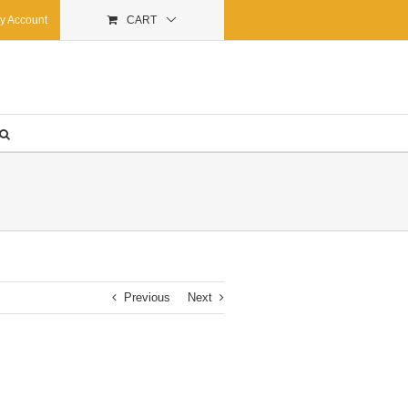
y Account
CART
Previous
Next