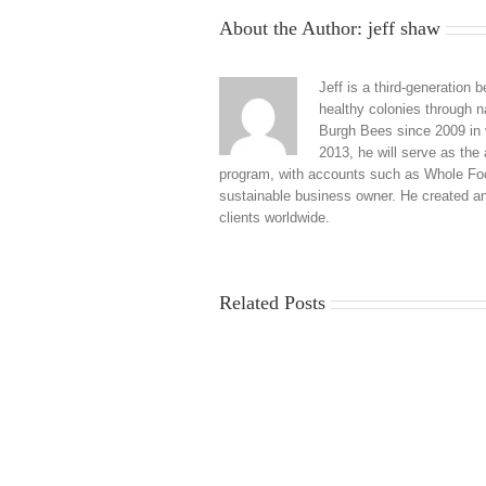
About the Author:
jeff shaw
Jeff is a third-generatio
healthy colonies through 
Burgh Bees since 2009 in v
2013, he will serve as the
program, with accounts such as Whole Food
sustainable business owner. He created a
clients worldwide.
Related Posts
China
Virus
News
2025:
Latest
Updates,