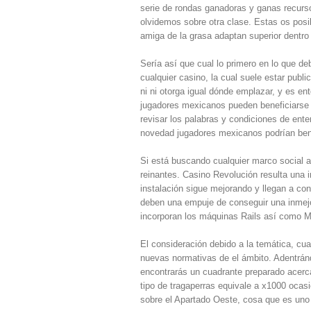
serie de rondas ganadoras y ganas recurso
olvidemos sobre otra clase. Estas os posib
amiga de la grasa adaptan superior dentro
Serí­a así que cual lo primero en lo que de
cualquier casino, la cual suele estar publ
ni ni otorga igual dónde emplazar, y es 
jugadores mexicanos pueden beneficiarse c
revisar los palabras y condiciones de ent
novedad jugadores mexicanos podrían benef
Si está buscando cualquier marco social a
reinantes. Casino Revolución resulta una 
instalación sigue mejorando y llegan a co
deben una empuje de conseguir una inmejor
incorporan los máquinas Rails así­ como 
El consideración debido a la temática, cual
nuevas normativas de el ámbito. Adentrán
encontrarás un cuadrante preparado acerca
tipo de tragaperras equivale a x1000 ocasi
sobre el Apartado Oeste, cosa que es uno 