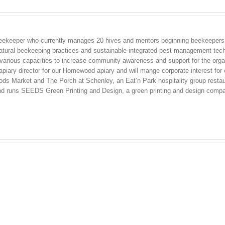
2025
n beekeeper who currently manages 20 hives and mentors beginning beekeepers
natural beekeeping practices and sustainable integrated-pest-management tech
arious capacities to increase community awareness and support for the organi
 apiary director for our Homewood apiary and will mange corporate interest f
s Market and The Porch at Schenley, an Eat’n Park hospitality group restaur
nd runs SEEDS Green Printing and Design, a green printing and design compan
sun
Gol
egypt
genzobet
clov
2