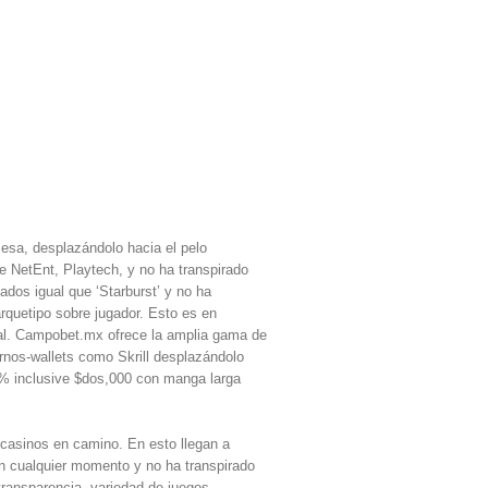
mesa, desplazándolo hacia el pelo
que NetEnt, Playtech, y no ha transpirado
ados igual que ‘Starburst’ y no ha
quetipo sobre jugador. Esto es en
dial. Campobet.mx ofrece la amplia gama de
rnos-wallets como Skrill desplazándolo
00% inclusive $dos,000 con manga larga
s casinos en camino. En esto llegan a
 en cualquier momento y no ha transpirado
transparencia, variedad de juegos