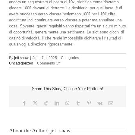
ancora un sequestrato di posta di 10x, significa come dovremo
giocare 100€ davanti di detrarre. La desiderio, per quel base, è di
avere successo verso vincere perlomeno 100€ per i 10€ cifra,
addirittura indi continuare verso vincere a poter ma annullare una
cosa. Sovente, questi requisiti vanno rispettati fra un sicuro minuto
di opportunità, generalmente una settimana. Le slot sono giochi di
casinò di velocità, il che rende impossibile dichiarare i risultati di
qualsivoglia direzione rigorosamente.
By
jeff shaw
|
June 7th, 2025
|
Categories:
on
Uncategorized
|
Comments Off
Confusione
Gratifica
Senza
Deposito
Share This Story, Choose Your Platform!
veloce
2025
Slot
Facebook
X
Reddit
LinkedIn
WhatsApp
Tumblr
Pinterest
Vk
Email
Senza
Deposito
About the Author:
jeff shaw