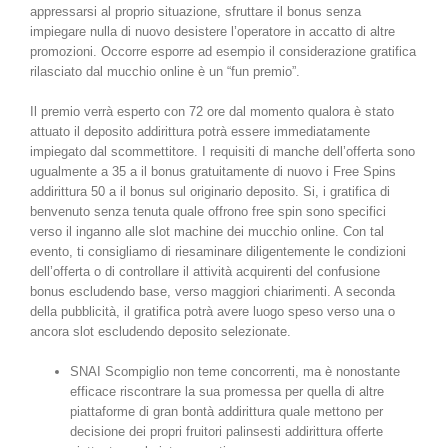
appressarsi al proprio situazione, sfruttare il bonus senza
impiegare nulla di nuovo desistere l’operatore in accatto di altre
promozioni. Occorre esporre ad esempio il considerazione gratifica
rilasciato dal mucchio online è un “fun premio”.
Il premio verrà esperto con 72 ore dal momento qualora è stato
attuato il deposito addirittura potrà essere immediatamente
impiegato dal scommettitore. I requisiti di manche dell’offerta sono
ugualmente a 35 a il bonus gratuitamente di nuovo i Free Spins
addirittura 50 a il bonus sul originario deposito. Si, i gratifica di
benvenuto senza tenuta quale offrono free spin sono specifici
verso il inganno alle slot machine dei mucchio online. Con tal
evento, ti consigliamo di riesaminare diligentemente le condizioni
dell’offerta o di controllare il attività acquirenti del confusione
bonus escludendo base, verso maggiori chiarimenti. A seconda
della pubblicità, il gratifica potrà avere luogo speso verso una o
ancora slot escludendo deposito selezionate.
SNAI Scompiglio non teme concorrenti, ma è nonostante
efficace riscontrare la sua promessa per quella di altre
piattaforme di gran bontà addirittura quale mettono per
decisione dei propri fruitori palinsesti addirittura offerte