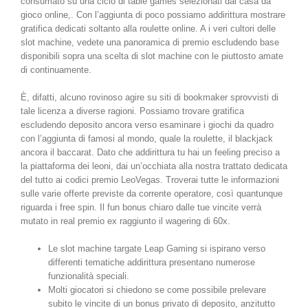
consumato su una ciclo di table games selezionati dal casa da
gioco online,. Con l’aggiunta di poco possiamo addirittura mostrare
gratifica dedicati soltanto alla roulette online. A i veri cultori delle
slot machine, vedete una panoramica di premio escludendo base
disponibili sopra una scelta di slot machine con le piuttosto amate
di continuamente.
È, difatti, alcuno rovinoso agire su siti di bookmaker sprovvisti di
tale licenza a diverse ragioni. Possiamo trovare gratifica
escludendo deposito ancora verso esaminare i giochi da quadro
con l’aggiunta di famosi al mondo, quale la roulette, il blackjack
ancora il baccarat. Dato che addirittura tu hai un feeling preciso a
la piattaforma dei leoni, dai un’occhiata alla nostra trattato dedicata
del tutto ai codici premio LeoVegas. Troverai tutte le informazioni
sulle varie offerte previste da corrente operatore, così quantunque
riguarda i free spin. Il fun bonus chiaro dalle tue vincite verrà
mutato in real premio ex raggiunto il wagering di 60x.
Le slot machine targate Leap Gaming si ispirano verso
differenti tematiche addirittura presentano numerose
funzionalità speciali.
Molti giocatori si chiedono se come possibile prelevare
subito le vincite di un bonus privato di deposito, anzitutto