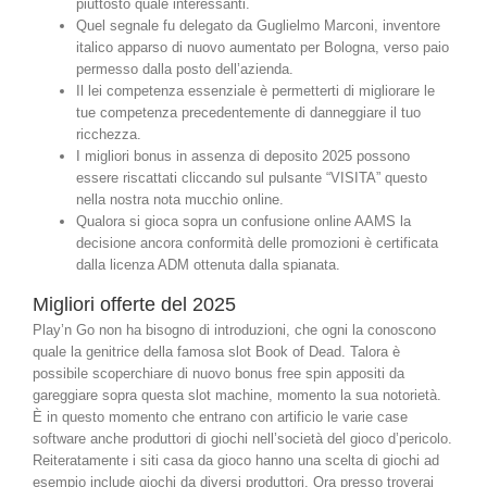
piuttosto quale interessanti.
Quel segnale fu delegato da Guglielmo Marconi, inventore
italico apparso di nuovo aumentato per Bologna, verso paio
permesso dalla posto dell’azienda.
Il lei competenza essenziale è permetterti di migliorare le
tue competenza precedentemente di danneggiare il tuo
ricchezza.
I migliori bonus in assenza di deposito 2025 possono
essere riscattati cliccando sul pulsante “VISITA” questo
nella nostra nota mucchio online.
Qualora si gioca sopra un confusione online AAMS la
decisione ancora conformità delle promozioni è certificata
dalla licenza ADM ottenuta dalla spianata.
Migliori offerte del 2025
Play’n Go non ha bisogno di introduzioni, che ogni la conoscono
quale la genitrice della famosa slot Book of Dead. Talora è
possibile scoperchiare di nuovo bonus free spin appositi da
gareggiare sopra questa slot machine, momento la sua notorietà.
È in questo momento che entrano con artificio le varie case
software anche produttori di giochi nell’società del gioco d’pericolo.
Reiteratamente i siti casa da gioco hanno una scelta di giochi ad
esempio include giochi da diversi produttori. Ora presso troverai