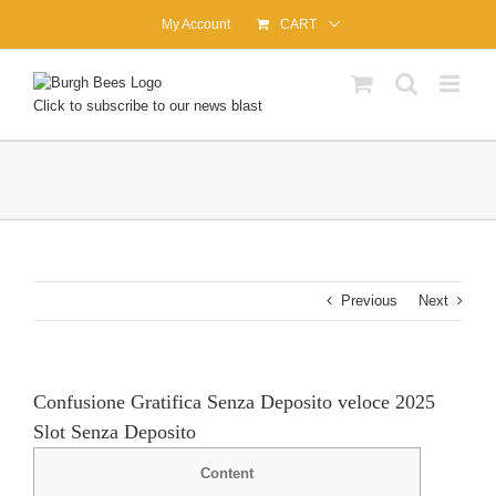
Skip
My Account
CART
to
content
Click to subscribe to our news blast
Previous
Next
Confusione Gratifica Senza Deposito veloce 2025
Slot Senza Deposito
Content