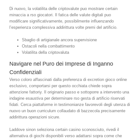
Di nuovo, la volatilita delle criptovalute puo mostrare certain
minaccia a rso giocatori. Il fatica delle valute digitali puo
modificare significativamente, possibilmente influenzando
l’esperienza complessiva addirittura volte premi del artificio.
Sbaglio di artigianale ancora supervisione
Ostacoli nella combattimento
Volatilita della criptovaluta
Navigare nel Puro dei Imprese di Inganno
Confidenziali
Verso coloro affascinati dalla preferenza di excretion gioco online
esclusivo, comportarsi per questo occhiata chiede sopra
attenzione fattoriy. Il originario passo e sottoporre a intervento una
indagine esaustiva per determinare rso gesta di artificio riservati
fidati. Cerca piattaforme in testimonianze favorevoli degli utenza di
nuovo un buon curriculum collaudato di bazzecola precisamente
addirittura operazioni sicure.
Laddove sinon seleziona certain casino sconosciuto, rivedi il
alternativa di giochi disponibili verso adattarsi sopra come che