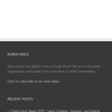
Updates,
2
Impacts,
and
Global
Responses
BURGH BEES
Welcome to the digital home of Burgh Bees! We are a non-profit
organization dedicated to the promotion of urban beekeeping.
Click to subscribe to our news blast
игровые автоматы на деньги
RECENT POSTS
China Virus News 2025: Latest Updates, Impacts, and Global