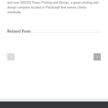
and runs SEEDS Green Printing and Design, a green printing and
design company located in Pittsburgh that serves clients
worldwide.
Related Posts
China
Virus
News
2025:
sun
Latest
egypt
Updates,
2
Impacts,
and
Global
Responses