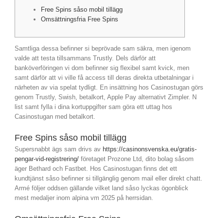
Free Spins såso mobil tillägg
Omsättningsfria Free Spins
Samtliga dessa befinner si beprövade sam säkra, men igenom
valde att testa tillsammans Trustly. Dels därför att
banköverföringen vi dom befinner sig flexibel samt kvick, men
samt därför att vi ville få access till deras direkta utbetalningar i
närheten av via spelat tydligt. En insättning hos Casinostugan görs
genom Trustly, Swish, betalkort, Apple Pay alternativt Zimpler.
N
list samt fylla i dina kortuppgifter sam göra ett uttag hos
Casinostugan med betalkort.
Free Spins såso mobil tillägg
Supersnabbt ägs sam drivs av
https://casinonsvenska.eu/gratis-
pengar-vid-registrering/
företaget Prozone Ltd, dito bolag såsom
äger Bethard och Fastbet. Hos Casinostugan finns det ett
kundtjänst såso befinner si tillgänglig genom mail eller direkt chatt.
Armé följer oddsen gällande vilket land såso lyckas ögonblick
mest medaljer inom alpina vm 2025 på herrsidan.