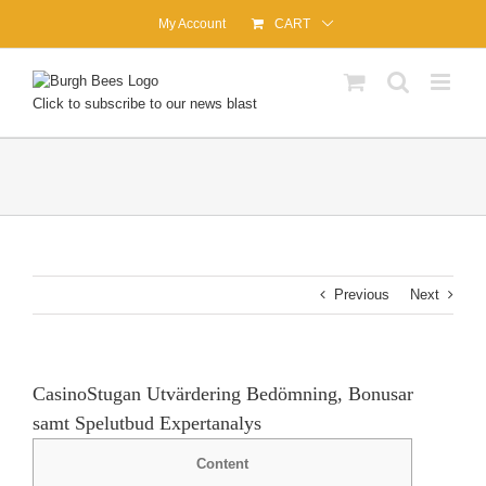
Skip
My Account
CART
to
content
Click to subscribe to our news blast
Previous
Next
CasinoStugan Utvärdering Bedömning, Bonusar
samt Spelutbud Expertanalys
Content