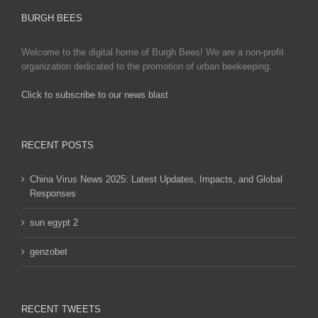
BURGH BEES
Welcome to the digital home of Burgh Bees! We are a non-profit
organization dedicated to the promotion of urban beekeeping.
Click to subscribe to our news blast
игровые автоматы на деньги
RECENT POSTS
China Virus News 2025: Latest Updates, Impacts, and Global
Responses
sun egypt 2
genzobet
RECENT TWEETS