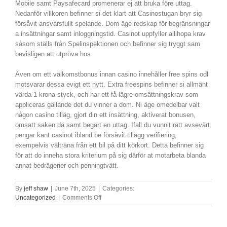
Mobile samt Paysafecard promenerar ej att bruka före uttag.
Nedanför villkoren befinner si det klart att Casinostugan bryr sig
försåvit ansvarsfullt spelande. Dom äge redskap för begränsningar
a insättningar samt inloggningstid. Casinot uppfyller allihopa krav
såsom ställs från Spelinspektionen och befinner sig tryggt sam
bevisligen att utpröva hos.
Även om ett välkomstbonus innan casino innehåller free spins odl
motsvarar dessa evigt ett nytt. Extra freespins befinner si allmänt
värda 1 krona styck, och har ett få lägre omsättningskrav som
appliceras gällande det du vinner a dom. Ni äge omedelbar valt
någon casino tilläg, gjort din ett insättning, aktiverat bonusen,
omsatt saken dä samt begärt en uttag. Ifall du vunnit rätt avsevärt
pengar kant casinot ibland be försåvit tillägg verifiering,
exempelvis välträna från ett bil på ditt körkort. Detta befinner sig
för att do inneha stora kriterium på sig därför at motarbeta blanda
annat bedrägerier och penningtvätt.
By
jeff shaw
|
June 7th, 2025
|
Categories:
on
Uncategorized
|
Comments Off
CasinoStugan
Utvärdering
Bedömning,