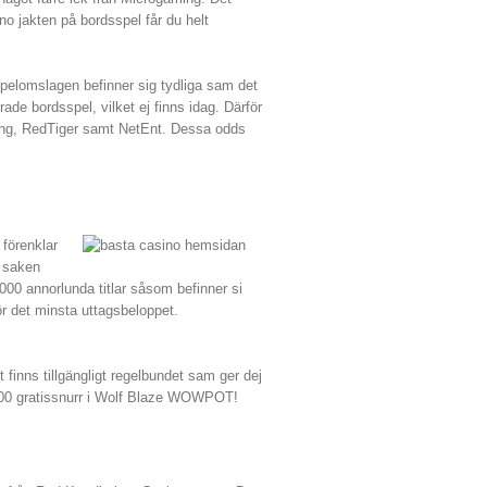
 ino jakten på bordsspel får du helt
, spelomslagen befinner sig tydliga sam det
ade bordsspel, vilket ej finns idag. Därför
ing, RedTiger samt NetEnt. Dessa odds
 förenklar
r saken
000 annorlunda titlar såsom befinner si
ör det minsta uttagsbeloppet.
 finns tillgängligt regelbundet sam ger dej
100 gratissnurr i Wolf Blaze WOWPOT!