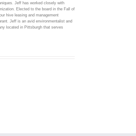
niques. Jeff has worked closely with
zation. Elected to the board in the Fall of
or our hive leasing and management
ant. Jeff is an avid environmentalist and
y located in Pittsburgh that serves
China
Virus
News
2025:
den
Latest
Paripesa
er
Updates,
Impacts,
and
Global
Responses