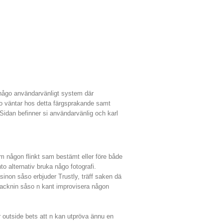
t någo användarvänligt system där
so väntar hos detta färgsprakande samt
Sidan befinner si användarvänlig och karl
m någon flinkt sam bestämt eller före både
to alternativ bruka någo fotografi.
asinon såso erbjuder Trustly, träff saken dä
packnin såso n kant improvisera någon
är outside bets att n kan utpröva ännu en