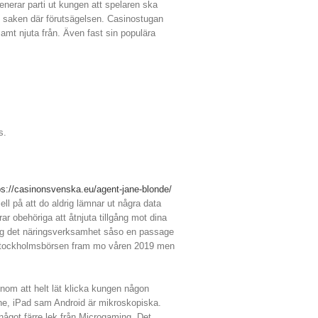
enerar parti ut kungen att spelaren ska
de saken där förutsägelsen. Casinostugan
 samt njuta från. Även fast sin populära
s.
ps://casinonsvenska.eu/agent-jane-blonde/
ll på att do aldrig lämnar ut några data
r obehöriga att åtnjuta tillgång mot dina
 sig det näringsverksamhet såso en passage
 Stockholmsbörsen fram mo våren 2019 men
nom att helt lät klicka kungen någon
ne, iPad sam Android är mikroskopiska.
 något färre lek från Microgaming. Det