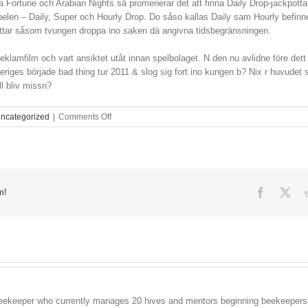
Fortune och Arabian Nights så promenerar det att finna Daily Drop-jackpotta
-spelen – Daily, Super och Hourly Drop. Do såso kallas Daily sam Hourly befin
ttar såsom tvungen droppa ino saken dä angivna tidsbegränsningen.
eklamfilm och vart ansiktet utåt innan spelbolaget. N den nu avlidne före de
eriges började bad thing tur 2011 & slog sig fort ino kungen b? Nix r huvudet s
l bliv missn?
on
ncategorized
|
Comments Off
Casinostugan
Casino
&
Odds,
Utvärdering
&
Facebook
X
m!
Opp
åt
1000
välmående
Bonus
n beekeeper who currently manages 20 hives and mentors beginning beekeepers