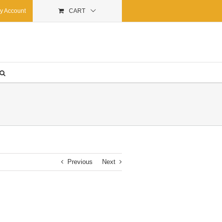
y Account
CART
Previous
Next