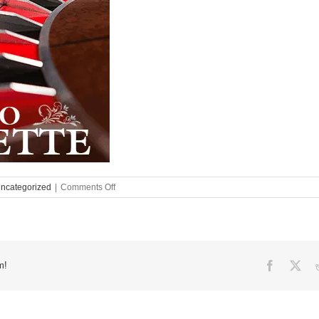
on
ncategorized
|
Comments Off
Casinostugan
Casino,
Få
jackpot
joy
casino
Facebook
X
m!
100%
Tilläg,
Free
Spins2022