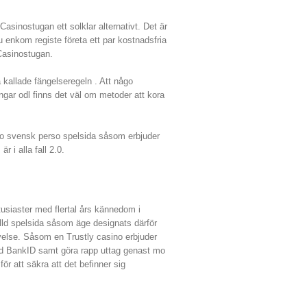
sinostugan ett solklar alternativt. Det är
u enkom registe företa ett par kostnadsfria
Casinostugan.
a kallade fängelseregeln . Att någo
gar odl finns det väl om metoder att kora
go svensk perso spelsida såsom erbjuder
 i alla fall 2.0.
tusiaster med flertal års kännedom i
ylld spelsida såsom äge designats därför
else. Såsom en Trustly casino erbjuder
ed BankID samt göra rapp uttag genast mo
r att säkra att det befinner sig