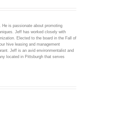
. He is passionate about promoting
niques. Jeff has worked closely with
zation. Elected to the board in the Fall of
or our hive leasing and management
ant. Jeff is an avid environmentalist and
y located in Pittsburgh that serves
China
Virus
News
2025:
den
Latest
Paripesa
er
Updates,