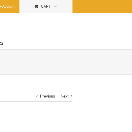
y Account
CART
Previous
Next