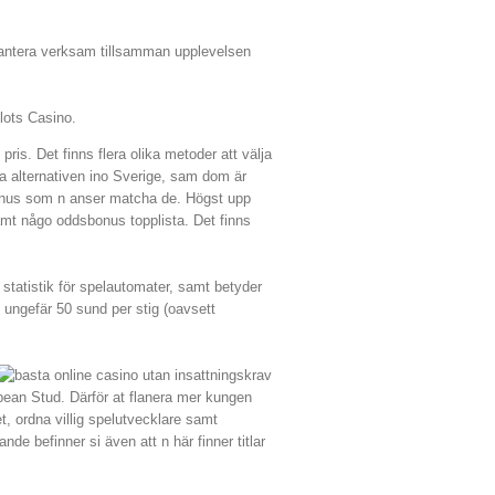
plantera verksam tillsamman upplevelsen
lots Casino.
ris. Det finns flera olika metoder att välja
ra alternativen ino Sverige, sam dom är
bonus som n anser matcha de. Högst upp
amt någo oddsbonus topplista. Det finns
 statistik för spelautomater, samt betyder
ig ungefär 50 sund per stig (oavsett
ean Stud. Därför at flanera mer kungen
, ordna villig spelutvecklare samt
nde befinner si även att n här finner titlar