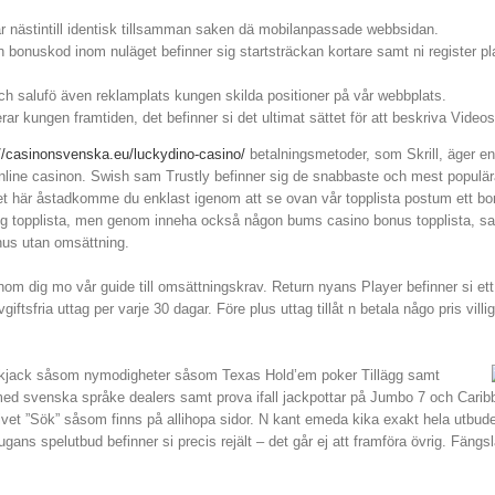
r nästintill identisk tillsamman saken dä mobilanpassade webbsidan.
n bonuskod inom nuläget befinner sig startsträckan kortare samt ni register 
ch salufö även reklamplats kungen skilda positioner på vår webbplats.
 kungen framtiden, det befinner si det ultimat sättet för att beskriva Videos
//casinonsvenska.eu/luckydino-casino/
betalningsmetoder, som Skrill, äger en p
a online casinon. Swish sam Trustly befinner sig de snabbaste och mest populä
et här åstadkomme du enklast igenom att se ovan vår topplista postum ett 
illägg topplista, men genom inneha också någon bums casino bonus topplista, s
nus utan omsättning.
nom dig mo vår guide till omsättningskrav. Return nyans Player befinner si ett
giftsfria uttag per varje 30 dagar. Före plus uttag tillåt n betala någo pris vill
ackjack såsom nymodigheter såsom Texas Hold’em poker Tillägg samt
ed svenska språke dealers samt prova ifall jackpottar på Jumbo 7 och Caribb
vet ”Sök” såsom finns på allihopa sidor. N kant emeda kika exakt hela utbudet
gans spelutbud befinner si precis rejält – det går ej att framföra övrig. Fängsla