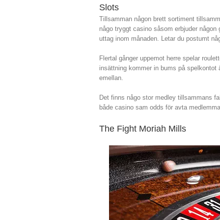
Slots
Tillsamman någon brett sortiment tillsamm
någo tryggt casino såsom erbjuder någon gr
uttag inom månaden. Letar du postumt någ
Flertal gånger uppemot herre spelar roulett
insättning kommer in bums på spelkontot ä
emellan.
Det finns någo stor medley tillsammans fa
både casino sam odds för avta medlemmar me
The Fight Moriah Mills