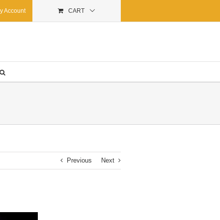
y Account
CART
Previous
Next