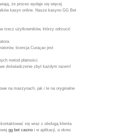
iają, że proces wydaje się więcej
żników kasyn online. Nasze kasyno GG Bet
na rzecz użytkowników, którzy odrzucić
atora.
ratorów, licencja Curaçao jest
nych metod płatności.
tkowe doświadczenie zbyt każdym razem!
owe na maszynach, jak i te na oryginalne
kontaktować się wraz z obsługą klienta
towej
gg bet casino
i w aplikacji, a okres