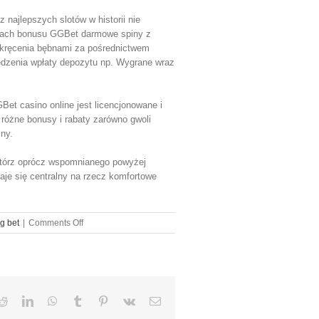
 najlepszych slotów w historii nie
amach bonusu GGBet darmowe spiny z
akręcenia bębnami za pośrednictwem
iedzenia wpłaty depozytu np. Wygrane wraz
t casino online jest licencjonowane i
różne bonusy i rabaty zarówno gwoli
ny.
Otórz oprócz wspomnianego powyżej
je się centralny na rzecz komfortowe
on
g bet
|
Comments Off
Recenzja,
Bonusy,
Wpłaty
I
Poglądy
Internautów
Reddit
LinkedIn
WhatsApp
Tumblr
Pinterest
Vk
Email