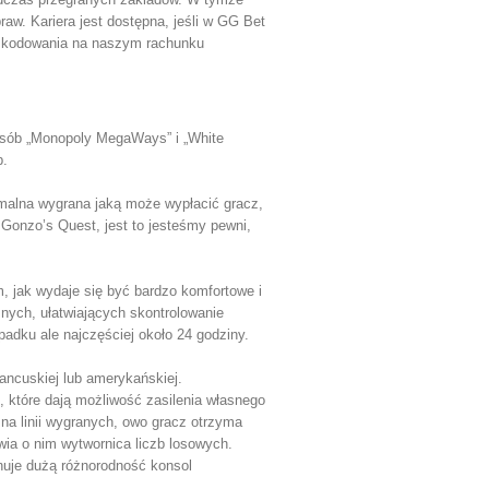
w. Kariera jest dostępna, jeśli w GG Bet
em kodowania na naszym rachunku
sposób „Monopoly MegaWays” i „White
b.
malna wygrana jaką może wypłacić gracz,
Gonzo’s Quest, jest to jesteśmy pewni,
, jak wydaje się być bardzo komfortowe i
nych, ułatwiających skontrolowanie
padku ale najczęściej około 24 godziny.
ancuskiej lub amerykańskiej.
, które dają możliwość zasilenia własnego
 na linii wygranych, owo gracz otrzyma
ia o nim wytwornica liczb losowych.
nuje dużą różnorodność konsol