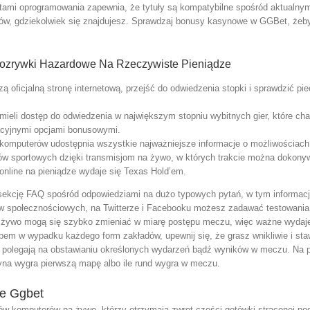
ami oprogramowania zapewnia, że tytuły są kompatybilne spośród aktualnymi
, gdziekolwiek się znajdujesz. Sprawdzaj bonusy kasynowe w GGBet, żeby z
 Rozrywki Hazardowe Na Rzeczywiste Pieniądze
 oficjalną stronę internetową, przejść do odwiedzenia stopki i sprawdzić p
eli dostęp do odwiedzenia w największym stopniu wybitnych gier, które char
cyjnymi opcjami bonusowymi.
komputerów udostępnia wszystkie najważniejsze informacje o możliwościach
dów sportowych dzięki transmisjom na żywo, w których trakcie można dokony
online na pieniądze wydaje się Texas Hold’em.
kcję FAQ spośród odpowiedziami na dużo typowych pytań, w tym informacje o
iów społecznościowych, na Twitterze i Facebooku możesz zadawać testowani
 żywo mogą się szybko zmieniać w miarę postępu meczu, więc ważne wydaje
bem w wypadku każdego form zakładów, upewnij się, że grasz wnikliwie i staw
y polegają na obstawianiu określonych wydarzeń bądź wyników w meczu. Na p
yna wygra pierwszą mapę albo ile rund wygra w meczu.
ie Ggbet
fanów komputerów na żywo, którzy otrzymają zwrot części gotówki straconej 