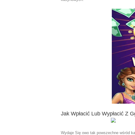
Jak Wpłacić Lub Wypłacić Z G
Wydaje Się owo tak powszechne wśród kas