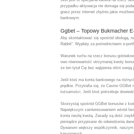
przypadku aktywacja nie domaga się podan
grasz przez internet zbytnio jakie możl
bankowym.
Ggbet – Topowy Bukmacher E-
Aby skontaktować się spośród obsługą, nap
Rabbit”. Wypłaty za pośrednictwem e-portf
Warunek ruchu na rzecz bonusu gotówkowe
owo równowartość otrzymanej kwoty bonusu
że ten tytuł Cię bez wątpienia olśni swoją 
Jeśli ktoś ma konta bankowego na różnych
prędkie. Przytrafia się, że Casino GGBe
tożsamości. Jeśli ktoś potrzebuje dowiedz
Skorzystaj spośród GGBet bonusów z kodami
Największym zainteresowaniem wśród fanów 
konta niezłą kwotą. Zasady są dość zwykłe
pieniądze przypisane do odwiedzenia dane
Dywanom większy współczynnik, naszym teo
kasynowych.