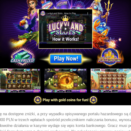
agę na dostępne zniżki, a przy wypadku opisywanego portalu hazardowego są
000 PLN w trzech wpłatach spośród przelicznikiem naliczania bonusu, wyn
owolne działania w kasynie wydaje się wpis konta bankowego. Gracz musi 