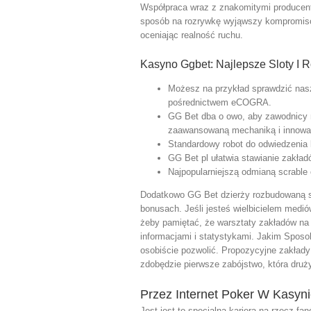
Współpraca wraz z znakomitymi producent
sposób na rozrywkę wyjąwszy kompromisów
oceniając realność ruchu.
Kasyno Ggbet: Najlepsze Sloty I
Możesz na przykład sprawdzić naszą
pośrednictwem eCOGRA.
GG Bet dba o owo, aby zawodnicy mi
zaawansowaną mechaniką i innowa
Standardowy robot do odwiedzenia 
GG Bet pl ułatwia stawianie zakła
Najpopularniejszą odmianą scrable 
Dodatkowo GG Bet dzierży rozbudowaną se
bonusach. Jeśli jesteś wielbicielem med
żeby pamiętać, że warsztaty zakładów na
informacjami i statystykami. Jakim Sposo
osobiście pozwolić. Propozycyjne zakład
zdobędzie pierwsze zabójstwo, która druż
Przez Internet Poker W Kasyn
Jest jest to specjalna kariera na rzecz 