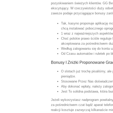
pozyskiwaniem świeżych klientów. GG Bet 
ekscytujący. W rzeczywistości duży odse
zawsze podaje przyciągające bonusy zarów
Tak, kasyno proponuje aplikację mo
chcą instalować pobocznego oprog
1 wraz z najważniejszych aspektów
Choć polskie prawo ściśle reguluje 
akceptowana za pośrednictwem dużo
Według zalogowaniu się do konta u
Od Czasu automatów i ruletek po b
Bonusy I Zniżki Proponowane Gr
O slotach już trochę pisaliśmy, a
pieniądze.
Stosowane Przez Nas doświadczeni
Aby dokonać wpłaty, należy zalogowa
Jest To solidna podstawa, która bu
Jeżeli wykorzystasz nadprogram powitalny
za pośrednictwem czat bądź aparat telefo
reakcji kosztuje zazwyczaj kilkanaście mi