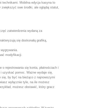
 technikami. Mobilna edycja kasyna to
większyć swe środki, ale oglądaj statut,
ieczęć zatwierdzenia wydaną za
akteryzują się doskonałą grafiką,
 wygrywania.
wać modyfikacji.
 rejestrowania się konta, płatnościach i
a i uzyskać pomoc. Ważne wydaje się,
 się, by być na bieżąco z najnowszymi
iasz wyłącznie tyle, na ile możesz
rzykład, możesz obstawić, który gracz
podczas przegranych zakładów. W tymże