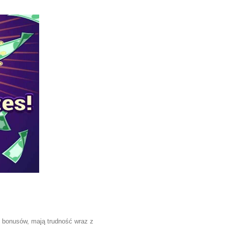
h bonusów, mają trudność wraz z